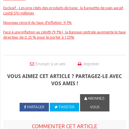
Exclusif - Les prix réels des produits de base : la baguette de pain aurait
coûté 570 millimes
Nouveau record du taux d'inflation: 9,1%
Face à une inflation au zénith (9,1%), la Banque centrale augmente le taux
directeur de 0.25 % pour le porter à 7.25%
Envoyer à un ami
Imprimer
VOUS AIMEZ CET ARTICLE ? PARTAGEZ-LE AVEC
VOS AMIS !
ABONNEZ-
PARTAGER
TWEETER
VOUS
COMMENTER CET ARTICLE