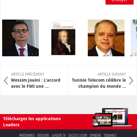
ARTICLE PRÉCÉDENT
ARTICLE SUIVANT
Wessim Jouini : L’accord
Tunisie Telecom célèbre le
avec le FMI une ...
champion du monde ...
Téléchargez les applications
Leaders
PARTENAIRES
DOSSIERS
LEADERS TV
SUCCESS STORY
OPINIONS
TENDANCE