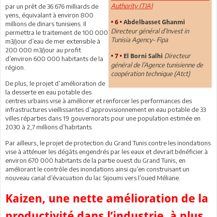
Authority (TIA)
par un prêt de 36.676 milliards de
yens, équivalant à environ 800
• 6 •
Abdelbasset Ghanmi
millions de dinars tunisiens. Il
Directeur général d’Invest in
permettra le traitement de 100 000
Tunisia Agency- Fipa
m3/jour d’eau de mer extensible à
200 000 m3/jour au profit
Directeur
• 7 •
El Borni Salhi
d’environ 600 000 habitants de la
général de l’Agence tunisienne de
région.
coopération technique (Atct)
De plus, le projet d’amélioration de
la desserte en eau potable des
centres urbains vise à améliorer et renforcer les performances des
infrastructures vieillissantes d’approvisionnement en eau potable de 33
villes réparties dans 19 gouvernorats pour une population estimée en
2030 à 2,7 millions d’habitants.
Par ailleurs, le projet de protection du Grand Tunis contre les inondations
vise à atténuer les dégâts engendrés par les eaux et devrait bénéficier à
environ 670 000 habitants de la partie ouest du Grand Tunis, en
améliorant le contrôle des inondations ainsi qu’en construisant un
nouveau canal d’évacuation du lac Sijoumi vers l’oued Méliane.
Kaizen, une nette amélioration de la
productivité dans l’industrie, à plus