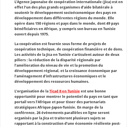
L’Agence japonaise de coopération internationale (Jica) est en
effet l’un des plus grands organismes d’aide bilatérale à
soutenir le développement socioéconomique des pays en
développement dans différentes régions du monde. Elle
opère dans 150 régions et pays dans le monde, dont 49 pays
bénéficiaires en Afrique, y compris son bureau en Tunisie
ouvert depuis 1975.
La coopération est fournie sous forme de projets de
coopération technique, de coopération financière et de dons.
Les activités de la Jica en Tunisie s’articulent autour de deux
piliers : la réduction de la disparité régionale par
l’amélioration du niveau de vie et la promotion du
développement régional, et la croissance économique par
l’aménagement d’infrastructures économiques et le
développement des ressources humaines.
L’organisation de la
Ticad 8 en Tunisie
est une bonne
opportunité pour montrer le potentiel du pays en tant que
portail vers l’Afrique et pour tisser des partenariats
stratégiques Afrique-Japon-Tunisie. En marge de la
conférence, 26 évènements parallèles en ligne seront
organisés par la Jica et traiteront plusieurs sujets se
rapportant à la construction d’une économie résiliente post-