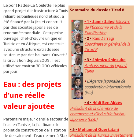
Le pont Radès-La Goulette, le plus
Sommaire du dossier Ticad 8
grand projet d’infrastructure à Tunis
reliant les banlieues nord et sud, a
Ministre
été financé par la Jica et construit
• 1 •
Samir Saïed
par des sociétés japonaises de
de l’Économie et de la
renommée mondiale. Ce superbe
Planification
ouvrage, chef-d’œuvre unique en
Kaïs Darragi
• 2 •
Tunisie et en Afrique, est construit
Coordinateur général de la
avec une structure extradossée
Ticad 8
soutenue par des haubans. Ouvert à
• 3 •
Shimizu Shinsuke
la circulation depuis 2009, il est
Ambassadeur du Japon à
utilisé par environ 30 000 véhicules
Tunis
par jour.
L’Agence japonaise de
•
Eau : des projets
coopération internationale
(Jica)
d’une réelle
• 4 •
Hédi Ben Abbès
valeur ajoutée
Président de la Chambre de
commerce et d’industrie tuniso-
Partenaire majeur dans le secteur de
japonaise (Ccitj)
l’eau en Tunisie, la Jica finance le
• 5 •
Mohamed Ouertatani
projet de construction de la station
Président de la Tunisia Investement
de dessalement d’eau de mer à Sfax