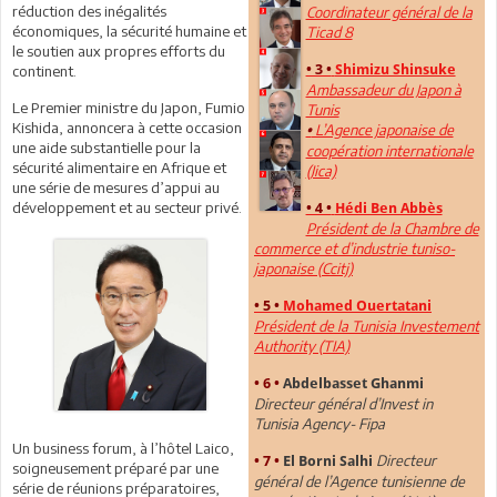
réduction des inégalités
Coordinateur général de la
économiques, la sécurité humaine et
Ticad 8
le soutien aux propres efforts du
• 3 •
Shimizu Shinsuke
continent.
Ambassadeur du Japon à
Le Premier ministre du Japon, Fumio
Tunis
Kishida, annoncera à cette occasion
L’Agence japonaise de
•
une aide substantielle pour la
coopération internationale
sécurité alimentaire en Afrique et
(Jica)
une série de mesures d’appui au
développement et au secteur privé.
• 4 •
Hédi Ben Abbès
Président de la Chambre de
commerce et d’industrie tuniso-
japonaise (Ccitj)
• 5 •
Mohamed Ouertatani
Président de la Tunisia Investement
Authority (TIA)
• 6 •
Abdelbasset Ghanmi
Directeur général d’Invest in
Tunisia Agency- Fipa
Un business forum, à l’hôtel Laico,
Directeur
• 7 •
El Borni Salhi
soigneusement préparé par une
général de l’Agence tunisienne de
série de réunions préparatoires,