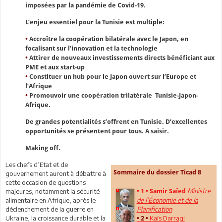
imposées par la pandémie de Covid-19.
L’enjeu essentiel pour la Tunisie est multiple:
•
Accroître la coopération bilatérale avec le Japon, en
focalisant sur l’innovation et la technologie
•
Attirer de nouveaux investissements directs bénéficiant aux
PME et aux start-up
•
Constituer un hub pour le Japon ouvert sur l’Europe et
l’Afrique
•
Promouvoir une coopération trilatérale Tunisie-Japon-
Afrique.
De grandes potentialités s’offrent en Tunisie. D’excellentes
opportunités se présentent pour tous. A saisir.
Making off.
Les chefs d’Etat et de
Sommaire du dossier Ticad 8
gouvernement auront à débattre à
cette occasion de questions
Ministre
majeures, notamment la sécurité
• 1 •
Samir Saïed
alimentaire en Afrique, après le
de l’Économie et de la
déclenchement de la guerre en
Planification
Ukraine, la croissance durable et la
Kaïs Darragi
• 2 •