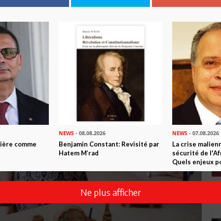
NEWS
- 08.08.2026
NEWS
- 07.08.2026
ntière comme
Benjamin Constant: Revisité par
La crise malien
Hatem M’rad
sécurité de l'A
Quels enjeux po
Ne plus afficher