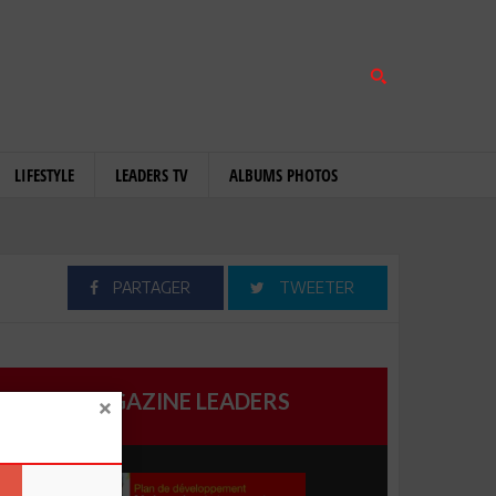
LIFESTYLE
LEADERS TV
ALBUMS PHOTOS
PARTAGER
TWEETER
MAGAZINE LEADERS