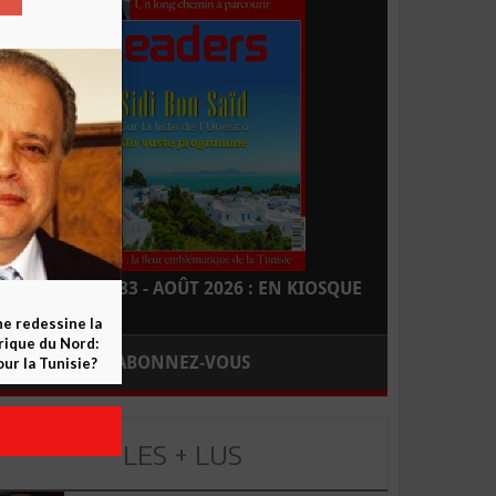
LEADERS N° 183 - AOÛT 2026 : EN KIOSQUE
ne redessine la
frique du Nord:
ABONNEZ-VOUS
ur la Tunisie?
LES + LUS