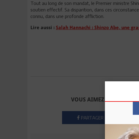
Tout au long de son mandat, le Premier ministre Shi
soutien effectif. Sa disparition, dans ces circonstan
connu, dans une profonde affliction.
Lire aussi :
Salah Hannachi : Shinzo Abe, une gra
Envoyer à u
VOUS AIMEZ CET ARTICLE
PARTAGER