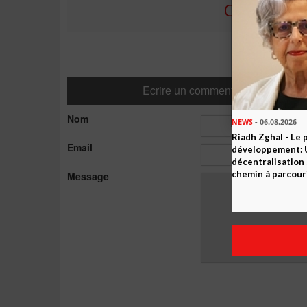
COMMENTE
Ecrire un commentaire
Nom
NEWS
- 06.08.2026
Riadh Zghal - Le 
Email
développement: U
décentralisation 
chemin à parcour
Message