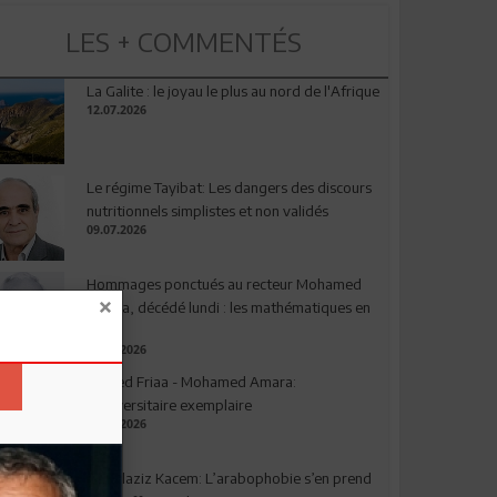
LES + COMMENTÉS
La Galite : le joyau le plus au nord de l'Afrique
12.07.2026
Le régime Tayibat: Les dangers des discours
nutritionnels simplistes et non validés
09.07.2026
Hommages ponctués au recteur Mohamed
Amara, décédé lundi : les mathématiques en
deuil
03.08.2026
Ahmed Friaa - Mohamed Amara:
l’Universitaire exemplaire
04.08.2026
Abdelaziz Kacem: L’arabophobie s’en prend