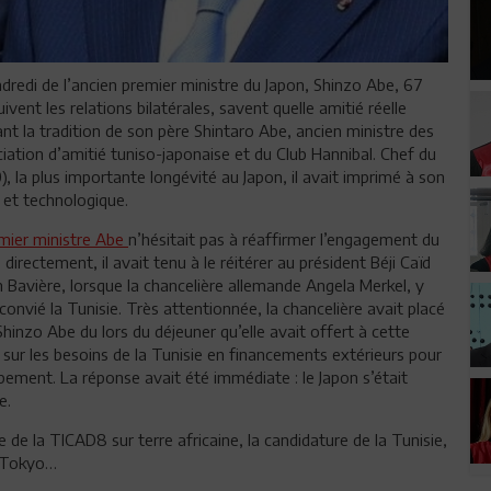
dredi de l’ancien premier ministre du Japon, Shinzo Abe, 67
vent les relations bilatérales, savent quelle amitié réelle
ant la tradition de son père Shintaro Abe, ancien ministre des
iation d’amitié tuniso-japonaise et du Club Hannibal. Chef du
, la plus importante longévité au Japon, il avait imprimé à son
 et technologique.
emier ministre Abe
n’hésitait pas à réaffirmer l’engagement du
directement, il avait tenu à le réitérer au président Béji Caïd
n Bavière, lorsque la chancelière allemande Angela Merkel, y
 convié la Tunisie. Très attentionnée, la chancelière avait placé
inzo Abe du lors du déjeuner qu’elle avait offert à cette
sur les besoins de la Tunisie en financements extérieurs pour
ment. La réponse avait été immédiate : le Japon s’était
e.
e de la TICAD8 sur terre africaine, la candidature de la Tunisie,
à Tokyo…