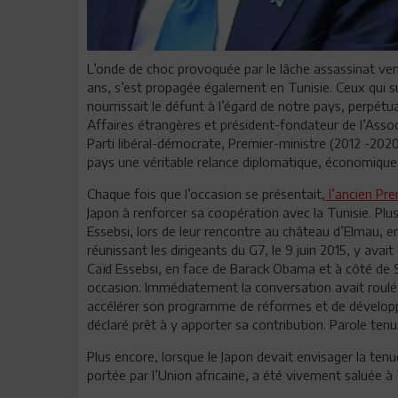
L’onde de choc provoquée par le lâche assassinat ven
ans, s’est propagée également en Tunisie. Ceux qui sui
nourrissait le défunt à l’égard de notre pays, perpétu
Affaires étrangères et président-fondateur de l’Assoc
Parti libéral-démocrate, Premier-ministre (2012 -2020)
pays une véritable relance diplomatique, économique
Chaque fois que l’occasion se présentait,
l’ancien Pr
Japon à renforcer sa coopération avec la Tunisie. Plus 
Essebsi, lors de leur rencontre au château d’Elmau, e
réunissant les dirigeants du G7, le 9 juin 2015, y avait
Caïd Essebsi, en face de Barack Obama et à côté de Sh
occasion. Immédiatement la conversation avait roulé 
accélérer son programme de réformes et de développe
déclaré prêt à y apporter sa contribution. Parole tenu
Plus encore, lorsque le Japon devait envisager la tenu
portée par l’Union africaine, a été vivement saluée 