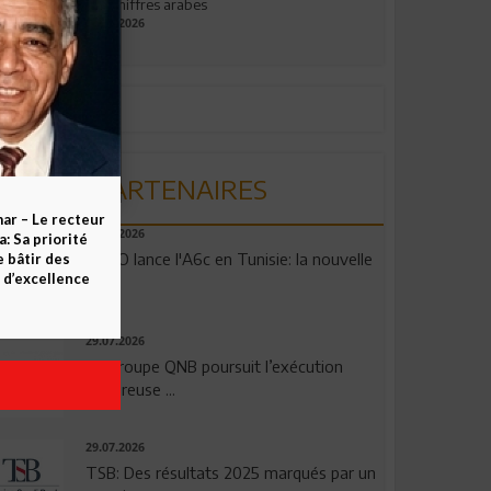
aux chiffres arabes
09.07.2026
PARTENAIRES
ar – Le recteur
04.08.2026
 Sa priorité
OPPO lance l'A6c en Tunisie: la nouvelle
e bâtir des
d’excellence
...
29.07.2026
Le Groupe QNB poursuit l’exécution
rigoureuse ...
29.07.2026
TSB: Des résultats 2025 marqués par un