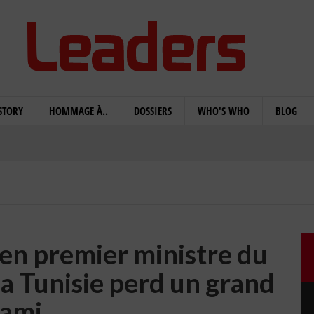
STORY
HOMMAGE À..
DOSSIERS
WHO'S WHO
BLOG
ien premier ministre du
la Tunisie perd un grand
ami