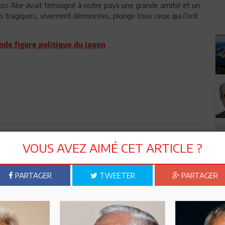
nzo Abe avait témoigné à notre pays une grande amitié et un
ces tragiques, vivement dénoncées, plonge tous ceux qui l’ont
nde figure politique du Japon
n ami
Imprimer
VOUS AVEZ AIMÉ CET ARTICLE ?
 ? PARTAGEZ-LE AVEC VOS AMIS !
PARTAGER
TWEETER
PARTAGER
TWEETER
ABONNEZ-VOUS