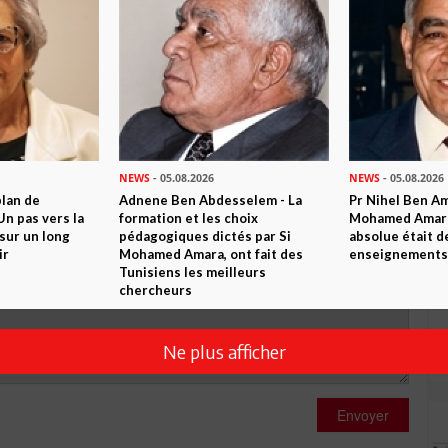
R CET ARTICLE
0
Commentaires
Commenter
NEWS
- 05.08.2026
NEWS
- 05.08.2026
plan de
Adnene Ben Abdesselem - La
Pr Nihel Ben Am
n pas vers la
formation et les choix
Mohamed Amara:
sur un long
pédagogiques dictés par Si
absolue était d
ir
Mohamed Amara, ont fait des
enseignements 
Tunisiens les meilleurs
chercheurs
Ne plus afficher
Envoyer