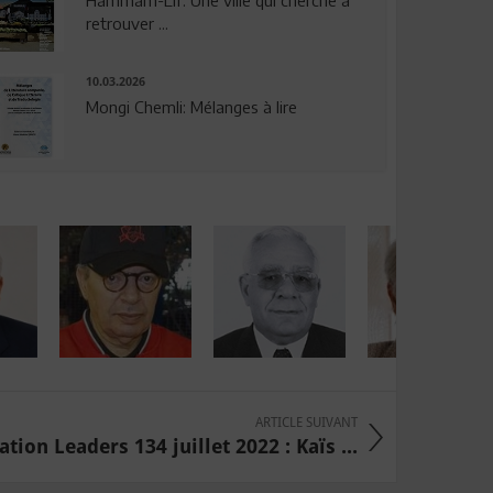
Hammam-Lif: Une ville qui cherche à
retrouver ...
10.03.2026
Mongi Chemli: Mélanges à lire
ARTICLE SUIVANT
tion Leaders 134 juillet 2022 : Kaïs ...