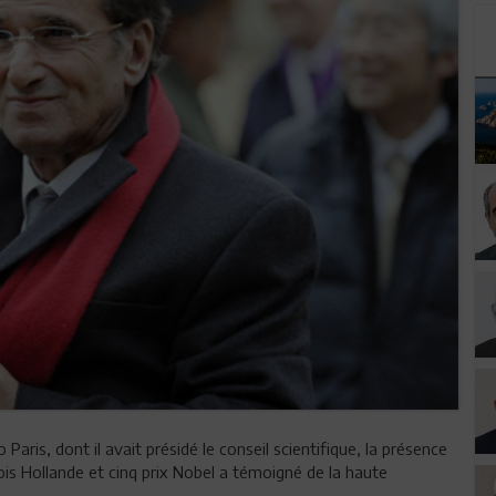
aris, dont il avait présidé le conseil scientifique, la présence
s Hollande et cinq prix Nobel a témoigné de la haute