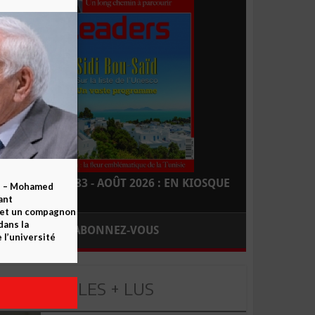
LEADERS N° 183 - AOÛT 2026 : EN KIOSQUE
b – Mohamed
ant
 et un compagnon
dans la
ABONNEZ-VOUS
 l’université
LES + LUS