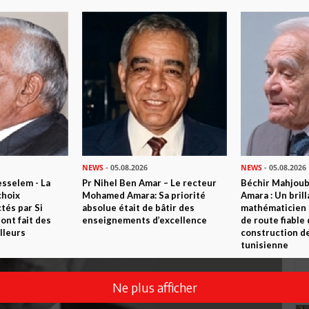
NEWS
- 05.08.2026
NEWS
- 05.08.2026
sselem - La
Pr Nihel Ben Amar – Le recteur
Béchir Mahjou
choix
Mohamed Amara: Sa priorité
Amara : Un brill
tés par Si
absolue était de bâtir des
mathématicien
nt fait des
enseignements d’excellence
de route fiable 
lleurs
construction de
tunisienne
Ne plus afficher