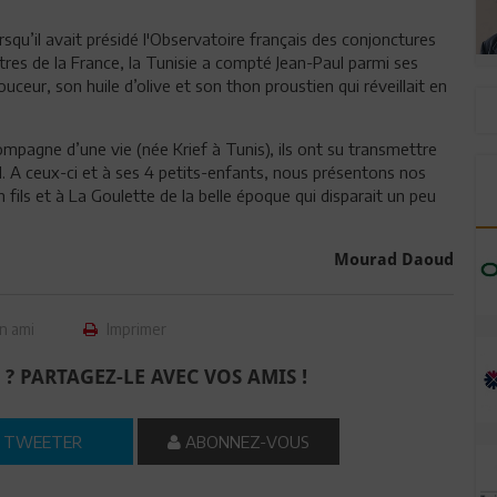
squ’il avait présidé l'Observatoire français des conjonctures
tres de la France, la Tunisie a compté Jean-Paul parmi ses
 douceur, son huile d’olive et son thon proustien qui réveillait en
pagne d’une vie (née Krief à Tunis), ils ont su transmettre
d. A ceux-ci et à ses 4 petits-enfants, nous présentons nos
fils et à La Goulette de la belle époque qui disparait un peu
Mourad Daoud
n ami
Imprimer
 ? PARTAGEZ-LE AVEC VOS AMIS !
TWEETER
ABONNEZ-VOUS