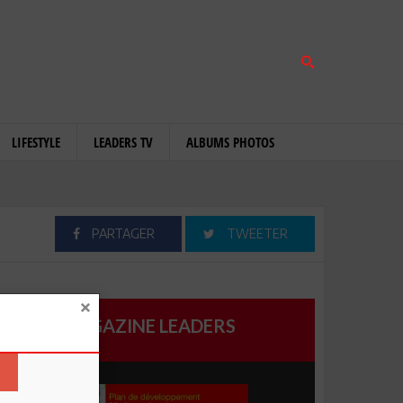
LIFESTYLE
LEADERS TV
ALBUMS PHOTOS
PARTAGER
TWEETER
MAGAZINE LEADERS