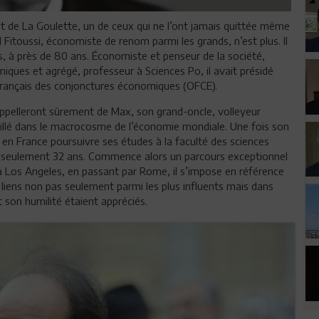
t de La Goulette, un de ceux qui ne l’ont jamais quittée même
 Fitoussi, économiste de renom parmi les grands, n’est plus. Il
ris, à près de 80 ans. Économiste et penseur de la société,
ques et agrégé, professeur à Sciences Po, il avait présidé
français des conjonctures économiques (OFCE).
rappelleront sûrement de Max, son grand-oncle, volleyeur
a brillé dans le macrocosme de l’économie mondiale. Une fois son
t en France poursuivre ses études à la faculté des sciences
à seulement 32 ans. Commence alors un parcours exceptionnel
 à Los Angeles, en passant par Rome, il s’impose en référence
 liens non pas seulement parmi les plus influents mais dans
t son humilité étaient appréciés.