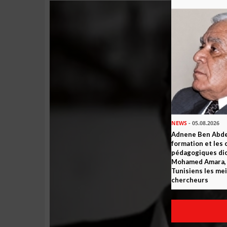
NEWS
- 05.08.2026
Adnene Ben Abde
formation et les 
pédagogiques dic
Mohamed Amara, o
Tunisiens les mei
chercheurs