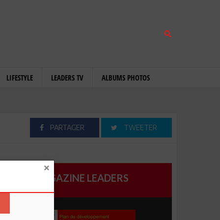
LIFESTYLE
LEADERS TV
ALBUMS PHOTOS
PARTAGER
TWEETER
MAGAZINE LEADERS