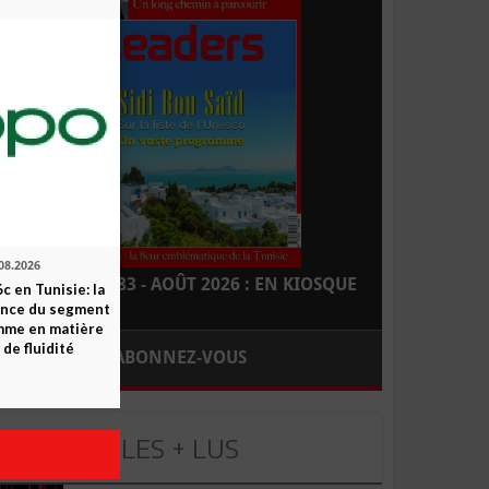
08.2026
LEADERS N° 183 - AOÛT 2026 : EN KIOSQUE
c en Tunisie: la
ence du segment
mme en matière
 de fluidité
ABONNEZ-VOUS
LES + LUS