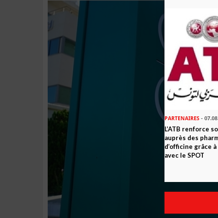
PARTENAIRES
- 07.08
L’ATB renforce 
auprès des phar
d’officine grâce 
avec le SPOT