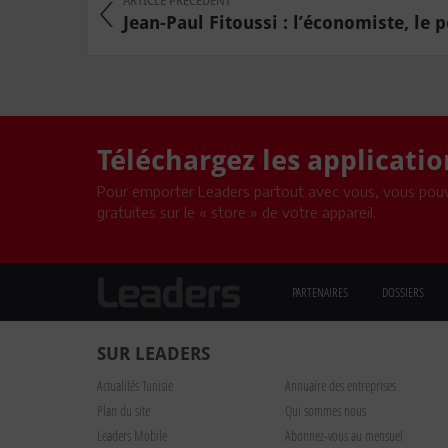
ARTICLE PRÉCÉDENT
Jean-Paul Fitoussi : l’économiste, le p
Téléchargez les applicati
Pour emporter Leaders partout avec vous, vous pouv
gratuites sur le « store » de votre appareil.
PARTENAIRES
DOSSIERS
SUR LEADERS
Actualités Tunisie
Annuaire des entreprises
Plan du site
Qui sommes nous
Leaders Mobile
Abonnez-vous au mensuel