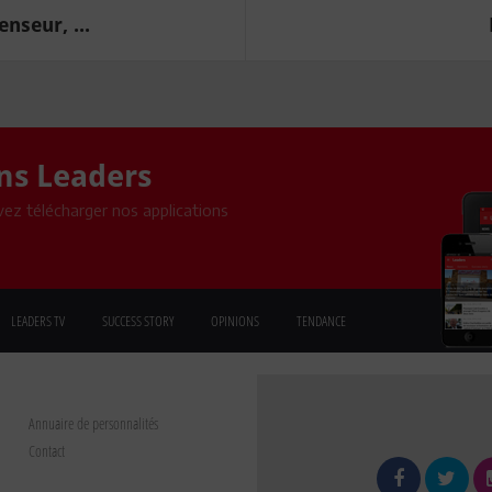
enseur, ...
ons Leaders
ez télécharger nos applications
LEADERS TV
SUCCESS STORY
OPINIONS
TENDANCE
Annuaire de personnalités
Contact