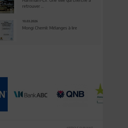
Hammam-Lif: Une ville qui cherche à
retrouver ...
10.03.2026
Mongi Chemli: Mélanges à lire