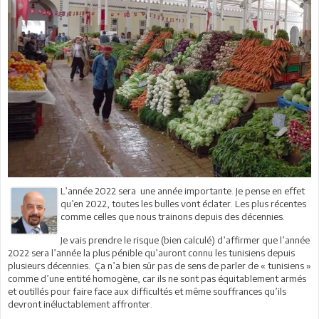
L’année 2022 sera une année importante. Je pense en effet
qu’en 2022, toutes les bulles vont éclater. Les plus récentes
comme celles que nous trainons depuis des décennies.
Je vais prendre le risque (bien calculé) d’affirmer que l’année
2022 sera l’année la plus pénible qu’auront connu les tunisiens depuis
plusieurs décennies. Ça n’a bien sûr pas de sens de parler de « tunisiens »
comme d’une entité homogène, car ils ne sont pas équitablement armés
et outillés pour faire face aux difficultés et même souffrances qu’ils
devront inéluctablement affronter.