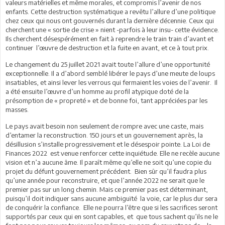
valeurs matérielles et même morales, et compromis l’avenir de nos
enfants. Cette destruction systématique a revêtu l’allure d’une politique
chez ceux qui nous ont gouvernés durant la dernière décennie. Ceux qui
cherchent une « sortie de crise » nient -parfois à leur insu- cette évidence.
Ils cherchent désespérément en fait à reprendre le train train d’avant et
continuer l’œuvre de destruction et la fuite en avant, et ce à tout prix.
Le changement du 25 juillet 2021 avait toute l’allure d’une opportunité
exceptionnelle. Il a d’abord semblé libérer le pays d’une meute de loups
insatiables, et ainsi lever les verrous qui fermaient les voies de l’avenir. Il
a été ensuite l’œuvre d’un homme au profil atypique doté de la
présomption de « propreté » et de bonne foi, tant appréciées par les
masses.
Le pays avait besoin non seulement de rompre avec une caste, mais
d’entamer la reconstruction. 150 jours et un gouvernement après, la
désillusion s’installe progressivement et le désespoir pointe. La Loi de
Finances 2022 est venue renforcer cette inquiétude. Elle ne recèle aucune
vision et n’a aucune âme. Il paraît même qu’elle ne soit qu’une copie du
projet du défunt gouvernement précédent. Bien sûr qu’il faudra plus
qu’une année pour reconstruire, et que l’année 2022 ne serait que le
premier pas sur un long chemin. Mais ce premier pas est déterminant,
puisqu’il doit indiquer sans aucune ambiguïté la voie, car le plus dur sera
de conquérir la confiance. Elle ne pourra l’être que si les sacrifices seront
supportés par ceux qui en sont capables, et que tous sachent qu’ils ne le