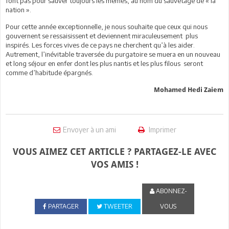
font pas pour sauver toujours les mêmes, au nom du sauvetage de « la
nation ».
Pour cette année exceptionnelle, je nous souhaite que ceux qui nous
gouvernent se ressaisissent et deviennent miraculeusement plus
inspirés. Les forces vives de ce pays ne cherchent qu’à les aider.
Autrement, l’inévitable traversée du purgatoire se muera en un nouveau
et long séjour en enfer dont les plus nantis et les plus filous seront
comme d’habitude épargnés.
Mohamed Hedi Zaiem
Envoyer à un ami
Imprimer
VOUS AIMEZ CET ARTICLE ? PARTAGEZ-LE AVEC
VOS AMIS !
ABONNEZ-
PARTAGER
TWEETER
VOUS