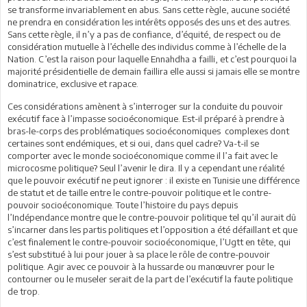
se transforme invariablement en abus. Sans cette règle, aucune société
ne prendra en considération les intérêts opposés des uns et des autres.
Sans cette règle, il n’y a pas de confiance, d’équité, de respect ou de
considération mutuelle à l’échelle des individus comme à l’échelle de la
Nation. C’est la raison pour laquelle Ennahdha a failli, et c’est pourquoi la
majorité présidentielle de demain faillira elle aussi si jamais elle se montre
dominatrice, exclusive et rapace.
Ces considérations amènent à s’interroger sur la conduite du pouvoir
exécutif face à l’impasse socioéconomique. Est-il préparé à prendre à
bras-le-corps des problématiques socioéconomiques complexes dont
certaines sont endémiques, et si oui, dans quel cadre? Va-t-il se
comporter avec le monde socioéconomique comme il l’a fait avec le
microcosme politique? Seul l’avenir le dira. Il y a cependant une réalité
que le pouvoir exécutif ne peut ignorer : il existe en Tunisie une différence
de statut et de taille entre le contre-pouvoir politique et le contre-
pouvoir socioéconomique. Toute l’histoire du pays depuis
l’Indépendance montre que le contre-pouvoir politique tel qu’il aurait dû
s’incarner dans les partis politiques et l’opposition a été défaillant et que
c’est finalement le contre-pouvoir socioéconomique, l’Ugtt en tête, qui
s’est substitué à lui pour jouer à sa place le rôle de contre-pouvoir
politique. Agir avec ce pouvoir à la hussarde ou manœuvrer pour le
contourner ou le museler serait de la part de l’exécutif la faute politique
de trop.