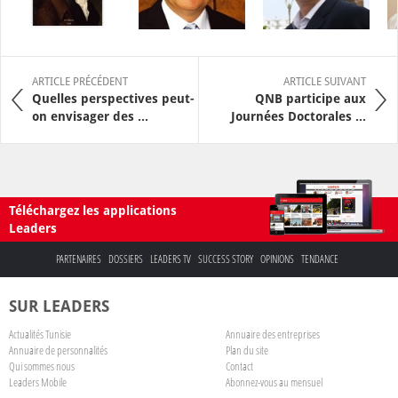
ARTICLE PRÉCÉDENT
ARTICLE SUIVANT
Quelles perspectives peut-
QNB participe aux
on envisager des ...
Journées Doctorales ...
Téléchargez les applications
Leaders
PARTENAIRES
DOSSIERS
LEADERS TV
SUCCESS STORY
OPINIONS
TENDANCE
SUR LEADERS
Actualités Tunisie
Annuaire des entreprises
Annuaire de personnalités
Plan du site
Qui sommes nous
Contact
Leaders Mobile
Abonnez-vous au mensuel