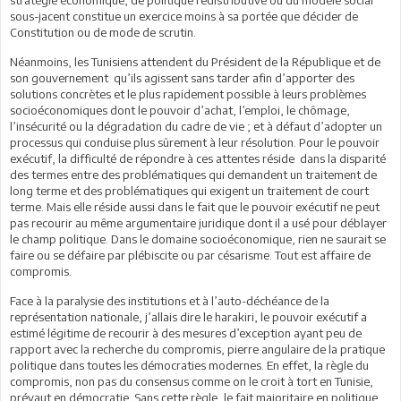
sous-jacent constitue un exercice moins à sa portée que décider de
Constitution ou de mode de scrutin.
Néanmoins, les Tunisiens attendent du Président de la République et de
son gouvernement qu’ils agissent sans tarder afin d’apporter des
solutions concrètes et le plus rapidement possible à leurs problèmes
socioéconomiques dont le pouvoir d’achat, l’emploi, le chômage,
l’insécurité ou la dégradation du cadre de vie ; et à défaut d’adopter un
processus qui conduise plus sûrement à leur résolution. Pour le pouvoir
exécutif, la difficulté de répondre à ces attentes réside dans la disparité
des termes entre des problématiques qui demandent un traitement de
long terme et des problématiques qui exigent un traitement de court
terme. Mais elle réside aussi dans le fait que le pouvoir exécutif ne peut
pas recourir au même argumentaire juridique dont il a usé pour déblayer
le champ politique. Dans le domaine socioéconomique, rien ne saurait se
faire ou se défaire par plébiscite ou par césarisme. Tout est affaire de
compromis.
Face à la paralysie des institutions et à l’auto-déchéance de la
représentation nationale, j’allais dire le harakiri, le pouvoir exécutif a
estimé légitime de recourir à des mesures d’exception ayant peu de
rapport avec la recherche du compromis, pierre angulaire de la pratique
politique dans toutes les démocraties modernes. En effet, la règle du
compromis, non pas du consensus comme on le croit à tort en Tunisie,
prévaut en démocratie. Sans cette règle, le fait majoritaire en politique