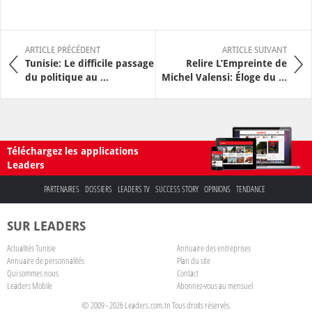
ARTICLE PRÉCÉDENT
ARTICLE SUIVANT
Tunisie: Le difficile passage
Relire L’Empreinte de
du politique au ...
Michel Valensi: Éloge du ...
Téléchargez les applications
Leaders
PARTENAIRES
DOSSIERS
LEADERS TV
SUCCESS STORY
OPINIONS
TENDANCE
SUR LEADERS
Actualités Tunisie
Annuaire des entreprises
Annuaire de personnalités
Plan du site
Qui sommes nous
Contact
Leaders Mobile
Abonnez-vous au mensuel
© 2009 - 2026 Leaders.com.tn Tous droits réservés.