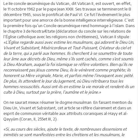
Le IIe concile œcuménique du Vatican, dit Vatican II, est ouvert, en effet,
le 11 octobre 1962 par le pape Jean XXIII. Ses travaux se termineront le 8
décembre 1965, sous le pontificat de Paul VI. Ce fut l’événement le plus
important pour une amorce de la bonne intelligence interreligieuse. C’est
la première fois qu’un Concile œcuménique rend hommage à l’islam. Dans
le chapitre 3 de NostraÆtate (déclaration du concile sur les relations de
l’Église catholique avec les religions non chrétiennes), Vatican II stipule :
«L’Église regarde aussi avec estime les musulmans, qui adorent le Dieu Un,
Vivant et Subsistant, Miséricordieux et Tout-Puissant, Créateur du ciel et
de la terre, qui a parlé aux hommes. Ils cherchent à se soumettre de toute
leur âme aux décrets de Dieu, même s’ils sont cachés, comme s’est soumis
à Dieu Abraham, auquel la foi islamique se réfère volontiers. Bien qu’ils ne
reconnaissent pas Jésus comme Dieu, ils le vénèrent comme prophète; ils
honorent sa Mère virginale, Marie, et parfois même l’invoquent avec piété.
De plus, ils attendent le Jour du Jugement, où Dieu rétribuera tous les
hommes ressuscités. Aussi ont-ils en estime la vie morale et rendent-ils un
culte à Dieu, surtout par la prière, l’aumône et le jeûne.»
On ne saurait mieux résumer le dogme musulman. En faisant mention du
Dieu Un, Vivant et Subsistant, cet article se réfère clairement et dans un
esprit de communion véritable aux attributs coraniques al-Hayy et al-
Qayyûm (Coran, II, 255et III, 2).
«Si, au cours des siècles, ajoute le texte, de nombreuses dissensions et
inimitiés se sont manifestées entre les chrétiens et les musulmans, le