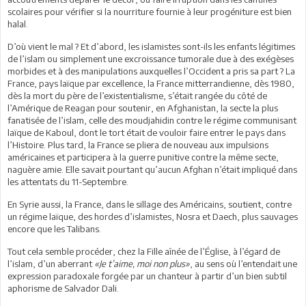
scolaires pour vérifier si la nourriture fournie à leur progéniture est bien
halal.
D’où vient le mal ? Et d’abord, les islamistes sont-ils les enfants légitimes
de l’islam ou simplement une excroissance tumorale due à des exégèses
morbides et à des manipulations auxquelles l’Occident a pris sa part ? La
France, pays laïque par excellence, la France mitterrandienne, dès 1980,
dès la mort du père de l’existentialisme, s’était rangée du côté de
l’Amérique de Reagan pour soutenir, en Afghanistan, la secte la plus
fanatisée de l’islam, celle des moudjahidin contre le régime communisant
laïque de Kaboul, dont le tort était de vouloir faire entrer le pays dans
l’Histoire. Plus tard, la France se pliera de nouveau aux impulsions
américaines et participera à la guerre punitive contre la même secte,
naguère amie. Elle savait pourtant qu’aucun Afghan n’était impliqué dans
les attentats du 11-Septembre.
En Syrie aussi, la France, dans le sillage des Américains, soutient, contre
un régime laïque, des hordes d’islamistes, Nosra et Daech, plus sauvages
encore que les Talibans.
Tout cela semble procéder, chez la Fille aînée de l’Église, à l’égard de
l’islam, d’un aberrant
«Je t’aime, moi non plus»
, au sens où l’entendait une
expression paradoxale forgée par un chanteur à partir d’un bien subtil
aphorisme de Salvador Dali.