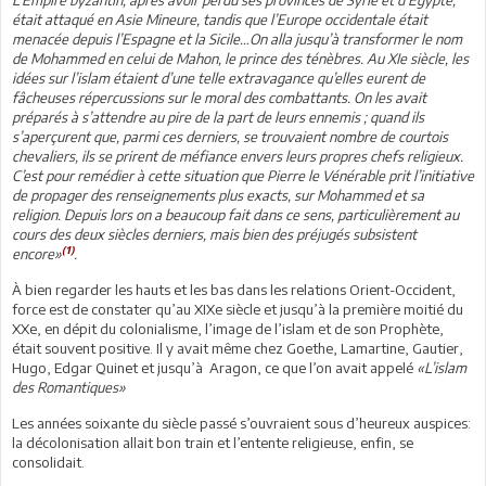
était attaqué en Asie Mineure, tandis que l’Europe occidentale était
menacée depuis l’Espagne et la Sicile…On alla jusqu’à transformer le nom
de Mohammed en celui de Mahon, le prince des ténèbres. Au XIe siècle, les
idées sur l’islam étaient d’une telle extravagance qu’elles eurent de
fâcheuses répercussions sur le moral des combattants. On les avait
préparés à s’attendre au pire de la part de leurs ennemis ; quand ils
s’aperçurent que, parmi ces derniers, se trouvaient nombre de courtois
chevaliers, ils se prirent de méfiance envers leurs propres chefs religieux.
C’est pour remédier à cette situation que Pierre le Vénérable prit l’initiative
de propager des renseignements plus exacts, sur Mohammed et sa
religion. Depuis lors on a beaucoup fait dans ce sens, particulièrement au
cours des deux siècles derniers, mais bien des préjugés subsistent
(1)
encore»
.
À bien regarder les hauts et les bas dans les relations Orient-Occident,
force est de constater qu’au XIXe siècle et jusqu’à la première moitié du
XXe, en dépit du colonialisme, l’image de l’islam et de son Prophète,
était souvent positive. Il y avait même chez Goethe, Lamartine, Gautier,
Hugo, Edgar Quinet et jusqu’à Aragon, ce que l’on avait appelé
«L’islam
des Romantiques»
Les années soixante du siècle passé s’ouvraient sous d’heureux auspices:
la décolonisation allait bon train et l’entente religieuse, enfin, se
consolidait.