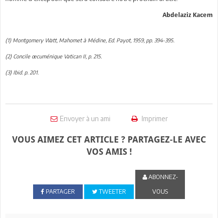
Abdelaziz Kacem
(1) Montgomery Watt, Mahomet à Médine, Ed. Payot, 1959, pp. 394-395.
(2) Concile œcuménique Vatican II, p. 215.
(3) Ibid. p. 201.
Envoyer à un ami
Imprimer
VOUS AIMEZ CET ARTICLE ? PARTAGEZ-LE AVEC
VOS AMIS !
ABONNEZ-
PARTAGER
TWEETER
VOUS