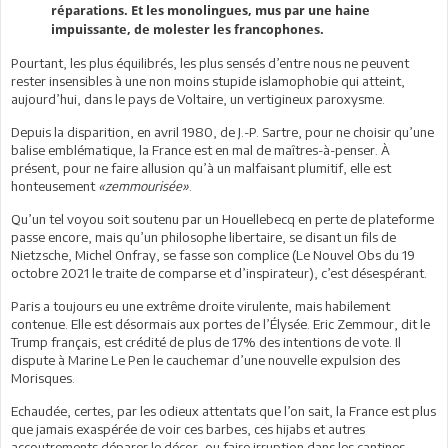
réparations. Et les monolingues, mus par une haine
impuissante, de molester les francophones.
Pourtant, les plus équilibrés, les plus sensés d’entre nous ne peuvent
rester insensibles à une non moins stupide islamophobie qui atteint,
aujourd’hui, dans le pays de Voltaire, un vertigineux paroxysme.
Depuis la disparition, en avril 1980, de J.-P. Sartre, pour ne choisir qu’une
balise emblématique, la France est en mal de maîtres-à-penser. À
présent, pour ne faire allusion qu’à un malfaisant plumitif, elle est
honteusement
«zemmourisée»
.
Qu’un tel voyou soit soutenu par un Houellebecq en perte de plateforme
passe encore, mais qu’un philosophe libertaire, se disant un fils de
Nietzsche, Michel Onfray, se fasse son complice (Le Nouvel Obs du 19
octobre 2021 le traite de comparse et d’inspirateur), c’est désespérant.
Paris a toujours eu une extrême droite virulente, mais habilement
contenue. Elle est désormais aux portes de l’Élysée. Eric Zemmour, dit le
Trump français, est crédité de plus de 17% des intentions de vote. Il
dispute à Marine Le Pen le cauchemar d’une nouvelle expulsion des
Morisques.
Echaudée, certes, par les odieux attentats que l’on sait, la France est plus
que jamais exaspérée de voir ces barbes, ces hijabs et autres
accoutrements déparer le décor, ou faire irruption dans les cantines