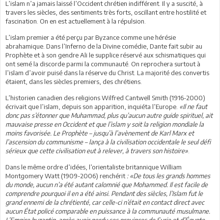
L’islam n’a jamais laissé l’Occident chrétien indifférent. Il y a suscité, à
travers les siècles, des sentiments très forts, oscillant entre hostilité et
fascination. On en est actuellement à la répulsion.
L’islam premier a été perçu par Byzance comme une hérésie
abrahamique. Dans l’Inferno de la Divine comédie, Dante fait subir au
Prophète et à son gendre Ali le supplice réservé aux schismatiques qui
ont semé la discorde parmi la communauté. On reprochera surtout à
l’islam d’avoir puisé dans la réserve du Christ. La majorité des convertis
étaient, dans les siècles premiers, des chrétiens.
L’historien canadien des religions Wilfred Cantwell Smith (1916-2000)
écrivait que l’islam, depuis son apparition, inquiéta l’Europe.
«Il ne faut
donc pas s’étonner que Muhammad, plus qu’aucun autre guide spirituel, ait
mauvaise presse en Occident et que l’islam y soit la religion mondiale la
moins favorisée. Le Prophète – jusqu’à l’avènement de Karl Marx et
l’ascension du communisme – lança à la civilisation occidentale le seul défi
sérieux que cette civilisation eut à relever, à travers son histoire»
.
Dans le même ordre d’idées, l’orientaliste britannique William
Montgomery Watt (1909-2006) renchérit
: «De tous les grands hommes
du monde, aucun n’a été autant calomnié que Mohammed. Il est facile de
comprendre pourquoi il en a été ainsi. Pendant des siècles, l’Islam fut le
grand ennemi de la chrétienté, car celle-ci n’était en contact direct avec
aucun État policé comparable en puissance à la communauté musulmane.
L’Empire byzantin, après avoir perdu ses provinces de Syrie et d’Égypte,