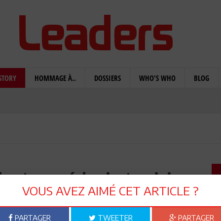
STORY
HOMMAGE À..
DOSSIERS
WHO'S WHO
BLOG
llustre médecin tunisien
VOUS AVEZ AIMÉ CET ARTICLE ?
e Covid en Guyane
PARTAGER
TWEETER
PARTAGER