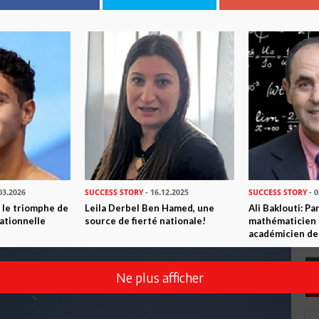
03.2026
SUCCESS STORY
- 16.12.2025
SUCCESS STORY
- 0
u le triomphe de
Leila Derbel Ben Hamed, une
Ali Baklouti: Pa
ationnelle
source de fierté nationale!
mathématicien 
académicien de
Ne plus afficher