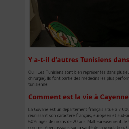
Y a-t-il d’autres Tunisiens dan
Oui ! Les Tunisiens sont bien représentés dans plusieu
chirurgie). Ils font partie des médecins les plus perfo
tunisienne.
Comment est la vie à Cayenne
La Guyane est un département français situé à 7 000 
réunissant son caractère français, européen et sud-am
60% âgés de moins de 20 ans. Malheureusement, le t
comme répercussions sur la santé de la population. C