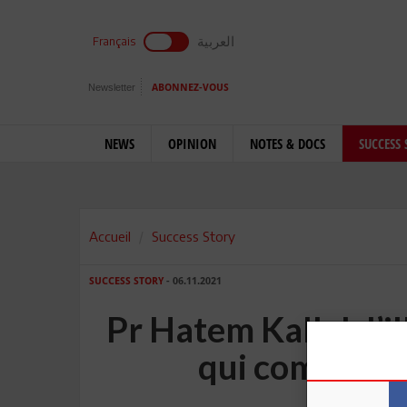
العربية
Français
Newsletter
ABONNEZ-VOUS
NEWS
OPINION
NOTES & DOCS
SUCCESS 
Accueil
Success Story
SUCCESS STORY
- 06.11.2021
Pr Hatem Kallel: l’i
qui combat l