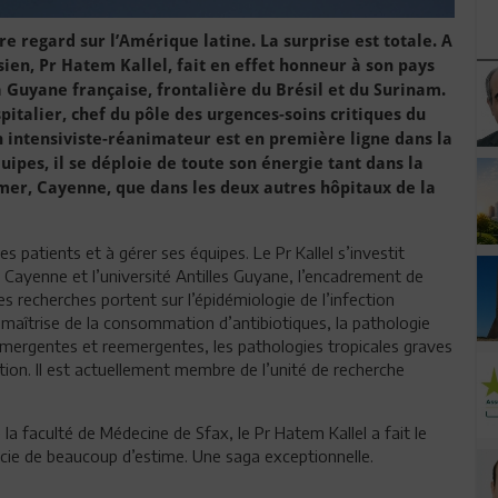
e regard sur l’Amérique latine. La surprise est totale. A
sien, Pr Hatem Kallel, fait en effet honneur à son pays
la Guyane française, frontalière du Brésil et du Surinam.
pitalier, chef du pôle des urgences-soins critiques du
 intensiviste-réanimateur est en première ligne dans la
quipes, il se déploie de toute son énergie tant dans la
mer, Cayenne, que dans les deux autres hôpitaux de la
es patients et à gérer ses équipes. Le Pr Kallel s’investit
 Cayenne et l’université Antilles Guyane, l’encadrement de
s recherches portent sur l’épidémiologie de l’infection
a maîtrise de la consommation d’antibiotiques, la pathologie
émergentes et reemergentes, les pathologies tropicales graves
mation. Il est actuellement membre de l’unité de recherche
 la faculté de Médecine de Sfax, le Pr Hatem Kallel a fait le
éficie de beaucoup d’estime. Une saga exceptionnelle.