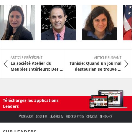
ARTICLE PRÉCÉDENT
ARTICLE SUIVANT
La société Atelier du
Tunisie: Quand un journal
Meubles Intérieurs: Des ...
destourien se trouve ...
Téléchargez les applications
Leaders
PARTENAIRES
DOSSIERS
LEADERS TV
SUCCESS STORY
OPINIONS
TENDANCE