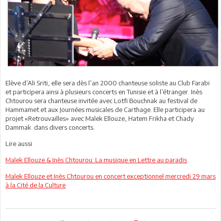
Elève d’Ali Sriti, elle sera dès l’an 2000 chanteuse soliste au Club Farabi
et participera ainsi à plusieurs concerts en Tunisie et à l’étranger. Inès
Chtourou sera chanteuse invitée avec Lotfi Bouchnak au festival de
Hammamet et aux Journées musicales de Carthage. Elle participera au
projet «Retrouvailles» avec Malek Ellouze, Hatem Frikha et Chady
Dammak dans divers concerts.
Lire aussi
Malek Ellouze & Inès Chtourou: La musique en Lettre au paradis
Malek Ellouze et Inès Chtourou en concert exceptionnel mercredi 29 mars
à la Cité de la Culture