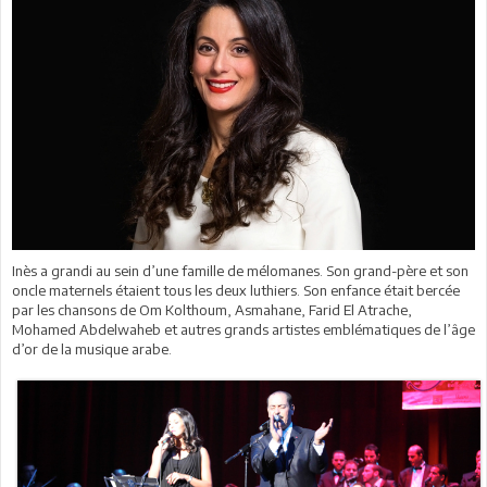
Inès a grandi au sein d’une famille de mélomanes. Son grand-père et son
oncle maternels étaient tous les deux luthiers. Son enfance était bercée
par les chansons de Om Kolthoum, Asmahane, Farid El Atrache,
Mohamed Abdelwaheb et autres grands artistes emblématiques de l’âge
d’or de la musique arabe.