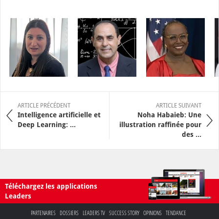
ARTICLE PRÉCÉDENT
ARTICLE SUIVANT
Intelligence artificielle et
Noha Habaieb: Une
Deep Learning: ...
illustration raffinée pour
des ...
Téléchargez les applications
Leaders
PARTENAIRES
DOSSIERS
LEADERS TV
SUCCESS STORY
OPINIONS
TENDANCE