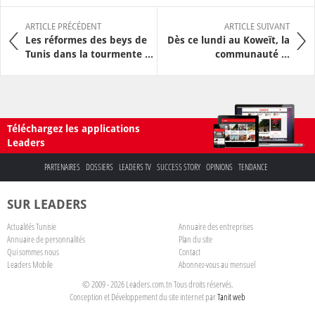
ARTICLE PRÉCÉDENT
ARTICLE SUIVANT
Les réformes des beys de
Dès ce lundi au Koweït, la
Tunis dans la tourmente ...
communauté ...
Téléchargez les applications
Leaders
PARTENAIRES
DOSSIERS
LEADERS TV
SUCCESS STORY
OPINIONS
TENDANCE
SUR LEADERS
Actualités Tunisie
Annuaire des entreprises
Annuaire de personnalités
Plan du site
Qui sommes nous
Contact
Leaders Mobile
Abonnez-vous au mensuel
© 2009 - 2026 Leaders.com.tn Tous droits réservés.
Conception et Développement du site internet par
Tanit web