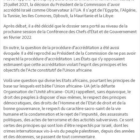
25 juillet 2021, la décision du Président de la Commission d’avoir
accrédité Israël comme Observateur à l’UA. Il s’agit de l’Egypte, l’Algérie,
la Tunisie, les Iles Comores, Djibouti, la Mauritanie et la Libye.
Après débat, il a été décidé que le dossier sera porté au niveau de la
prochaine session de la Conférence des Chefs d'État et de Gouvernement
en février 2022.
En outre, la question de la procédure d'accréditation a été aussi
évoquée. Il a été reproché au Président de la Commission de ne pas avoir
respecté la procédure d'accréditation. Les États qui s'y opposaient
estimaient que cette accréditation violait l'esprit des principes et les
objectifs de l'Acte constitutif de l'Union africaine.
Voilà une question qui divise les Etats africains, pourtant les principes de
base sur lesquels est bâtie l’Union africaine- UA (et la défunte
Organisation de l’Unité africaine- OUA) rappellent, sans équivoque, le
droit des peuples à disposer d’eux-mêmes, le respect des principes
démocratiques, des droits de l’Homme et de l’Etat de droit et de la
bonne gouvernance, le respect du caractère sacro-saint de la vie
humaine et la condamnation et le rejet de l’impunité, des assassinats
politiques, des actes de terrorisme et des acticités subversives. Ce sont
certes des principes qui sont loin d’être respectés par Israël, dont les
crimes internationaux vis-à-vis du peuple palestinien, depuis des années
et des décennies, se passent de tout commentaire.