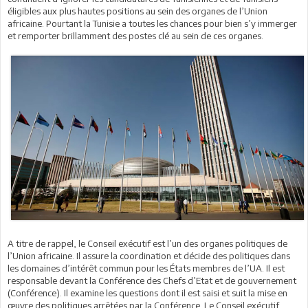
éligibles aux plus hautes positions au sein des organes de l’Union
africaine. Pourtant la Tunisie a toutes les chances pour bien s’y immerger
et remporter brillamment des postes clé au sein de ces organes.
A titre de rappel, le Conseil exécutif est l’un des organes politiques de
l’Union africaine. Il assure la coordination et décide des politiques dans
les domaines d’intérêt commun pour les États membres de l’UA. Il est
responsable devant la Conférence des Chefs d’Etat et de gouvernement
(Conférence). Il examine les questions dont il est saisi et suit la mise en
œuvre des politiques arrêtées par la Conférence. Le Conseil exécutif