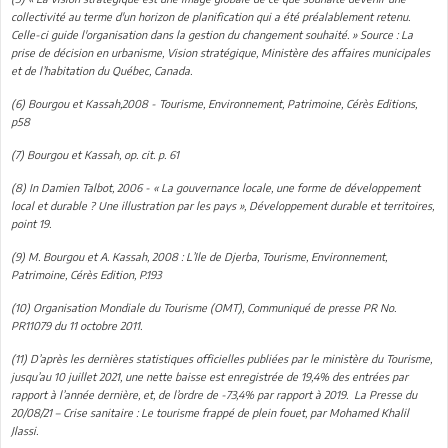
collectivité au terme d'un horizon de planification qui a été préalablement retenu.
Celle-ci guide l'organisation dans la gestion du changement souhaité. » Source : La
prise de décision en urbanisme, Vision stratégique, Ministère des affaires municipales
et de l’habitation du Québec, Canada.
(6) Bourgou et Kassah,2008 - Tourisme, Environnement, Patrimoine, Cérès Editions,
p58
(7) Bourgou et Kassah, op. cit. p. 61
(8) In Damien Talbot, 2006 - « La gouvernance locale, une forme de développement
local et durable ? Une illustration par les pays », Développement durable et territoires,
point 19.
(9) M. Bourgou et A. Kassah, 2008 : L’Ile de Djerba, Tourisme, Environnement,
Patrimoine, Cérès Edition, P.193
(10) Organisation Mondiale du Tourisme (OMT), Communiqué de presse PR No.
PR11079 du 11 octobre 2011.
(11) D’après les dernières statistiques officielles publiées par le ministère du Tourisme,
jusqu’au 10 juillet 2021, une nette baisse est enregistrée de 19,4% des entrées par
rapport à l’année dernière, et, de l’ordre de -73,4% par rapport à 2019. La Presse du
20/08/21 – Crise sanitaire : Le tourisme frappé de plein fouet, par Mohamed Khalil
Jlassi.