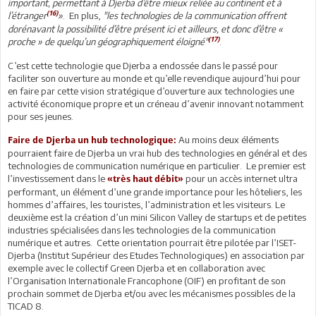
important, permettant à Djerba d’être mieux reliée au continent et à
(16)
l’étranger
»
. En plus,
"les technologies de la communication offrent
dorénavant la possibilité d’être présent ici et ailleurs, et donc d’être «
(17)
proche » de quelqu’un géographiquement éloigné"
.
C’est cette technologie que Djerba a endossée dans le passé pour
faciliter son ouverture au monde et qu’elle revendique aujourd’hui pour
en faire par cette vision stratégique d’ouverture aux technologies une
activité économique propre et un créneau d’avenir innovant notamment
pour ses jeunes.
Au moins deux éléments
Faire de Djerba un hub technologique:
pourraient faire de Djerba un vrai hub des technologies en général et des
technologies de communication numérique en particulier. Le premier est
l’investissement dans le
pour un accès internet ultra
«très haut débit»
performant, un élément d’une grande importance pour les hôteliers, les
hommes d’affaires, les touristes, l’administration et les visiteurs. Le
deuxième est la création d’un mini Silicon Valley de startups et de petites
industries spécialisées dans les technologies de la communication
numérique et autres. Cette orientation pourrait être pilotée par l’ISET-
Djerba (Institut Supérieur des Etudes Technologiques) en association par
exemple avec le collectif Green Djerba et en collaboration avec
l’Organisation Internationale Francophone (OIF) en profitant de son
prochain sommet de Djerba et/ou avec les mécanismes possibles de la
TICAD 8.