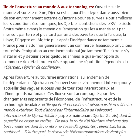
Ouverte sur le
Ile de l’ouverture au monde & aux technologies:
monde et sur elle-même, Djerba est aujourd’hui dépendante aussi bien
de son environnement externe qu’interne pour sa survie ! Pour améliorer
leurs conditions économiques, les Djerbiens ont choisi dès le XVIIIe siècle
(voire même avant) le chemin de l’émigration qui les a menés soit par
mer soit par terre et plus tard par air à des pays tels que la Turquie, la
Libye, l’Egypte et l’Algérie puis après l’indépendance notamment la
France pour s’adonner généralement au commerce. Beaucoup ont choisi
toutefois l’émigration au continent national (notamment Tunis) pour s’y
installer et y détenir après quelques années le quasi-monopole du
commerce de détail tout en développant une réputation légendaire du
«Djerbien, l’épicier de confiance»
.
Après l’ouverture au tourisme international au lendemain de
l’indépendance, Djerba a redécouvert son environnement interne pour y
accueillir des vagues successives de touristes internationaux et
d’immigrants nationaux. Ces flux se sont accompagnés par des
changements importants de l’économie, de l’infrastructure et de la
technologie insulaire.
«L’île qui était enclavée est désormais bien reliée au
monde extérieur. Tout d’abord par l’intermédiaire de l’aéroport
international de Djerba-Mellita
(appelé maintenant Djerba-Zarzis)
dont la
capacité ne cesse de croître… De plus, la route d’el Kantara ainsi que des
bacs modernes dont le nombre ne cesse d’augmenter, relient Djerba au
continent... D’autre part, le réseau de télécommunications devient plus