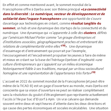
En effet et comme mentionné avant, le sommet mondial de la
Francophonie offre à Djerba avec son thème principal
«La connectivité
dans la diversité : Le numérique, vecteur de développement et de
une opportunité de s’ouvrir
solidarité dans l’espace francophone»
davantage aux technologies en créant, comme
résultat tangible du
, un hub et une dynamique des startups de la connectivité et du
sommet
numérique. Une dynamique qui
«s’apparente à celle des
, définis
clusters
par l’américain Michael Porter comme "un groupe d’entreprises et
d’institutions associées, géographiquement proches et entretenant des
(18)
relations de complémentarité entre elles"
»
. Une dynamique
d’essaimage et d’entrainement qui pourrait par l’exemple,
l’encouragement et l’encadrement propulser les jeunes à faire de même
et mieux en créant sur la base de l’héritage Djerbien d’ingénuité
«une
culture d’entrepreneurs qui s’appuient sur un milieu économique
historiquement fidèle à ses traditions, marqué par un tissu socioculturel
(19)
homogène et une représentation de l’appartenance très forte»
.
L’accueil en 2022 du sommet mondial de la Francophonie (et peut-être
même de la TICAD 8) est un gage d’ouverture au monde, mais Djerba est
consciente que sa vision d’ouverture ne peut se réaliser complètement
sans la résolution du goulot d’étranglement que représente actuellement
l’accès à l’Ile par bac d’El-Jorf à Ajim. Un vrai calvaire qui demande
souvent entre deux et sept heures d’attente dans les deux directions et
qui cause des pertes économiques et sociales incalculables. Une situation