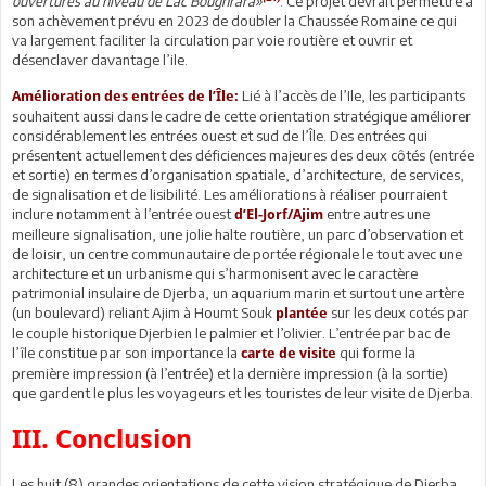
ouvertures au niveau de Lac Boughrara»
. Ce projet devrait permettre à
son achèvement prévu en 2023 de doubler la Chaussée Romaine ce qui
va largement faciliter la circulation par voie routière et ouvrir et
désenclaver davantage l’ile.
Lié à l’accès de l’Ile, les participants
Amélioration des entrées de l’Île:
souhaitent aussi dans le cadre de cette orientation stratégique améliorer
considérablement les entrées ouest et sud de l’Île. Des entrées qui
présentent actuellement des déficiences majeures des deux côtés (entrée
et sortie) en termes d’organisation spatiale, d’architecture, de services,
de signalisation et de lisibilité. Les améliorations à réaliser pourraient
inclure notamment à l’entrée ouest
entre autres une
d’El-Jorf/Ajim
meilleure signalisation, une jolie halte routière, un parc d’observation et
de loisir, un centre communautaire de portée régionale le tout avec une
architecture et un urbanisme qui s’harmonisent avec le caractère
patrimonial insulaire de Djerba, un aquarium marin et surtout une artère
(un boulevard) reliant Ajim à Houmt Souk
sur les deux cotés par
plantée
le couple historique Djerbien le palmier et l’olivier. L’entrée par bac de
l’île constitue par son importance la
qui forme la
carte de visite
première impression (à l’entrée) et la dernière impression (à la sortie)
que gardent le plus les voyageurs et les touristes de leur visite de Djerba.
III. Conclusion
Les huit (8) grandes orientations de cette vision stratégique de Djerba