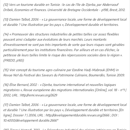
(12) Vers un tourisme durable en Tunisie : le cas de l’Ile de Djerba, par Abderraouf
Dribek, Economies et finances. Université de Bretagne Occidentale - p198, Brest, 2012.
(13) Damien Talbot, 2006 - « La gouvernance locale, une forme de développement local
et durable ? Une illustration par les pays », Développement durable et territoires.
(14) « Promouvoir des structures industrielles de petites tailles car assez flexibles
pouvant ainsi s'adapter aux évolutions de leurs marchés. Leurs montants
d'investissement ne sont pas très importants de sorte que leurs risques sont gérables
particulièrement pour les institutions financières. Par ailleurs et en cas d'échec, la
petitesse de leurs tailles limite le risque des répercussions sociales dans la région ».
(PREDD, p165)
(15) Voir concept du tourisme agro-culinaire par Ezedine Hadj-Mabrouk (EHM) in
Revue No1 du Festival des Saveurs du Patrimoine Culinaire, Boumerdès, Tunisie 2009.
(16) Élise Bernard, 2002 - « Djerba, tourisme international et nouvelles logiques
migratoires », Revue européenne des migrations internationales [Online], vol. 18 - n°1 |
2002, URL : http://remi.revues.org/2629
(17) Damien Talbot, 2006 - « La gouvernance locale, une forme de développement local
et durable ? Une illustration par les pays », Développement durable et territoires [En
ligne], Dossier 7 | 2006, URL : http://developpementdurable.revues.org/2666 ; DOI :
10.4000/développement durable.2666*
(18) Tizaoui Hamadi, 2013 - Le Décrochage Industriel des régions intérieures en Tunisie,