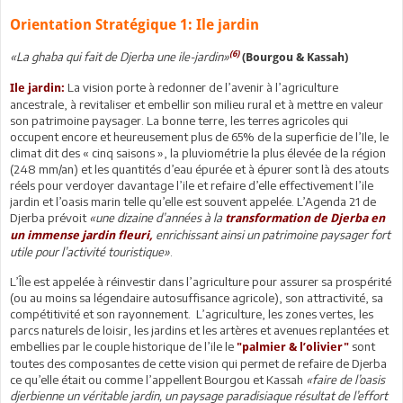
Orientation Stratégique 1: Ile jardin
(6)
«La ghaba qui fait de Djerba une ile-jardin»
(Bourgou & Kassah)
La vision porte à redonner de l’avenir à l’agriculture
Ile jardin:
ancestrale, à revitaliser et embellir son milieu rural et à mettre en valeur
son patrimoine paysager. La bonne terre, les terres agricoles qui
occupent encore et heureusement plus de 65% de la superficie de l’Ile, le
climat dit des « cinq saisons », la pluviométrie la plus élevée de la région
(248 mm/an) et les quantités d’eau épurée et à épurer sont là des atouts
réels pour verdoyer davantage l’ile et refaire d’elle effectivement l’ile
jardin et l’oasis marin telle qu’elle est souvent appelée. L’Agenda 21 de
Djerba prévoit
«une dizaine d’années à la
transformation de Djerba en
enrichissant ainsi un patrimoine paysager fort
un immense jardin fleuri,
utile pour l’activité touristique»
.
L’Île est appelée à réinvestir dans l’agriculture pour assurer sa prospérité
(ou au moins sa légendaire autosuffisance agricole), son attractivité, sa
compétitivité et son rayonnement. L’agriculture, les zones vertes, les
parcs naturels de loisir, les jardins et les artères et avenues replantées et
embellies par le couple historique de l’ile le
sont
"palmier & l’olivier"
toutes des composantes de cette vision qui permet de refaire de Djerba
ce qu’elle était ou comme l’appellent Bourgou et Kassah
«faire de l’oasis
djerbienne un véritable jardin, un paysage paradisiaque résultat de l’effort