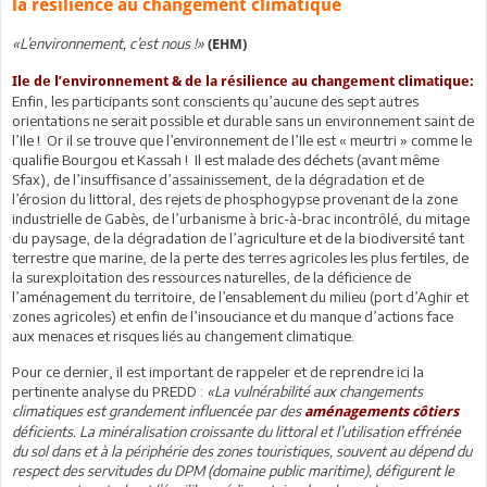
la résilience au changement climatique
«L’environnement, c’est nous !»
(EHM)
Ile de l’environnement & de la résilience au changement climatique:
Enfin, les participants sont conscients qu’aucune des sept autres
orientations ne serait possible et durable sans un environnement saint de
l’Ile ! Or il se trouve que l’environnement de l’Ile est « meurtri » comme le
qualifie Bourgou et Kassah ! Il est malade des déchets (avant même
Sfax), de l’insuffisance d’assainissement, de la dégradation et de
l’érosion du littoral, des rejets de phosphogypse provenant de la zone
industrielle de Gabès, de l’urbanisme à bric-à-brac incontrôlé, du mitage
du paysage, de la dégradation de l’agriculture et de la biodiversité tant
terrestre que marine, de la perte des terres agricoles les plus fertiles, de
la surexploitation des ressources naturelles, de la déficience de
l’aménagement du territoire, de l’ensablement du milieu (port d’Aghir et
zones agricoles) et enfin de l’insouciance et du manque d’actions face
aux menaces et risques liés au changement climatique.
Pour ce dernier, il est important de rappeler et de reprendre ici la
pertinente analyse du PREDD :
«La vulnérabilité aux changements
climatiques est grandement influencée par des
aménagements côtiers
déficients. La minéralisation croissante du littoral et l’utilisation effrénée
du sol dans et à la périphérie des zones touristiques, souvent au dépend du
respect des servitudes du DPM (domaine public maritime), défigurent le