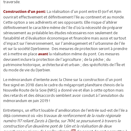
traversée.
La réalisation d’un pont entre El-Jorf et Ajim
Construction d’un pont:
ouvrirait effectivement et définitivement l’Ile au continent et au monde.
Cette option a ses adhérents et ses opposants. Elle risque d’altérer
définitivement le caractère même de l’ile d’où la nécessité de préparer
sérieusement au préalable les études nécessaires non seulement de
faisabilité et d’évaluation économique et financière mais aussi et surtout
d’impact sur l’environnement, sur l’aménagement et l’urbanisme de l’ile
et sur la société Djerbienne. Des mesures de protection seront à prendre
et à mettre en place
la réalisation même du pont. Ces mesures
avant
devraient inclure la protection de l’agriculture ; de la pêche ; du
patrimoine historique, architectural et urbain ; des spécificités de l’Île et
du mode de vie du Djerbien.
Le mémorandum d’entente avec la Chine sur la construction d’un pont
fixe signé en 2018 dans le cadre du mégaprojet planétaire chinois de la
Nouvelle Route de la Soie (NRS) a donné vie et élan à cette option mais
des retards et des désaccords semblent avoir conduit à l’annulation du
mémorandum en juin 2019 !
Entretemps, un effort louable d’amélioration de l’entrée sud-est de l’ile a
déjà commencé où
«les travaux de renforcement de la route régionale
numéro 117 reliant Zarzis à Djerba, sur 7KM, se poursuivent à travers la
construction d’un deuxième pont de 1,6m et la réalisation de deux
(21)