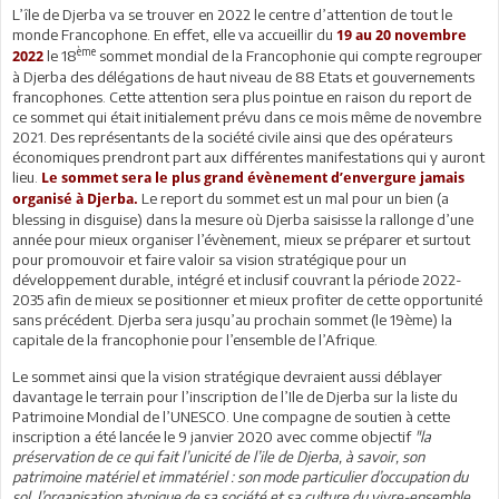
L’île de Djerba va se trouver en 2022 le centre d’attention de tout le
monde Francophone. En effet, elle va accueillir du
19 au 20 novembre
ème
le 18
sommet mondial de la Francophonie qui compte regrouper
2022
à Djerba des délégations de haut niveau de 88 Etats et gouvernements
francophones. Cette attention sera plus pointue en raison du report de
ce sommet qui était initialement prévu dans ce mois même de novembre
2021. Des représentants de la société civile ainsi que des opérateurs
économiques prendront part aux différentes manifestations qui y auront
lieu.
Le sommet sera le plus grand évènement d’envergure jamais
Le report du sommet est un mal pour un bien (a
organisé à Djerba.
blessing in disguise) dans la mesure où Djerba saisisse la rallonge d’une
année pour mieux organiser l’évènement, mieux se préparer et surtout
pour promouvoir et faire valoir sa vision stratégique pour un
développement durable, intégré et inclusif couvrant la période 2022-
2035 afin de mieux se positionner et mieux profiter de cette opportunité
sans précédent. Djerba sera jusqu’au prochain sommet (le 19ème) la
capitale de la francophonie pour l’ensemble de l’Afrique.
Le sommet ainsi que la vision stratégique devraient aussi déblayer
davantage le terrain pour l’inscription de l’Ile de Djerba sur la liste du
Patrimoine Mondial de l’UNESCO. Une compagne de soutien à cette
inscription a été lancée le 9 janvier 2020 avec comme objectif
"la
préservation de ce qui fait l’unicité de l’ile de Djerba, à savoir, son
patrimoine matériel et immatériel : son mode particulier d’occupation du
sol, l’organisation atypique de sa société et sa culture du vivre-ensemble