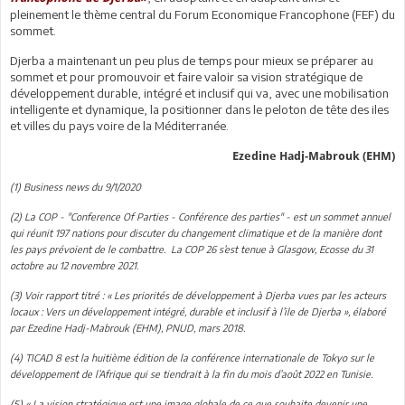
pleinement le thème central du Forum Economique Francophone (FEF) du
sommet.
Djerba a maintenant un peu plus de temps pour mieux se préparer au
sommet et pour promouvoir et faire valoir sa vision stratégique de
développement durable, intégré et inclusif qui va, avec une mobilisation
intelligente et dynamique, la positionner dans le peloton de tête des iles
et villes du pays voire de la Méditerranée.
Ezedine Hadj-Mabrouk (EHM)
(1) Business news du 9/1/2020
(2) La COP - "Conference Of Parties - Conférence des parties" - est un sommet annuel
qui réunit 197 nations pour discuter du changement climatique et de la manière dont
les pays prévoient de le combattre. La COP 26 s’est tenue à Glasgow, Ecosse du 31
octobre au 12 novembre 2021.
(3) Voir rapport titré : « Les priorités de développement à Djerba vues par les acteurs
locaux : Vers un développement intégré, durable et inclusif à l’ile de Djerba », élaboré
par Ezedine Hadj-Mabrouk (EHM), PNUD, mars 2018.
(4) TICAD 8 est la huitième édition de la conférence internationale de Tokyo sur le
développement de l’Afrique qui se tiendrait à la fin du mois d’août 2022 en Tunisie.
(5) « La vision stratégique est une image globale de ce que souhaite devenir une