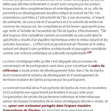
telles que décrites brièvement ci-avant sont conçues par les acteurs
locaux pour être complémentaires et interdépendantes, et ce, afin de
permettre un développement durable intégré et inclusif de l’Ile. Ces
orientations sont liées à l’attractivité de l’Ile, à son économie, à l’esprit
de solidarité, de concorde et d’ouverture et à la volonté de mettre en
commun les ressources, les compétences et les leviers appropriés pour
agir enfin à l’échelle de l’ensemble de l’Île de Djerba. Effectivement,
"l’Ile
doit toujours être considérée comme un ensemble ou une unité dont la
spécificité a résulté d’un équilibre harmonieux entre le milieu naturel et les
activités humaines … L’effort lent et persévérant de l’homme et le milieu
naturel ont abouti à une synthèse architecturale et paysagère considérée
(22)
comme une richesse esthétique et culturelle exceptionnelle"
.
La vision stratégique telle qu’elle s’est dégagée des processus de
concertation et de participation vient donc pour constituer le
cadre de
à toute action de développement futur dans l’ile de Djerba
référence
dont notamment le schéma de développent et d’aménagement du
territoire insulaire de Djerba proposé par les participants.
Le sommet mondial de la Francophonie de Djerba du mois de novembre
2022 présente une opportunité particulière à ne pas rater pour
l’organisation de cercles de partenaires nationaux et internationaux
autour de chaque Orientation de la vision stratégique décrite ci-avant, et
ce,
«pour une croissance partagée dans l’espace insulaire
, en adoptant et en adaptant ainsi et
francophone de Djerba»