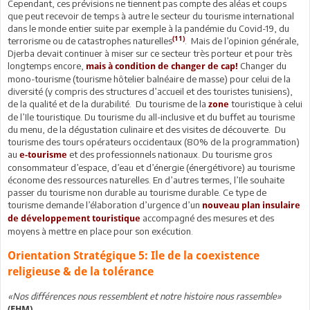
Cependant, ces prévisions ne tiennent pas compte des aléas et coups
que peut recevoir de temps à autre le secteur du tourisme international
dans le monde entier suite par exemple à la pandémie du Covid-19, du
(11)
terrorisme ou de catastrophes naturelles
. Mais de l’opinion générale,
Djerba devait continuer à miser sur ce secteur très porteur et pour très
longtemps encore,
Changer du
mais à condition de changer de cap!
mono-tourisme (tourisme hôtelier balnéaire de masse) pour celui de la
diversité (y compris des structures d’accueil et des touristes tunisiens),
de la qualité et de la durabilité. Du tourisme de la
touristique à celui
zone
de l’Ile touristique. Du tourisme du all-inclusive et du buffet au tourisme
du menu, de la dégustation culinaire et des visites de découverte. Du
tourisme des tours opérateurs occidentaux (80% de la programmation)
au
et des professionnels nationaux. Du tourisme gros
e-tourisme
consommateur d’espace, d’eau et d’énergie (énergétivore) au tourisme
économe des ressources naturelles. En d’autres termes, l’Ile souhaite
passer du tourisme non durable au tourisme durable. Ce type de
tourisme demande l’élaboration d’urgence d’un
nouveau plan insulaire
accompagné des mesures et des
de développement touristique
moyens à mettre en place pour son exécution.
Orientation Stratégique 5: Ile de la coexistence
religieuse & de la tolérance
«Nos différences nous ressemblent et notre histoire nous rassemble»
(EHM)