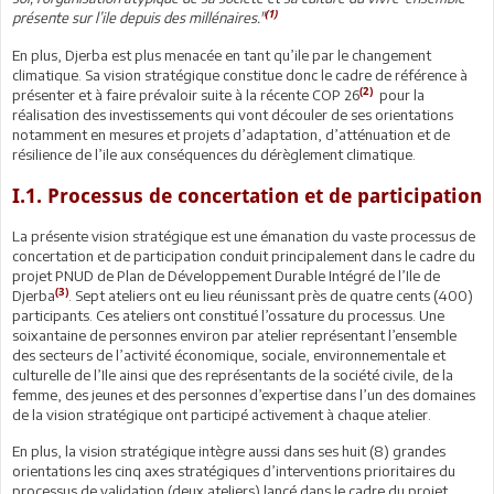
(1)
présente sur l’ile depuis des millénaires."
En plus, Djerba est plus menacée en tant qu’ile par le changement
climatique. Sa vision stratégique constitue donc le cadre de référence à
(2)
présenter et à faire prévaloir suite à la récente COP 26
pour la
réalisation des investissements qui vont découler de ses orientations
notamment en mesures et projets d’adaptation, d’atténuation et de
résilience de l’ile aux conséquences du dérèglement climatique.
I.1. Processus de concertation et de participation
La présente vision stratégique est une émanation du vaste processus de
concertation et de participation conduit principalement dans le cadre du
projet PNUD de Plan de Développement Durable Intégré de l’Ile de
(3)
Djerba
. Sept ateliers ont eu lieu réunissant près de quatre cents (400)
participants. Ces ateliers ont constitué l’ossature du processus. Une
soixantaine de personnes environ par atelier représentant l’ensemble
des secteurs de l’activité économique, sociale, environnementale et
culturelle de l’Ile ainsi que des représentants de la société civile, de la
femme, des jeunes et des personnes d’expertise dans l’un des domaines
de la vision stratégique ont participé activement à chaque atelier.
En plus, la vision stratégique intègre aussi dans ses huit (8) grandes
orientations les cinq axes stratégiques d’interventions prioritaires du
processus de validation (deux ateliers) lancé dans le cadre du projet