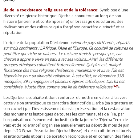
Symbiose d’une
Ile de la coexistence religieuse et de la tolérance:
diversité religieuse historique, Djerba a connu tout au long de son
histoire (ancienne et contemporaine) un brassage des cultures, des
civilisations et des cultes ce qui a forgé son caractère distinctif et sa
réputation.
L’origine de la population Djerbienne
«vient de pays différents, répartis
sur trois continents : L’Afrique, l’Asie et l’Europe. Ce cocktail de cultures ne
peut être que riche de valeurs. Le racisme n’existe presque pas, car
chacun a appris à vivre en paix avec ses voisins...Ainsi, les différents
groupes ethniques cohabitent fraternellement. Qui plus est, malgré
l’existence des trois religions chrétienne, musulmane et juive, l’ile est
légendaire pour sa diversité religieuse. À cet effet, on dénombre 338
mosquées, 39 synagogues et plusieurs églises catholiques. Djerba est
(12)
considérée, à juste titre, comme une île de tolérance religieuse
»
.
Les Djerbiens souhaitent donc renforcer et mettre en valeur à travers
cette vision stratégique ce caractère distinctif de Djerba (sa signature et
son cachet) par l’investissement dans la préservation et la restauration
des monuments historiques de toutes les communautés de l’Ile, par
l’organisation d’événements inclusifs (telle la journée “Djerba Terre de
Paix et de Tolérance” organisée annuellement au début du mois de juin
depuis 2013 par l’Association Djerba Ulysse) et de circuits interculturels
et intercultuels et par la célébration réciproque et en commun des fêtes