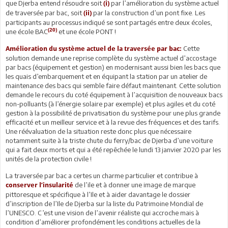
que Djerba entend résoudre soit
par l’amélioration du système actuel
(i)
de traversée par bac, soit
par la construction d’un pont fixe. Les
(ii)
participants au processus indiqué se sont partagés entre deux écoles,
(20)
une école BAC
et une école PONT !
Cette
Amélioration du système actuel de la traversée par bac:
solution demande une reprise complète du système actuel d’accostage
par bacs (équipement et gestion) en modernisant aussi bien les bacs que
les quais d’embarquement et en équipant la station par un atelier de
maintenance des bacs qui semble faire défaut maintenant. Cette solution
demande le recours du coté équipement à l’acquisition de nouveaux bacs
non-polluants (à l’énergie solaire par exemple) et plus agiles et du coté
gestion à la possibilité de privatisation du système pour une plus grande
efficacité et un meilleur service et à la revue des fréquences et des tarifs.
Une réévaluation de la situation reste donc plus que nécessaire
notamment suite à la triste chute du ferry/bac de Djerba d’une voiture
qui a fait deux morts et qui a été repêchée le lundi 13 janvier 2020 par les
unités de la protection civile !
La traversée par bac a certes un charme particulier et contribue à
de l’ile et à donner une image de marque
conserver l’insularité
pittoresque et spécifique à l’Ile et à aider davantage le dossier
d’inscription de l’Ile de Djerba sur la liste du Patrimoine Mondial de
l’UNESCO. C’est une vision de l’avenir réaliste qui accroche mais à
condition d’améliorer profondément les conditions actuelles de la