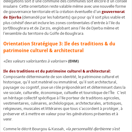
délégations soit d’une commune des communes soit encore d’un conseil
insulaire. Cette orientation reste valable même avec une nouvelle forme
de gouvernance territoriale et la création éventuelle d’un
gouvernorat
(demandé par les habitants) qui pour qu’il soit plus viable et
de Djerba
plus cohésif devrait inclure les zones continentales d’entrée à l’ile du
Jorf/Boughrara et de Zarzis, englobant ainsi l’ile de Djerba même et
l’ensemble du territoire du Golfe de Boughrara.
Orientation Stratégique 3: Ile des traditions & du
patrimoine culturel & architectural
«Des valeurs valorisantes à valoriser»
(EHM)
Ile des traditions et du patrimoine culturel & architectural:
Composante déterminante de son identité, le patrimoine culturel et
historique, qu’il soit matériel ou immatériel, qu’il soit architectural,
paysager ou cognitif, joue un rôle prépondérant et déterminant dans la
vie sociale, culturelle, économique, cultuelle et touristique de l’Île. C’est
un héritage collectif spécifique à l’Ile porteur de traditions agricoles,
vestimentaires, culinaires, archéologique, architecturales, artistiques,
religieuses, musicales et littéraires que tous s’accordent à protéger, à
préserver et à mettre en valeur pour les générations présentes et à
venir.
Comme le décrit Bourgou & Kassah,
«la personnalité djerbienne s’est