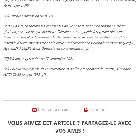
Arabesque, p 283
(19) Tizaoui Hamadi, op.cit. p 304
(20) « En vue de réduire les contraintes de l’insularité et afin de renouer avec un
glorieux passé de peuple marin, les Djerbiens sont appelés à regarder plus vers
l’horizon marin et à développer des liaisons maritimes avec les civilisations et les
marchés d’outre-mer proches et lointains (méditerranéens, européens et asiatiques) »,
Agenda21, ASSIDJE 2002, Désenclaver sans nuisances, p7.
(21) Webmanagercenter du 27 septembre 2021
(22) Pour la sauvegarde de l’architecture et de l’environnement de Djerba, séminaire
ASIDJ 23-26 janvier 1975, p11
Envoyer à un ami
Imprimer
VOUS AIMEZ CET ARTICLE ? PARTAGEZ-LE AVEC
VOS AMIS !