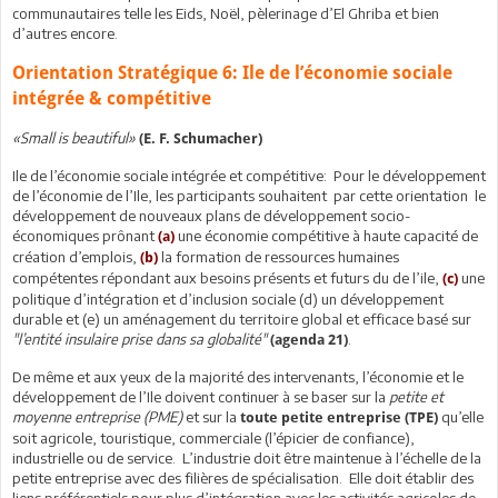
communautaires telle les Eids, Noël, pèlerinage d’El Ghriba et bien
d’autres encore.
Orientation Stratégique 6: Ile de l’économie sociale
intégrée & compétitive
«Small is beautiful»
(E. F. Schumacher)
Ile de l’économie sociale intégrée et compétitive: Pour le développement
de l’économie de l’Ile, les participants souhaitent par cette orientation le
développement de nouveaux plans de développement socio-
économiques prônant
une économie compétitive à haute capacité de
(a)
création d’emplois,
la formation de ressources humaines
(b)
compétentes répondant aux besoins présents et futurs du de l’ile,
une
(c)
politique d’intégration et d’inclusion sociale (d) un développement
durable et (e) un aménagement du territoire global et efficace basé sur
"l’entité insulaire prise dans sa globalité"
.
(agenda 21)
De même et aux yeux de la majorité des intervenants, l’économie et le
développement de l’Ile doivent continuer à se baser sur la
petite et
moyenne entreprise (PME)
et sur la
qu’elle
toute petite entreprise (TPE)
soit agricole, touristique, commerciale (l’épicier de confiance),
industrielle ou de service. L’industrie doit être maintenue à l’échelle de la
petite entreprise avec des filières de spécialisation. Elle doit établir des
liens préférentiels pour plus d’intégration avec les activités agricoles de