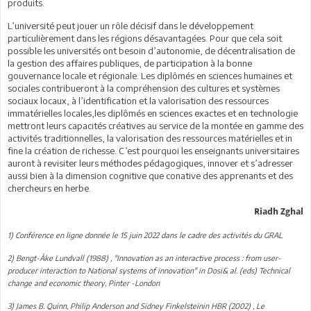
produits.
L’université peut jouer un rôle décisif dans le développement
particulièrement dans les régions désavantagées. Pour que cela soit
possible les universités ont besoin d’autonomie, de décentralisation de
la gestion des affaires publiques, de participation à la bonne
gouvernance locale et régionale. Les diplômés en sciences humaines et
sociales contribueront à la compréhension des cultures et systèmes
sociaux locaux, à l’identification et la valorisation des ressources
immatérielles locales,les diplômés en sciences exactes et en technologie
mettront leurs capacités créatives au service de la montée en gamme des
activités traditionnelles, la valorisation des ressources matérielles et in
fine la création de richesse. C’est pourquoi les enseignants universitaires
auront à revisiter leurs méthodes pédagogiques, innover et s’adresser
aussi bien à la dimension cognitive que conative des apprenants et des
chercheurs en herbe.
Riadh Zghal
1) Conférence en ligne donnée le 15 juin 2022 dans le cadre des activités du GRAL
2) Bengt-Åke Lundvall (1988) , "Innovation as an interactive process : from user-
producer interaction to National systems of innovation" in Dosi& al. (eds) Technical
change and economic theory, Pinter -London
3) James B. Quinn, Philip Anderson and Sidney Finkelsteinin HBR (2002) , Le