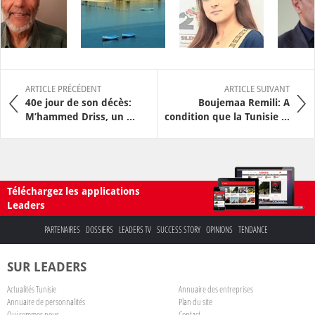
ARTICLE PRÉCÉDENT
ARTICLE SUIVANT
40e jour de son décès:
Boujemaa Remili: A
M’hammed Driss, un ...
condition que la Tunisie ...
Téléchargez les applications
Leaders
PARTENAIRES
DOSSIERS
LEADERS TV
SUCCESS STORY
OPINIONS
TENDANCE
SUR LEADERS
Actualités Tunisie
Annuaire des entreprises
Annuaire de personnalités
Plan du site
Qui sommes nous
Contact