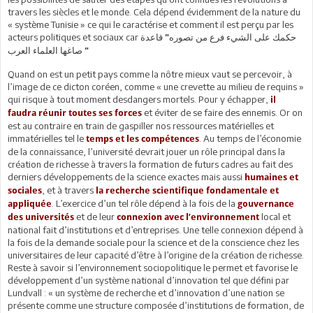
travers les siècles et le monde. Cela dépend évidemment de la nature du
« système Tunisie » ce qui le caractérise et comment il est perçu par les
acteurs politiques et sociaux car
حكمك على الشيء فرع من تصوره" قاعدة
صاغها العلماء العرب "
Quand on est un petit pays comme la nôtre mieux vaut se percevoir, à
l’image de ce dicton coréen, comme « une crevette au milieu de requins »
qui risque à tout moment desdangers mortels. Pour y échapper,
il
et éviter de se faire des ennemis. Or on
faudra réunir toutes ses forces
est au contraire en train de gaspiller nos ressources matérielles et
immatérielles tel le
. Au temps de l’économie
temps et les compétences
de la connaissance, l’université devrait jouer un rôle principal dans la
création de richesse à travers la formation de futurs cadres au fait des
derniers développements de la science exactes mais aussi
humaines et
, et à travers
sociales
la recherche scientifique fondamentale et
. L’exercice d’un tel rôle dépend à la fois de la
appliquée
gouvernance
et de leur
local et
des universités
connexion avec l’environnement
national fait d’institutions et d’entreprises. Une telle connexion dépend à
la fois de la demande sociale pour la science et de la conscience chez les
universitaires de leur capacité d’être à l’origine de la création de richesse.
Reste à savoir si l’environnement sociopolitique le permet et favorise le
développement d’un système national d’innovation tel que défini par
Lundvall : « un système de recherche et d’innovation d’une nation se
présente comme une structure composée d’institutions de formation, de