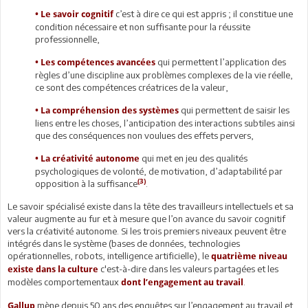
c’est à dire ce qui est appris ; il constitue une
•
Le savoir cognitif
condition nécessaire et non suffisante pour la réussite
professionnelle,
qui permettent l’application des
•
Les compétences avancées
règles d’une discipline aux problèmes complexes de la vie réelle,
ce sont des compétences créatrices de la valeur,
qui permettent de saisir les
•
La compréhension des systèmes
liens entre les choses, l’anticipation des interactions subtiles ainsi
que des conséquences non voulues des effets pervers,
qui met en jeu des qualités
•
La créativité autonome
psychologiques de volonté, de motivation, d’adaptabilité par
(3)
opposition à la suffisance
.
Le savoir spécialisé existe dans la tête des travailleurs intellectuels et sa
valeur augmente au fur et à mesure que l’on avance du savoir cognitif
vers la créativité autonome. Si les trois premiers niveaux peuvent être
intégrés dans le système (bases de données, technologies
opérationnelles, robots, intelligence artificielle), le
quatrième niveau
c'est-à-dire dans les valeurs partagées et les
existe dans la culture
modèles comportementaux
.
dont l’engagement au travail
mène depuis 50 ans des enquêtes sur l’engagement au travail et
Gallup