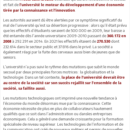
et fait de
l’université le moteur du développement d’une économie
.
tirée par la connaissance et l’innovation
Les autorités auraient dû être alertées par ce symptôme significatif du
mal de l’université qu’est sa désertion progressive : alors qu’il était prévu
que les effectifs d’étudiants seraient de 500.000 en 2009, leur baisse a
été entamée dès l’année universitaire 2009-2010 passant de
360.172 en
à 292.291 en 2014. En 2021 les effectifs étaient de
dont
2008
270.530
232.614 dans le secteur public et 37.816 dans le privé. La société a
également réagi par la fuite des cerveaux aussi bien de jeunes que de
seniors.
L’université n’a pas suivi le rythme des mutations que subit le monde
secoué par deux principales forces motrices : la globalisation et la
technologie. Dans un tel contexte,
la place de l’université devrait être
au centre de la société car son succès rejaillit sur l’ensemble de la
société, sa faillite aussi.
Les mutations technologiques ont imprimé une nouvelle tendance à
l’économie du monde désormais mue par la connaissance. Cette
économie nécessite de plus en plus de collaborateurs hautement
qualifiés que ce soit dans l’administration ou dansles entreprises
économiques. Cela a généré une demande croissante pour la formation
spécialisée de niveau supérieur. Les technologies de l’information et de
la communication ont créé de nouveaux métiers et permis de nouvelles