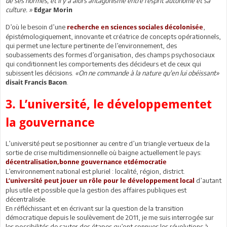
de ses normes, et il y a alors antagonisme entre l’esprit autonome et sa
culture. »
Edgar Morin
D’où le besoin d’une
,
recherche en sciences sociales décolonisée
épistémologiquement, innovante et créatrice de concepts opérationnels,
qui permet une lecture pertinente de l’environnement, des
soubassements des formes d’organisation, des champs psychosociaux
qui conditionnent les comportements des décideurs et de ceux qui
subissent les décisions.
«On ne commande à la nature qu'en lui obéissant»
.
disait Francis Bacon
3. L’université, le développementet
la gouvernance
L’université peut se positionner au centre d’un triangle vertueux de la
sortie de crise multidimensionnelle où baigne actuellement le pays:
décentralisation,bonne gouvernance etdémocratie
L’environnement national est pluriel : localité, région, district.
d’autant
L’université peut jouer un rôle pour le développement local
plus utile et possible que la gestion des affaires publiques est
décentralisée.
En réfléchissant et en écrivant sur la question de la transition
démocratique depuis le soulèvement de 2011, je me suis interrogée sur
les possibilités de sauter des étapes qu’ont connues les révolutions à