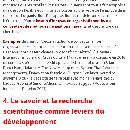
montrent que les profils culturels des Tunisiens sont tout à fait adaptés à
une gestion flexible et un intérêt à porter au bien-être de l’employé dans
et hors de l’organisation. Par opposition au modèle bureaucratique
hiérarchisé. D’où le
besoin d’innovation organisationnelle, de
et c’est le rôle des
concepts et de méthodes de gestion innovants
chercheurs.
de création/déconstruction de concepts: le flou
Exemples
organisationnel, le paternalisme (Paternalism as a Positive Form of
Leader-subordinateExchange:EvidencefromMéxico), (La revue «
International Journal of Cross Cultural Management » a consacré en 2016
un numéro spécial au leadership paternaliste), la holacratie. (Brian J.
Robertson, Holacracy. The New Management System That Redefines
Management), l’innovation frugale ou “juggad ” en hindi, veut dire
système D ou « la capacité de faire plus avec moins » (Navi Radjou,
JaideepPrabhu et Simone Ahuja, L’innovationjuggad ? Redevenons
ingénieux ! Diateino 2013).
4. Le savoir et la recherche
scientifique comme leviers du
développement