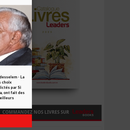
esselem - La
s choix
ctés par Si
 ont fait des
eilleurs
COMMANDEZ NOS LIVRES SUR