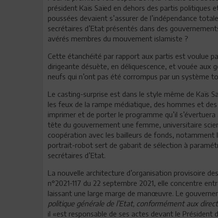
président Kaïs Saïed en dehors des partis politiques
poussées devaient s’assurer de l’indépendance totale
secrétaires d’Etat présentés dans des gouvernements 
avérés membres du mouvement islamiste ?
Cette étanchéité par rapport aux partis est voulue p
dirigeante désuète, en déliquescence, et vouée aux gé
neufs qui n’ont pas été corrompus par un système to
Le casting-surprise est dans le style même de Kaïs S
les feux de la rampe médiatique, des hommes et des f
imprimer et de porter le programme qu’il s’évertuera 
tête du gouvernement une femme, universitaire scie
coopération avec les bailleurs de fonds, notamment la
portrait-robot sert de gabarit de sélection à paramét
secrétaires d’Etat.
La nouvelle architecture d’organisation provisoire des 
n°2021-117 du 22 septembre 2021, elle concentre entre
laissant une large marge de manœuvre. Le gouvernem
politique générale de l’Etat, conformément aux direct
il «est responsable de ses actes devant le Président 