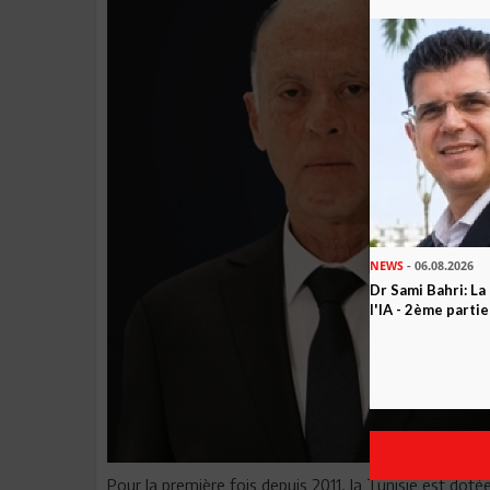
NEWS
- 06.08.2026
Dr Sami Bahri: La
l'IA - 2ème partie
Pour la première fois depuis 2011, la Tunisie est do