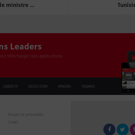
e ministre ...
Tunisie
ons Leaders
ez télécharger nos applications
LEADERS TV
SUCCESS STORY
OPINIONS
TENDANCE
Annuaire de personnalités
Contact