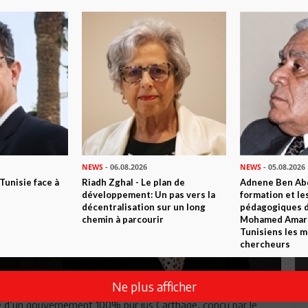
NEWS
- 06.08.2026
NEWS
- 05.08.2026
 Tunisie face à
Riadh Zghal - Le plan de
Adnene Ben Abd
développement: Un pas vers la
formation et le
décentralisation sur un long
pédagogiques di
chemin à parcourir
Mohamed Amara,
Tunisiens les m
chercheurs
Ne plus afficher
tée d’un gouvernement 100% pur jus Carthage, conçu par le