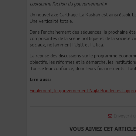
coordonne l’action du gouvernement.»
Un nouvel axe Carthage-La Kasbah est ainsi établi. 
Une verticalité totale.
Dans l’enchaînement des séquences, la prochaine éta
composantes de la scène politique et de la société c
sociaux, notamment l’Ugtt et l’Utica.
La reprise des discussions sur le programme économiqu
objectifs, les réformes et la démarche, les institutio
Tunisie leur confiance, donc leurs financements. Tout 
Lire aussi
Finalement, le gouvernement Najla Bouden est approu
Envoyer à u
VOUS AIMEZ CET ARTICLE