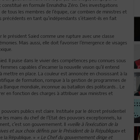
 et constitué en formule Ennahdha Zéro. Des investigations
 de tous les membres de l’équipe, car combien de ministres et
précédents en tant qu’indépendants s’étaient-ils en fait
ar le président Saïed comme une rupture avec une classe
monies. Mais aussi, elle doit favoriser l’émergence de visages
xique.
aïed. Il puise dans le vivier des compétences peu connues sous
emmes capables d’incarner la nouvelle vision qu’il entend
à mettre en place. La couleur est annoncée en choisissant à la
ntifique de formation, rompue à la gestion de programmes de
 Banque mondiale, inconnue au bataillon des politicards... Le
rer en fonction des charges à attribuer aux ministres et
pouvoirs publics est claire. Instituée par le décret présidentiel
 les mains du chef de l’Etat des pouvoirs exceptionnels, lui
ent, c’est son gouvernement. Il
«veille à l’exécution de la
ives et aux choix définis par le Président de la République»
et
de la République. »
« Le Chef du gouvernement dirige et