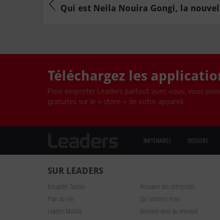
Qui est Neila Nouira Gongi, la nouvell
Téléchargez les applicati
Pour emporter Leaders partout avec vous, vous pouv
gratuites sur le « store » de votre appareil.
PARTENAIRES
DOSSIERS
SUR LEADERS
Actualités Tunisie
Annuaire des entreprises
Plan du site
Qui sommes nous
Leaders Mobile
Abonnez-vous au mensuel