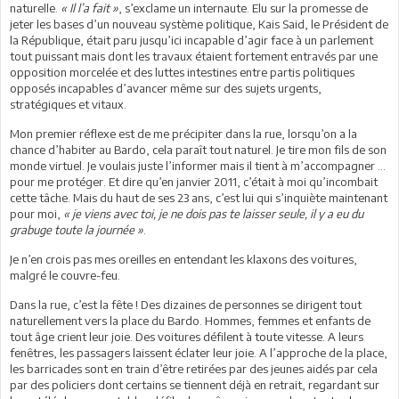
naturelle.
« Il l’a fait »
, s’exclame un internaute. Elu sur la promesse de
jeter les bases d’un nouveau système politique, Kais Said, le Président de
la République, était paru jusqu’ici incapable d’agir face à un parlement
tout puissant mais dont les travaux étaient fortement entravés par une
opposition morcelée et des luttes intestines entre partis politiques
opposés incapables d’avancer même sur des sujets urgents,
stratégiques et vitaux.
Mon premier réflexe est de me précipiter dans la rue, lorsqu’on a la
chance d’habiter au Bardo, cela paraît tout naturel. Je tire mon fils de son
monde virtuel. Je voulais juste l’informer mais il tient à m’accompagner …
pour me protéger. Et dire qu’en janvier 2011, c’était à moi qu’incombait
cette tâche. Mais du haut de ses 23 ans, c’est lui qui s’inquiète maintenant
pour moi,
« je viens avec toi, je ne dois pas te laisser seule, il y a eu du
grabuge toute la journée »
.
Je n’en crois pas mes oreilles en entendant les klaxons des voitures,
malgré le couvre-feu.
Dans la rue, c’est la fête ! Des dizaines de personnes se dirigent tout
naturellement vers la place du Bardo. Hommes, femmes et enfants de
tout âge crient leur joie. Des voitures défilent à toute vitesse. A leurs
fenêtres, les passagers laissent éclater leur joie. A l’approche de la place,
les barricades sont en train d’être retirées par des jeunes aidés par cela
par des policiers dont certains se tiennent déjà en retrait, regardant sur