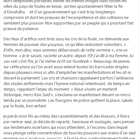
leurs téléphones portables défiler les mêmes images dans toutes les
villes du pays de foules en liesse, sorties spontanément fêter la fin
d’Ennahdha … et d’un gouvernement qui s’est trop longtemps
compromis et dont les preuves de l’incompétence et des collisions ne
semblent plus pouvoir être supportées par un peuple qui a pourtant fait
preuve de patience.
Des feux d’artifice sont tirés sous les cris de la foule, on demande aux
femmes de pousser des youyous, ce qu’elles exécutent volontiers.
«
Enfin, mon dieu, nous sommes débarrassés de cette vermine »
, crie un
homme.
« Je le savais, raconte un autre, depuis 15h j’ai dit à ma femme, tu
vas voir c’est fini, je l’ai même écrit sur facebook »
. Beaucoup de jeunes
sur cette place où l’on avait aussi enlevé toutes les barricades érigées
depuis plusieurs mois ici afin d’empêcher les manifestations et les sit-in
devant le parlement. Les cris et chansons rappelaient parfois l’ambiance
des stades enflammés mais l’hymne national retentissait, de temps en
temps, rappelant l’enjeu du moment.
« Nous vivons un moment
historique, merci Kais Said »
, s’exclame un manifestant devant un micro
tendu par un journaliste. Les fourgons de police quittent la place, salués
par la foule, bon enfant.
Je perds mon fils au milieu des rassemblements et des klaxons, il finira
par rentrer seul, je décide de repartir, heureuse et soulagée, sans penser
aux lendemains incertains qui nous attendent, à l’inconnu dans lequel
nous plonge cette concentration de tous les pouvoirs aux mains d’un seul
Homme qui n’avait pas, jusqu’ici, il faut le dire, particulièrement brillé par