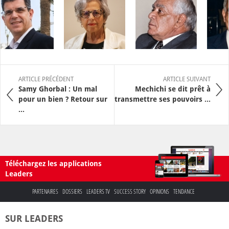
ARTICLE PRÉCÉDENT
ARTICLE SUIVANT
Samy Ghorbal : Un mal
Mechichi se dit prêt à
pour un bien ? Retour sur
transmettre ses pouvoirs ...
...
Téléchargez les applications
Leaders
PARTENAIRES
DOSSIERS
LEADERS TV
SUCCESS STORY
OPINIONS
TENDANCE
SUR LEADERS