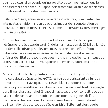
baume au cœur d’un peuple qui ne voyait plus comme horizon que le
déclassement économique, l’appauvrissement inexorable de ses classes
populaires et l’exode des plus chanceux.
« Merci Hafnaoui, enfin une nouvelle rafraîchissante »,
commentent les
internautes en visionnant en boucle les images de la consécration du
nouveau champion tunisien ; et les commentateurs des JO de s’interroger
:
« mais qui est-il ? »
.
Cette victoire inattendue est cependant rapidement éclipsée par
l’événement, très attendu celui-là, de la manifestation du 25 juillet, lancée
par des collectifs un peu obscurs, mais qui a rencontré l’adhésion de
milliers de personnes exaspérées par la conduite désastreuse des
affaires de l’Etat et, depuis quelques mois, par la gestion calamiteuse de
la crise sanitaire qui fait, depuis plusieurs semaines, une centaine de
morts quotidiennement.
Ainsi, et malgré les températures caniculaires de cette journée où le
mercure devait dépasser les 40°C, les foules grossissaient au fur et à
mesure que le jour avançait et se rassemblaient autour des points
névralgiques des différentes villes du pays. L’ennemi est tout désigné, le
parti Ennahdha et son chef Ghanouchi, accusés d’avoir conduit le pays à
sa perte depuis 10 ans, de s’infiltrer dans tous les organes de l’Etat,
d’entretenir des coalitions douteuses, aussi bien au niveau national
qu’international, et surtout de s’être enrichis illicitement alors que le