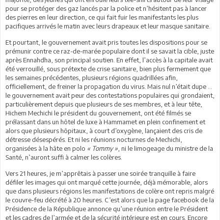
pour se protéger des gaz lancés par la police et n’hésitent pas à lancer
des pierres en leur direction, ce qui fait fuir les manifestants les plus
pacifiques arrivés le matin avec leurs drapeaux et leur masque sanitaire.
Et pourtant, le gouvernement avait pris toutes les dispositions pour se
prémunir contre ce raz-de-marée populaire dont il se savait la cible, juste
après Ennahdha, son principal soutien. En effet, l’accès à la capitale avait
été verrouillé, sous prétexte de crise sanitaire, bien plus fermement que
les semaines précédentes, plusieurs régions quadrillées afin,
officiellement, de freiner la propagation du virus. Mais nul n’était dupe …
le gouvernement avait peur des contestations populaires qui grondaient,
particulièrement depuis que plusieurs de ses membres, et à leur tête,
Hichem Mechichi le président du gouvernement, ont été filmés se
prélassant dans un hôtel de luxe à Hammamet en plein confinement et
alors que plusieurs hôpitaux, à court d’oxygène, lançaient des cris de
détresse désespérés. Et ni les réunions nocturnes de Mechichi,
organisées à la hâte en polo
« Tommy »
, ni le limogeage du ministre de la
Santé, n’auront suffi à calmer les colères.
Vers 21 heures, je m’apprêtais à passer une soirée tranquille à faire
défiler les images qui ont marqué cette journée, déjà mémorable, alors
que dans plusieurs régions les manifestations de colère ont repris malgré
le couvre-feu décrété à 20 heures. C’est alors que la page facebook de la
Présidence de la République annonce qu’une réunion entre le Président
et les cadres de l’armée et de la sécurité intérieure est en cours. Encore