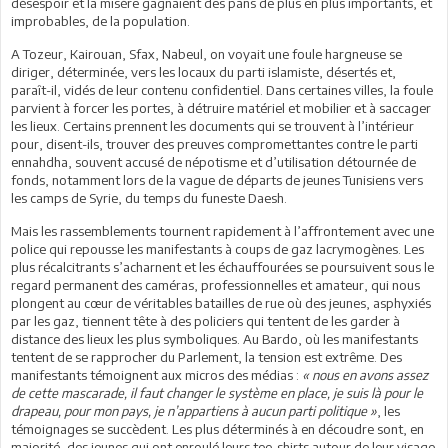
désespoir et la misère gagnaient des pans de plus en plus importants, et
improbables, de la population.
A Tozeur, Kairouan, Sfax, Nabeul, on voyait une foule hargneuse se
diriger, déterminée, vers les locaux du parti islamiste, désertés et,
paraît-il, vidés de leur contenu confidentiel. Dans certaines villes, la foule
parvient à forcer les portes, à détruire matériel et mobilier et à saccager
les lieux. Certains prennent les documents qui se trouvent à l’intérieur
pour, disent-ils, trouver des preuves compromettantes contre le parti
ennahdha, souvent accusé de népotisme et d’utilisation détournée de
fonds, notamment lors de la vague de départs de jeunes Tunisiens vers
les camps de Syrie, du temps du funeste Daesh.
Mais les rassemblements tournent rapidement à l’affrontement avec une
police qui repousse les manifestants à coups de gaz lacrymogènes. Les
plus récalcitrants s’acharnent et les échauffourées se poursuivent sous le
regard permanent des caméras, professionnelles et amateur, qui nous
plongent au cœur de véritables batailles de rue où des jeunes, asphyxiés
par les gaz, tiennent tête à des policiers qui tentent de les garder à
distance des lieux les plus symboliques. Au Bardo, où les manifestants
tentent de se rapprocher du Parlement, la tension est extrême. Des
manifestants témoignent aux micros des médias :
« nous en avons assez
de cette mascarade, il faut changer le système en place, je suis là pour le
drapeau, pour mon pays, je n’appartiens à aucun parti politique »
, les
témoignages se succèdent. Les plus déterminés à en découdre sont, en
majorité, des jeunes qui ont enroulé leurs tee-shirts autour de leur visage