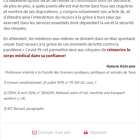
La deuxième option serait de réviser la Constitution dont on découvre,
de plus en plus, à quels points elle est mal écrite dans tous ses chapitres
et nombre de ses dispositions, y compris notamment son article 36, et
d’étendre ainsi l’interdiction du recours à la grève à tous ceux qui
exercent dans les services essentiels dont dépendent la vie et la sécurité
des citoyens.
En attendant, les médecins eux-mêmes se doivent dans un élan spontané
cesser tout recours à la grève en ces moments de lutte contre la
pandémie « Covid-19 »et permettre ainsi aux citoyens de
réinscrire le
corps médical dans sa confiance!
Hatem Kotrane
Professeur émérite à la Faculté des Sciences juridiques, politiques et sociales de Tunis
1) Conseil constitutionnel, 25 juillet 1979, n° 79-105 DC, cons. 1.
2) CEDH, 8 avril 2014, n° 31045/10, National union of rail, maritime and transport
workers v. UK.
3) BIT, Recueil, paragraphe.
Envoyer à un ami
Imprimer