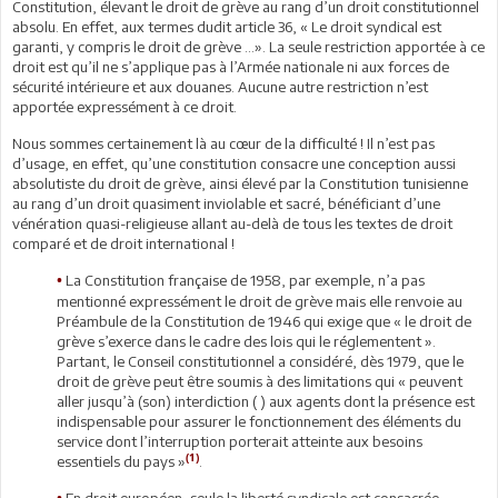
Constitution, élevant le droit de grève au rang d’un droit constitutionnel
absolu. En effet, aux termes dudit article 36, « Le droit syndical est
garanti, y compris le droit de grève …». La seule restriction apportée à ce
droit est qu’il ne s’applique pas à l’Armée nationale ni aux forces de
sécurité intérieure et aux douanes. Aucune autre restriction n’est
apportée expressément à ce droit.
Nous sommes certainement là au cœur de la difficulté ! Il n’est pas
d’usage, en effet, qu’une constitution consacre une conception aussi
absolutiste du droit de grève, ainsi élevé par la Constitution tunisienne
au rang d’un droit quasiment inviolable et sacré, bénéficiant d’une
vénération quasi-religieuse allant au-delà de tous les textes de droit
comparé et de droit international !
La Constitution française de 1958, par exemple, n’a pas
•
mentionné expressément le droit de grève mais elle renvoie au
Préambule de la Constitution de 1946 qui exige que « le droit de
grève s’exerce dans le cadre des lois qui le réglementent ».
Partant, le Conseil constitutionnel a considéré, dès 1979, que le
droit de grève peut être soumis à des limitations qui « peuvent
aller jusqu’à (son) interdiction ( ) aux agents dont la présence est
indispensable pour assurer le fonctionnement des éléments du
service dont l’interruption porterait atteinte aux besoins
(1)
essentiels du pays »
.
En droit européen, seule la liberté syndicale est consacrée