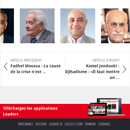
ARTICLE PRÉCÉDENT
ARTICLE SUIVANT
Fadhel Moussa : La cause
Kamel Jendoubi -
de la crise n'est ...
Djihadisme : «Il faut mettre
un ...
Téléchargez les applications
Leaders
PARTENAIRES
DOSSIERS
LEADERS TV
SUCCESS STORY
OPINIONS
TENDANCE