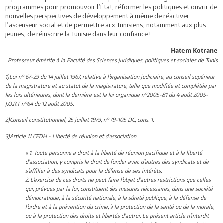
programmes pour promouvoir l’État, réformer les politiques et ouvrir de
nouvelles perspectives de développement à même de réactiver
l’ascenseur social et de permettre aux Tunisiens, notamment aux plus
jeunes, de réinscrire la Tunisie dans leur confiance !
Hatem Kotrane
Professeur émérite à la Faculté des Sciences juridiques, politiques et sociales de Tunis
1)Loi n° 67-29 du 14 juillet 1967, relative à l’organisation judiciaire, au conseil supérieur
de la magistrature et au statut de la magistrature, telle que modifiée et complétée par
les lois ultérieures, dont la dernière est la loi organique n°2005-81 du 4 août 2005-
J.O.R.T n°64 du 12 août 2005.
2)Conseil constitutionnel, 25 juillet 1979, n° 79-105 DC, cons. 1.
3)Article 11 CEDH - Liberté de réunion et d’association
« 1. Toute personne a droit à la liberté de réunion pacifique et à la liberté
d’association, y compris le droit de fonder avec d’autres des syndicats et de
s’affilier à des syndicats pour la défense de ses intérêts.
2. L’exercice de ces droits ne peut faire l’objet d’autres restrictions que celles
qui, prévues par la loi, constituent des mesures nécessaires, dans une société
démocratique, à la sécurité nationale, à la sûreté publique, à la défense de
l’ordre et à la prévention du crime, à la protection de la santé ou de la morale,
ou à la protection des droits et libertés d’autrui. Le présent article n’interdit