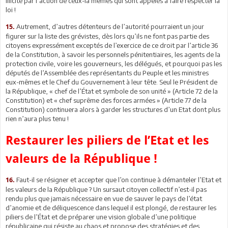
illicite par l’action de ceux-là mêmes qui sont appelés à faire respecter la
loi !
Autrement, d’autres détenteurs de l’autorité pourraient un jour
15.
figurer sur la liste des grévistes, dès lors qu’ils ne font pas partie des
citoyens expressément exceptés de l’exercice de ce droit par l’article 36
de la Constitution, à savoir les personnels pénitentiaires, les agents de la
protection civile, voire les gouverneurs, les délégués, et pourquoi pas les
députés de l’Assemblée des représentants du Peuple et les ministres
eux-mêmes et le Chef du Gouvernement à leur tête. Seul le Président de
la République, « chef de l’État et symbole de son unité » (Article 72 de la
Constitution) et « chef suprême des forces armées » (Article 77 de la
Constitution) continuera alors à garder les structures d’un Etat dont plus
rien n’aura plus tenu !
Restaurer les piliers de l’Etat et les
valeurs de la République !
Faut-il se résigner et accepter que l’on continue à démanteler l’Etat et
16.
les valeurs de la République ? Un sursaut citoyen collectif n’est-il pas
rendu plus que jamais nécessaire en vue de sauver le pays de l’état
d’anomie et de déliquescence dans lequel il est plongé, de restaurer les
piliers de l’État et de préparer une vision globale d’une politique
républicaine qui résiste au chaos et propose des stratégies et des