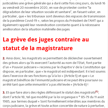
justiciables une grève générale qui a duré cette fois cinq jours, du lundi 16
au vendredi 20 novembre 2020, en vue de protester contre “la
dégradation de leur situation sociale et sanitaire”, en faisant valoir, en
particulier, que « les tribunaux sont devenus des espaces de transmission
de la pandémie Covid-19 », selon les propos du Président de l’AMT qui a
également rappelé leur revendication constante quant à la nécessaire
amélioration de la situation matérielle des juges.
La grève des juges contraire au
statut de la magistrature
Ainsi donc, les magistrats se permettent de déclencher ouvertement
2.
des grèves alors qu’ils exercent l’autorité au nom de l’Etat, font partie
d’un « Pouvoir judiciaire » reconnu par le chapitre V de la Constitution qui
dispose, en particulier, que « le magistrat est indépendant. Il n’est soumis
dans l’exercice de ses fonctions qu’à la loi » (Article 5) et que « Le
magistrat bénéficie de l’immunité judiciaire et ne peut être poursuivi ou
arrêté tant que cette immunité n’a pas été levée » (Article 6) !
(1)
Et que faire alors des règles définissant le statut des magistrats
,
3.
dont l’article 18, tel que modifié par la loi organique n ° 85-79 du 11 août
1985, aux termes duquel « Sont formellement interdites aux membres du
corps judiciaire, la grève et toute action concertée de nature à perturber,