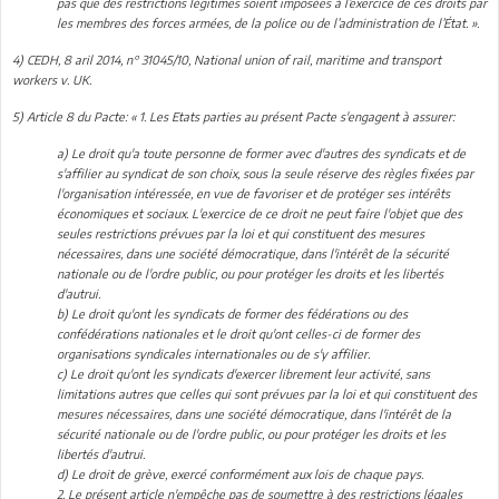
pas que des restrictions légitimes soient imposées à l’exercice de ces droits par
les membres des forces armées, de la police ou de l’administration de l’État. ».
4) CEDH, 8 aril 2014, n° 31045/10, National union of rail, maritime and transport
workers v. UK.
5) Article 8 du Pacte: « 1. Les Etats parties au présent Pacte s'engagent à assurer:
a) Le droit qu'a toute personne de former avec d'autres des syndicats et de
s'affilier au syndicat de son choix, sous la seule réserve des règles fixées par
l'organisation intéressée, en vue de favoriser et de protéger ses intérêts
économiques et sociaux. L'exercice de ce droit ne peut faire l'objet que des
seules restrictions prévues par la loi et qui constituent des mesures
nécessaires, dans une société démocratique, dans l'intérêt de la sécurité
nationale ou de l'ordre public, ou pour protéger les droits et les libertés
d'autrui.
b) Le droit qu'ont les syndicats de former des fédérations ou des
confédérations nationales et le droit qu'ont celles-ci de former des
organisations syndicales internationales ou de s'y affilier.
c) Le droit qu'ont les syndicats d'exercer librement leur activité, sans
limitations autres que celles qui sont prévues par la loi et qui constituent des
mesures nécessaires, dans une société démocratique, dans l'intérêt de la
sécurité nationale ou de l'ordre public, ou pour protéger les droits et les
libertés d'autrui.
d) Le droit de grève, exercé conformément aux lois de chaque pays.
2. Le présent article n'empêche pas de soumettre à des restrictions légales