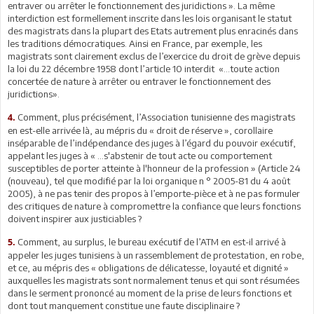
entraver ou arrêter le fonctionnement des juridictions ». La même
interdiction est formellement inscrite dans les lois organisant le statut
des magistrats dans la plupart des Etats autrement plus enracinés dans
les traditions démocratiques. Ainsi en France, par exemple, les
magistrats sont clairement exclus de l’exercice du droit de grève depuis
la loi du 22 décembre 1958 dont l’article 10 interdit «…toute action
concertée de nature à arrêter ou entraver le fonctionnement des
juridictions».
Comment, plus précisément, l’Association tunisienne des magistrats
4.
en est-elle arrivée là, au mépris du « droit de réserve », corollaire
inséparable de l’indépendance des juges à l’égard du pouvoir exécutif,
appelant les juges à « …s'abstenir de tout acte ou comportement
susceptibles de porter atteinte à l'honneur de la profession » (Article 24
(nouveau), tel que modifié par la loi organique n ° 2005-81 du 4 août
2005), à ne pas tenir des propos à l’emporte-pièce et à ne pas formuler
des critiques de nature à compromettre la confiance que leurs fonctions
doivent inspirer aux justiciables ?
Comment, au surplus, le bureau exécutif de l’ATM en est-il arrivé à
5.
appeler les juges tunisiens à un rassemblement de protestation, en robe,
et ce, au mépris des « obligations de délicatesse, loyauté et dignité »
auxquelles les magistrats sont normalement tenus et qui sont résumées
dans le serment prononcé au moment de la prise de leurs fonctions et
dont tout manquement constitue une faute disciplinaire ?