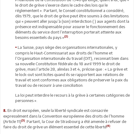
le droit de grève s’exerce dans le cadre des lois qui le
réglementent ». Partant, le Conseil constitutionnel a considéré,
dès 1979, que le droit de grève peut être soumis à des limitations
qui « peuvent aller jusqu’à (son) interdiction ( ) aux agents dont la
présence est indispensable pour assurer le fonctionnement des
éléments du service dont l’interruption porterait atteinte aux
(2)
besoins essentiels du pays »
.
La Suisse, pays siège des organisations internationales, y
•
compris le Haut-Commissariat aux droits de l’homme et
l’Organisation internationale du travail (OIT), reconnait bien dans
sa nouvelle Constitution fédérale du 18 avril 1999 le droit de
grève, mais l’article 28, alinéas 3 et 4, précise que : « La grève et
le lock-out sont licites quand ils se rapportent aux relations de
travail et sont conformes aux obligations de préserver la paix du
travail ou de recourir à une conciliation.
La loi peut interdire le recours à la grève à certaines catégories de
personnes ».
En droit européen, seule la liberté syndicale est consacrée
8.
expressément dans la Convention européenne des droits de l’homme
(3)
(Article 11)
. Partant, la Cour de Strasbourg a été amenée à refuser de
(4)
faire du droit de grève un élément essentiel de cette liberté
.