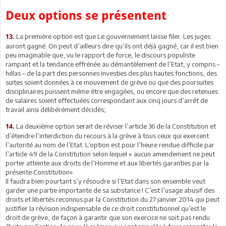
Deux options se présentent
La première option est que Le gouvernement laisse filer. Les juges
13.
auront gagné. On peut d’ailleurs dire qu’ils ont déjà gagné, car il est bien
peu imaginable que, vu le rapport de force, le discours populiste
rampant et la tendance effrénée au démantèlement de l’Etat, y compris –
hélas – de la part des personnes investies des plus hautes fonctions, des
suites soient données à ce mouvement de grève ou que des poursuites
disciplinaires puissent même être engagées, ou encore que des retenues
de salaires soient effectuées correspondant aux cinq jours d’arrêt de
travail ainsi délibérément décidés;
La deuxième option serait de réviser l’article 36 de la Constitution et
14.
d’étendre l’interdiction du recours à la grève à tous ceux qui exercent
l’autorité au nom de l’Etat. L’option est pour l’heure rendue difficile par
l’article 49 de la Constitution selon lequel « aucun amendement ne peut
porter atteinte aux droits de l’Homme et aux libertés garanties par la
présente Constitution».
Il faudra bien pourtant s’y résoudre si l’Etat dans son ensemble veut
garder une partie importante de sa substance ! C’est l’usage abusif des
droits et libertés reconnus par la Constitution du 27 janvier 2014 qui peut
justifier la révision indispensable de ce droit constitutionnel qu’est le
droit de grève, de façon à garantir que son exercice ne soit pas rendu