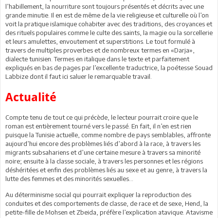
l’habillement, la nourriture sont toujours présentés et décrits avec une
grande minutie. Il en est de même de la vie religieuse et culturelle où l’on
voit la pratique islamique cohabiter avec des traditions, des croyances et
des rituels populaires comme le culte des saints, la magie ou la sorcellerie
et leurs amulettes, envoutement et superstitions. Le tout formulé à
travers de multiples proverbes et de nombreux termes en «Darja»,
dialecte tunisien. Termes en italique dans le texte et parfaitement
expliqués en bas de pages par l’excellente traductrice, la poétesse Souad
Labbize dont il faut ici saluer le remarquable travail.
Actualité
Compte tenu de tout ce qui précède, le lecteur pourrait croire que le
roman est entièrement tourné vers le passé. En fait, il n’en est rien
puisque la Tunisie actuelle, comme nombre de pays semblables, affronte
aujourd’hui encore des problèmes liés d’abord à la race, à travers les
migrants subsahariens et d’une certaine mesure à travers sa minorité
noire; ensuite à la classe sociale, à travers les personnes et les régions
déshéritées et enfin des problèmes liés au sexe et au genre, à travers la
lutte des femmes et des minorités sexuelles…
Au déterminisme social qui pourrait expliquer la reproduction des
conduites et des comportements de classe, de race et de sexe, Hend, la
petite-fille de Mohsen et Zbeida, préfère l’explication atavique. Atavisme