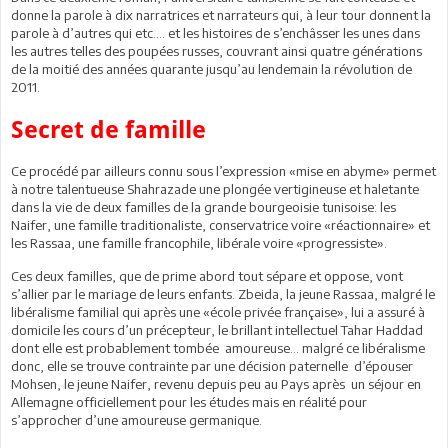
donne la parole à dix narratrices et narrateurs qui, à leur tour donnent la
parole à d’autres qui etc.… et les histoires de s’enchâsser les unes dans
les autres telles des poupées russes, couvrant ainsi quatre générations
de la moitié des années quarante jusqu’au lendemain la révolution de
2011.
Secret de famille
Ce procédé par ailleurs connu sous l’expression «mise en abyme» permet
à notre talentueuse Shahrazade une plongée vertigineuse et haletante
dans la vie de deux familles de la grande bourgeoisie tunisoise: les
Naifer, une famille traditionaliste, conservatrice voire «réactionnaire» et
les Rassaa, une famille francophile, libérale voire «progressiste».
Ces deux familles, que de prime abord tout sépare et oppose, vont
s’allier par le mariage de leurs enfants. Zbeida, la jeune Rassaa, malgré le
libéralisme familial qui après une «école privée française», lui a assuré à
domicile les cours d’un précepteur, le brillant intellectuel Tahar Haddad
dont elle est probablement tombée amoureuse… malgré ce libéralisme
donc, elle se trouve contrainte par une décision paternelle d’épouser
Mohsen, le jeune Naifer, revenu depuis peu au Pays après un séjour en
Allemagne officiellement pour les études mais en réalité pour
s’approcher d’une amoureuse germanique.