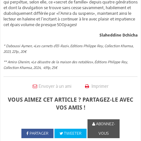
qui perpétue, selon elle, ce «secret de famille» depuis quatre générations
et dont la divulgation se trouve sans cesse savamment, habilement et
diaboliquement différée par «l’Amira du suspens», maintenant ainsi le
lecteur en haleine et l’incitant à continuer à lire avec plaisir et impatience
cet épais volume de presque 500pages!
Slaheddine Dchicha
* Daboussi Aymen, «Les carnets d’El-Razi», Editions Philippe Rey, Collection Khamsa,
2023, 221p., 20€
** Amira Ghenim, «Le désastre de la maison des notables», Éditions Philippe Rey,
Collection Khamsa, 2024, 491p, 25€
Envoyer à un ami
Imprimer
VOUS AIMEZ CET ARTICLE ? PARTAGEZ-LE AVEC
VOS AMIS !
ABONNEZ-
PARTAGER
TWEETER
VOUS