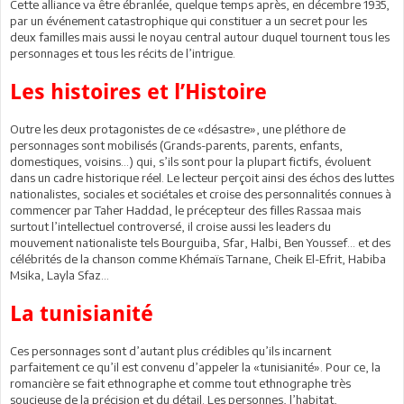
Cette alliance va être ébranlée, quelque temps après, en décembre 1935,
par un événement catastrophique qui constituer a un secret pour les
deux familles mais aussi le noyau central autour duquel tournent tous les
personnages et tous les récits de l’intrigue.
Les histoires et l’Histoire
Outre les deux protagonistes de ce «désastre», une pléthore de
personnages sont mobilisés (Grands-parents, parents, enfants,
domestiques, voisins…) qui, s’ils sont pour la plupart fictifs, évoluent
dans un cadre historique réel. Le lecteur perçoit ainsi des échos des luttes
nationalistes, sociales et sociétales et croise des personnalités connues à
commencer par Taher Haddad, le précepteur des filles Rassaa mais
surtout l’intellectuel controversé, il croise aussi les leaders du
mouvement nationaliste tels Bourguiba, Sfar, Halbi, Ben Youssef… et des
célébrités de la chanson comme Khémaïs Tarnane, Cheik El-Efrit, Habiba
Msika, Layla Sfaz…
La tunisianité
Ces personnages sont d’autant plus crédibles qu’ils incarnent
parfaitement ce qu’il est convenu d’appeler la «tunisianité». Pour ce, la
romancière se fait ethnographe et comme tout ethnographe très
soucieuse de la précision et du détail. Les personnes, l’habitat,