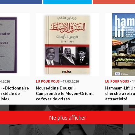
04.2026
LU POUR VOUS
- 17.03.2026
LU POUR VOUS
- 1
 - «Dictionnaire
Noureddine Dougui :
Hammam-Lif: Une
n siècle de
Comprendre le Moyen-Orient,
cherche à retr
isie»
ce foyer de crises
attractivité
Ne plus afficher