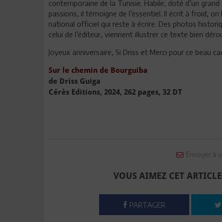
contemporaine de la Tunisie. Habile, doté d’un grand
passions, il témoigne de l’essentiel. Il écrit à froid, on
national officiel qui reste à écrire. Des photos histor
celui de l’éditeur, viennent illustrer ce texte bien dérou
Joyeux anniversaire, Si Driss et Merci pour ce beau c
Sur le chemin de Bourguiba
de Driss Guiga
Cérès Editions, 2024, 262 pages, 32 DT
Envoyer à u
VOUS AIMEZ CET ARTICLE
PARTAGER