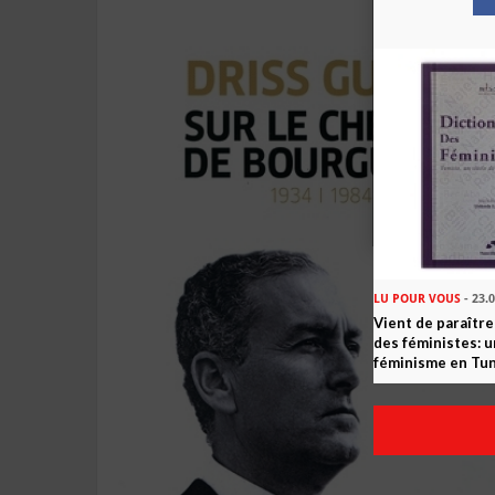
LU POUR VOUS
- 23.
Vient de paraître
des féministes: u
féminisme en Tun