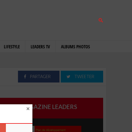
LIFESTYLE
LEADERS TV
ALBUMS PHOTOS
PARTAGER
TWEETER
MAGAZINE LEADERS