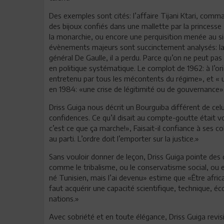
Des exemples sont cités: l’affaire Tijani Ktari, comman
des bijoux confiés dans une mallette par la princesse
la monarchie, ou encore une perquisition menée au si
évènements majeurs sont succinctement analysés: la ba
général De Gaulle, il a perdu. Parce qu’on ne peut pas 
en politique systématique. Le complot de 1962: à l’o
entretenu par tous les mécontents du régime», et « un
en 1984: «une crise de légitimité ou de gouvernance»
Driss Guiga nous décrit un Bourguiba différent de celui
confidences. Ce qu’il disait au compte-goutte était voulu
c’est ce que ça marche!», Faisait-il confiance à ses c
au parti. L’ordre doit l’emporter sur la justice.»
Sans vouloir donner de leçon, Driss Guiga pointe des 
comme le tribalisme, ou le conservatisme social, ou e
né Tunisien, mais l’ai devenu» estime que «Être afric
faut acquérir une capacité scientifique, technique, é
nations.»
Avec sobriété et en toute élégance, Driss Guiga revisi