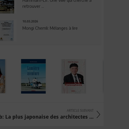
Hammam-Lif: Une ville qui cherche à
retrouver ...
10.03.2026
Mongi Chemli: Mélanges à lire
ARTICLE SUIVANT
 La plus japonaise des architectes ...