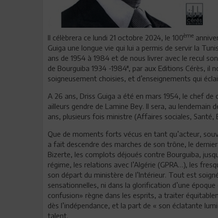
ème
Il célèbrera ce lundi 21 octobre 2024, le 100
anniver
Guiga une longue vie qui lui a permis de servir la Tun
ans de 1954 à 1984 et de nous livrer avec le recul so
de Bourguiba 1934 -1984", par aux Editions Cérès, il n
soigneusement choisies, et d’enseignements qui éclair
A 26 ans, Driss Guiga a été en mars 1954, le chef de 
ailleurs gendre de Lamine Bey. Il sera, au lendemain d
ans, plusieurs fois ministre (Affaires sociales, Santé
Que de moments forts vécus en tant qu’acteur, souvent
a fait descendre des marches de son trône, le dernier
Bizerte, les complots déjoués contre Bourguiba, jus
régime, les relations avec l’Algérie (GPRA…), les fres
son départ du ministère de l’Intérieur. Tout est soigné
sensationnelles, ni dans la glorification d’une époque
confusion» règne dans les esprits, a traiter équitabl
dès l’indépendance, et la part de « son éclatante lum
talent.