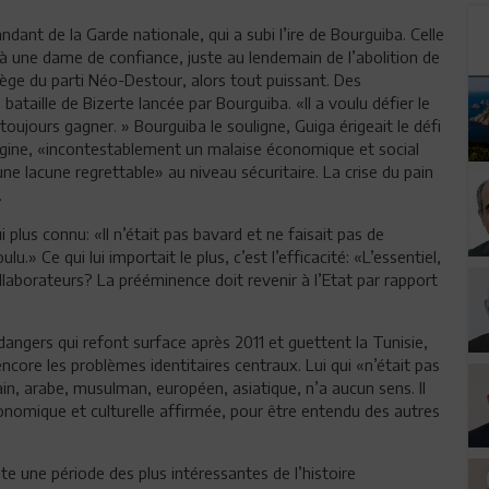
dant de la Garde nationale, qui a subi l’ire de Bourguiba. Celle
 à une dame de confiance, juste au lendemain de l’abolition de
ège du parti Néo-Destour, alors tout puissant. Des
taille de Bizerte lancée par Bourguiba. «Il a voulu défier le
toujours gagner. » Bourguiba le souligne, Guiga érigeait le défi
rigine, «incontestablement un malaise économique et social
e lacune regrettable» au niveau sécuritaire. La crise du pain
.
 plus connu: «Il n’était pas bavard et ne faisait pas de
.» Ce qui lui importait le plus, c’est l’efficacité: «L’essentiel,
ollaborateurs? La prééminence doit revenir à l’Etat par rapport
dangers qui refont surface après 2011 et guettent la Tunisie,
ncore les problèmes identitaires centraux. Lui qui «n’était pas
ain, arabe, musulman, européen, asiatique, n’a aucun sens. Il
conomique et culturelle affirmée, pour être entendu des autres
te une période des plus intéressantes de l’histoire