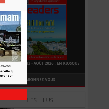
LEADERS N° 183 - AOÛT 2026 : EN KIOSQUE
4.03.2026
 ville qui
ouver son
ABONNEZ-VOUS
LES + LUS