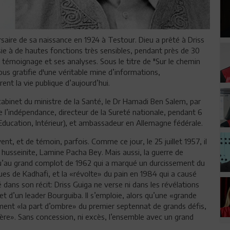
saire de sa naissance en 1924 à Testour. Dieu a prêté à Driss
isie à de hautes fonctions très sensibles, pendant près de 30
n témoignage et ses analyses. Sous le titre de "Sur le chemin
ous gratifie d'une véritable mine d’informations,
ent la vie publique d’aujourd’hui.
cabinet du ministre de la Santé, le Dr Hamadi Ben Salem, par
e l’indépendance, directeur de la Sureté nationale, pendant 6
, Education, Intérieur), et ambassadeur en Allemagne fédérale.
, et de témoin, parfois. Comme ce jour, le 25 juillet 1957, il
 husseinite, Lamine Pacha Bey. Mais aussi, la guerre de
qu’au grand complot de 1962 qui a marqué un durcissement du
ques de Kadhafi, et la «révolte» du pain en 1984 qui a causé
 dans son récit: Driss Guiga ne verse ni dans les révélations
 et d’un leader Bourguiba. Il s’emploie, alors qu’une «grande
ement «la part d’ombre» du premier septennat de grands défis,
ière». Sans concession, ni excès, l’ensemble avec un grand