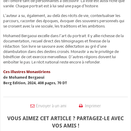
de l’ombre tant de personnalités à découvrir. La liste est aussi riche que
variée. Chaque portrait est à lui seul une page d’histoire.
L’auteur a su, également, au-delà des récits de vie, contextualiser les
parcours, raconter des époques, évoquer des souvenirs personnels qui
se croisent avec la vie sociale, les traditions et les ambitions.
Mohamed Bergaoui excelle dans l’art du portrait. Il y allie richesse de la
documentation, recueil direct des témoignages et finesse de la
rédaction. Son livre se savoure avec délectation au gré d’une
déambulation dans des destins croisés. Monastir a eu le privilège de
bénéficier de cet exercice merveilleux. D’autres régions doivent lui
emboîter le pas. Le récit national reste encore à refonder.
Ces illustres Monastiriens
de Mohamed Bergaoui
Berg Edition, 2024, 408 pages, 70 DT
Envoyer à un ami
Imprimer
VOUS AIMEZ CET ARTICLE ? PARTAGEZ-LE AVEC
VOS AMIS !