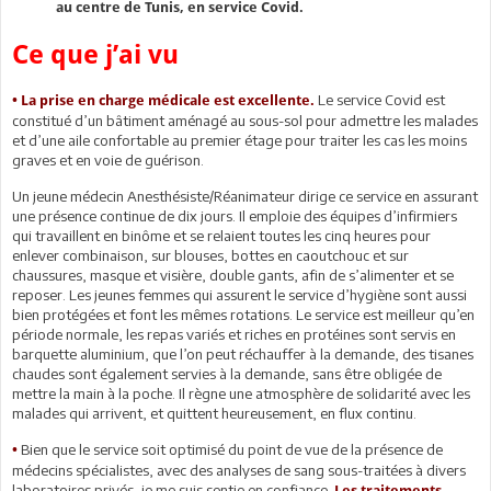
au centre de Tunis, en service Covid.
Ce que j’ai vu
Le service Covid est
• La prise en charge médicale est excellente.
constitué d’un bâtiment aménagé au sous-sol pour admettre les malades
et d’une aile confortable au premier étage pour traiter les cas les moins
graves et en voie de guérison.
Un jeune médecin Anesthésiste/Réanimateur dirige ce service en assurant
une présence continue de dix jours. Il emploie des équipes d’infirmiers
qui travaillent en binôme et se relaient toutes les cinq heures pour
enlever combinaison, sur blouses, bottes en caoutchouc et sur
chaussures, masque et visière, double gants, afin de s’alimenter et se
reposer. Les jeunes femmes qui assurent le service d’hygiène sont aussi
bien protégées et font les mêmes rotations. Le service est meilleur qu’en
période normale, les repas variés et riches en protéines sont servis en
barquette aluminium, que l’on peut réchauffer à la demande, des tisanes
chaudes sont également servies à la demande, sans être obligée de
mettre la main à la poche. Il règne une atmosphère de solidarité avec les
malades qui arrivent, et quittent heureusement, en flux continu.
Bien que le service soit optimisé du point de vue de la présence de
•
médecins spécialistes, avec des analyses de sang sous-traitées à divers
laboratoires privés, je me suis sentie en confiance.
Les traitements