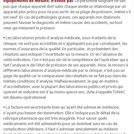
. Le personnel soignant ne sait
équipements de mesure, n’existe pas
pas que chaque appareil doit subir chaque année un étalonnage par un
appareil plus précis pour ne pas sortir de sa plage de précision, même s’il
est neuf. En cas de pathologies graves, ces appareils non étalonnés
peuvent fausser le diagnostic et même causer des accidents, surtout
ceux qui mesurent la pression.
Les laboratoires privés d’analyse médicale, sous-traitants de la
•
clinique, ne sont pas accrédités et n’appliquent pas par conséquent, les
normes d’assurance de la qualité. En particulier, ils présentent des
résultats sans indiquer l’incertitude sur la mesure. Or en l’absence de
cette indication, l’on n’est pas sûr de la compétence de l’opérateur qui a
fait l’analyse ni de l’état de précision de ses appareils. Ainsi, le recours à
différents laboratoires d’analyse médicale par la clinique, n’est pas un
gage de qualité car la comparaison des résultats ne se fait pas dans les
mêmes conditions d’analyse. Malheureusement, le gap en matière
d’accréditation, avec la plupart des laboratoires publics et privés qui
opèrent en industrie est d’au moins quinze ans, date à laquelle TUNAC
est devenu opérationnel.
La facture est exorbitante bien qu’ayant été admise en médecine,
•
n’ayant pas besoin de réanimation. Elle n’indique pas le détail de la
rubrique pharmacie qui est très exagérée. Pour savoir quels
médicaments ont été administrés pour un éventuel suivi en cas de
complication ultérieure, il faut s’adresser amicalement au médecin