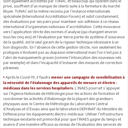
sont également accrédités par TUNAC et beaucoup qui opèrent dans le
privé, souffrent d’un manque de clients suite à la fermeture du marché
libyen. TUNAC est lui même reconnu par l’instance internationale
spécialisée (International Accréditation Forum) et subit constamment,
des évaluations par ses pairs pour maintenir son adhésion à ce réseau
international d’organismes nationaux d’accréditation. Cette mouvance
vers l’application stricte des normes d’analyse (qui changent environ
tous les cinq ans) et l’évaluation par tierce partie du système d’assurance
de la qualité, est le seul garant de la rigueur technique nécessaire à un
bon diagnostic. En l’absence de cette gestion stricte, non seulement les
pratiques n’évoluent pas au diapason international mais l’on n’est pas à
l’abri de manquements graves (comme l’intoxication des nouveaux nés
par exemple) et dans l’incapacité d’instaurer des mesures de correction
pérennes.
Après le Covid-19, il faudra
•
mener une campagne de sensibilisation à
la nécessité de l’étalonnage des appareils de mesure et électro -
L’INAES pourrait s’appuyer
médicaux dans les services hospitaliers.
sur l’Agence Nationale de Métrologie pour les actions de formation et
coordonner les activités d’étalonnage de la plupart des grandeurs
physiques avec le Centre de Métrologie du Laboratoire Central
d’Analyses et d’Essais ainsi que le laboratoire DEPHNAT du Ministère de
Défense pour les équipements électro-médicaux. Utiliser l’infrastructure
technique existante est primordial pour que l’INAES gagne du temps et
avance d’une manière efficace au niveau de l’évaluation des services de