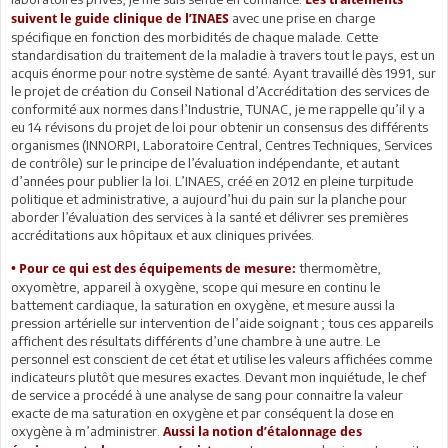
avec une prise en charge
suivent le guide clinique de l’INAES
spécifique en fonction des morbidités de chaque malade. Cette
standardisation du traitement de la maladie à travers tout le pays, est un
acquis énorme pour notre système de santé. Ayant travaillé dès 1991, sur
le projet de création du Conseil National d’Accréditation des services de
conformité aux normes dans l’Industrie, TUNAC, je me rappelle qu’il y a
eu 14 révisons du projet de loi pour obtenir un consensus des différents
organismes (INNORPI, Laboratoire Central, Centres Techniques, Services
de contrôle) sur le principe de l’évaluation indépendante, et autant
d’années pour publier la loi. L’INAES, créé en 2012 en pleine turpitude
politique et administrative, a aujourd’hui du pain sur la planche pour
aborder l’évaluation des services à la santé et délivrer ses premières
accréditations aux hôpitaux et aux cliniques privées.
thermomètre,
• Pour ce qui est des équipements de mesure:
oxyomètre, appareil à oxygène, scope qui mesure en continu le
battement cardiaque, la saturation en oxygène, et mesure aussi la
pression artérielle sur intervention de l’aide soignant ; tous ces appareils
affichent des résultats différents d’une chambre à une autre. Le
personnel est conscient de cet état et utilise les valeurs affichées comme
indicateurs plutôt que mesures exactes. Devant mon inquiétude, le chef
de service a procédé à une analyse de sang pour connaitre la valeur
exacte de ma saturation en oxygène et par conséquent la dose en
oxygène à m’administrer.
Aussi la notion d’étalonnage des