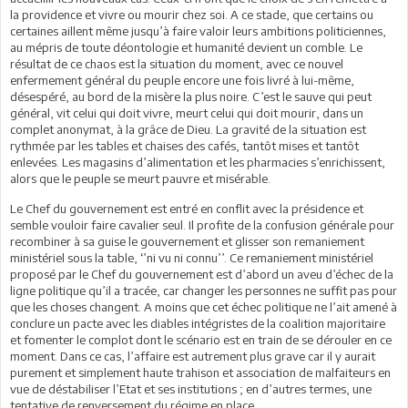
la providence et vivre ou mourir chez soi. A ce stade, que certains ou
certaines aillent même jusqu’à faire valoir leurs ambitions politiciennes,
au mépris de toute déontologie et humanité devient un comble. Le
résultat de ce chaos est la situation du moment, avec ce nouvel
enfermement général du peuple encore une fois livré à lui-même,
désespéré, au bord de la misère la plus noire. C’est le sauve qui peut
général, vit celui qui doit vivre, meurt celui qui doit mourir, dans un
complet anonymat, à la grâce de Dieu. La gravité de la situation est
rythmée par les tables et chaises des cafés, tantôt mises et tantôt
enlevées. Les magasins d’alimentation et les pharmacies s’enrichissent,
alors que le peuple se meurt pauvre et misérable.
Le Chef du gouvernement est entré en conflit avec la présidence et
semble vouloir faire cavalier seul. Il profite de la confusion générale pour
recombiner à sa guise le gouvernement et glisser son remaniement
ministériel sous la table, ‘’ni vu ni connu’’. Ce remaniement ministériel
proposé par le Chef du gouvernement est d’abord un aveu d’échec de la
ligne politique qu’il a tracée, car changer les personnes ne suffit pas pour
que les choses changent. A moins que cet échec politique ne l’ait amené à
conclure un pacte avec les diables intégristes de la coalition majoritaire
et fomenter le complot dont le scénario est en train de se dérouler en ce
moment. Dans ce cas, l’affaire est autrement plus grave car il y aurait
purement et simplement haute trahison et association de malfaiteurs en
vue de déstabiliser l’Etat et ses institutions ; en d’autres termes, une
tentative de renversement du régime en place.