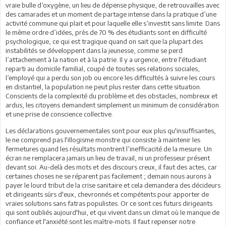
vraie bulle d’oxygène, un lieu de dépense physique, de retrouvailles avec
des camarades et un moment de partage intense dans la pratique d’une
activité commune qui plait et pour laquelle elle s’investit sans limite. Dans
le même ordre d’idées, près de 70 % des étudiants sont en difficulté
psychologique, ce qui est tragique quand on sait que la plupart des
instabilités se développent dans la jeunesse, comme se perd
l’attachement à la nation et à la patrie. Il y a urgence, entre l'étudiant
reparti au domicile familial, coupé de toutes ses relations sociales,
l’employé qui a perdu son job ou encore les difficultés à suivre les cours
en distantiel, la population ne peut plus rester dans cette situation.
Conscients de la complexité du problème et des obstacles, nombreux et
ardus, les citoyens demandent simplement un minimum de considération
et une prise de conscience collective.
Les déclarations gouvernementales sont pour eux plus qu'insuffisantes,
le ne comprend pas l'illogisme monstre qui consiste à maintenir les
fermetures quand les résultats montrent l’inefficacité de la mesure. Un
écran ne remplacera jamais un lieu de travail, ni un professeur présent
devant soi. Au-delà des mots et des discours creux, il faut des actes, car
certaines choses ne se réparent pas facilement ; demain nous aurons à
payer le lourd tribut de la crise sanitaire et cela demandera des décideurs
et dirigeants sûrs d'eux, chevronnés et compétents pour apporter de
vraies solutions sans fatras populistes. Or ce sont ces futurs dirigeants
qui sont oubliés aujourd'hui, et qui vivent dans un climat où le manque de
confiance et l'anxiété sont les maître-mots. Il faut repenser notre