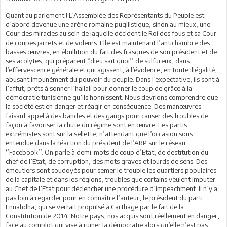
Quant au parlement ! L’Assemblée des Représentants du Peuple est
d’abord devenue une arène romaine pugilistique, sinon au mieux, une
Cour des miracles au sein de laquelle décident le Roi des fous et sa Cour
de coupes jarrets et de voleurs. Elle est maintenant l’antichambre des
basses œuvres, en ébullition du fait des frasques de son président et de
ses acolytes, qui préparent ‘’dieu sait quoi’’ de sulfureux, dans
l’effervescence générale et qui agissent, à l’évidence, en toute illégalité,
abusant impunément du pouvoir du peuple. Dans l’expectative, ils sont à
l’affut, prêts à sonner l’hallali pour donner le coup de grâce à la
démocratie tunisienne qu’ils honnissent. Nous devrions comprendre que
la société est en danger et réagir en conséquence. Des manœuvres
faisant appel à des bandes et des gangs pour causer des troubles de
façon à favoriser la chute du régime sont en œuvre. Les partis
extrémistes sont sur la sellette, n’attendant que l’occasion sous
entendue dans la réaction du président de l’ARP sur le réseau
‘’Facebook’’. On parle à demi-mots de coup d’Etat, de destitution du
chef de l’Etat, de corruption, des mots graves et lourds de sens. Des
émeutiers sont soudoyés pour semer le trouble les quartiers populaires
de la capitale et dans les régions, troubles que certains veulent imputer
au Chef de l’Etat pour déclencher une procédure d’impeachment. Il n’y a
pas loin à regarder pour en connaître l’auteur, le président du parti
Ennahdha, qui se verrait propulsé à Carthage par le fait de la
Constitution de 2014. Notre pays, nos acquis sont réellement en danger,
face au complot qui vise à ruiner la démocratie alors qu’elle n’est pas