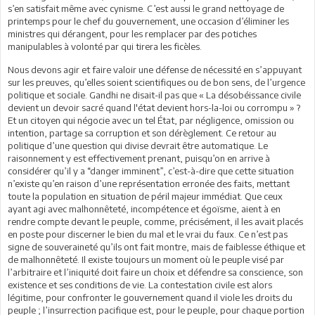
s’en satisfait même avec cynisme. C’est aussi le grand nettoyage de
printemps pour le chef du gouvernement, une occasion d’éliminer les
ministres qui dérangent, pour les remplacer par des potiches
manipulables à volonté par qui tirera les ficèles.
Nous devons agir et faire valoir une défense de nécessité en s’appuyant
sur les preuves, qu’elles soient scientifiques ou de bon sens, de l’urgence
politique et sociale. Gandhi ne disait-il pas que « La désobéissance civile
devient un devoir sacré quand l'état devient hors-la-loi ou corrompu » ?
Et un citoyen qui négocie avec un tel État, par négligence, omission ou
intention, partage sa corruption et son dérèglement. Ce retour au
politique d’une question qui divise devrait être automatique. Le
raisonnement y est effectivement prenant, puisqu’on en arrive à
considérer qu’il y a “danger imminent”, c’est-à-dire que cette situation
n’existe qu’en raison d’une représentation erronée des faits, mettant
toute la population en situation de péril majeur immédiat. Que ceux
ayant agi avec malhonnêteté, incompétence et égoïsme, aient à en
rendre compte devant le peuple, comme, précisément, il les avait placés
en poste pour discerner le bien du mal et le vrai du faux. Ce n’est pas
signe de souveraineté qu’ils ont fait montre, mais de faiblesse éthique et
de malhonnêteté. Il existe toujours un moment où le peuple visé par
l’arbitraire et l’iniquité doit faire un choix et défendre sa conscience, son
existence et ses conditions de vie. La contestation civile est alors
légitime, pour confronter le gouvernement quand il viole les droits du
peuple ; l’insurrection pacifique est, pour le peuple, pour chaque portion