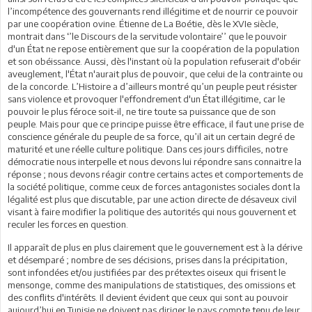
l’incompétence des gouvernants rend illégitime et de nourrir ce pouvoir
par une coopération ovine. Étienne de La Boétie, dès le XVIe siècle,
montrait dans ‘’le Discours de la servitude volontaire’’ que le pouvoir
d'un État ne repose entièrement que sur la coopération de la population
et son obéissance. Aussi, dès l'instant où la population refuserait d'obéir
aveuglement, l'État n'aurait plus de pouvoir, que celui de la contrainte ou
de la concorde. L’Histoire a d’ailleurs montré qu’un peuple peut résister
sans violence et provoquer l'effondrement d'un État illégitime, car le
pouvoir le plus féroce soit-il, ne tire toute sa puissance que de son
peuple. Mais pour que ce principe puisse être efficace, il faut une prise de
conscience générale du peuple de sa force, qu’il ait un certain degré de
maturité et une réelle culture politique. Dans ces jours difficiles, notre
démocratie nous interpelle et nous devons lui répondre sans connaitre la
réponse ; nous devons réagir contre certains actes et comportements de
la société politique, comme ceux de forces antagonistes sociales dont la
légalité est plus que discutable, par une action directe de désaveux civil
visant à faire modifier la politique des autorités qui nous gouvernent et
reculer les forces en question.
Il apparaît de plus en plus clairement que le gouvernement est à la dérive
et désemparé ; nombre de ses décisions, prises dans la précipitation,
sont infondées et/ou justifiées par des prétextes oiseux qui frisent le
mensonge, comme des manipulations de statistiques, des omissions et
des conflits d'intérêts. Il devient évident que ceux qui sont au pouvoir
aujourd’hui en Tunisie ne doivent pas diriger le pays compte tenu de leur