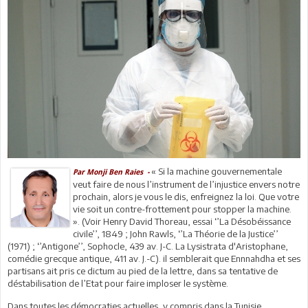
« Si la machine gouvernementale
Par Monji Ben Raies -
veut faire de nous l’instrument de l’injustice envers notre
prochain, alors je vous le dis, enfreignez la loi. Que votre
vie soit un contre-frottement pour stopper la machine.
». (Voir Henry David Thoreau, essai ‘’La Désobéissance
civile’’, 1849 ; John Rawls, ‘’La Théorie de la Justice’’
(1971) ; ‘’Antigone’’, Sophocle, 439 av. J-C. La Lysistrata d'Aristophane,
comédie grecque antique, 411 av. J.-C). il semblerait que Ennnahdha et ses
partisans ait pris ce dictum au pied de la lettre, dans sa tentative de
déstabilisation de l’Etat pour faire imploser le système.
Dans toutes les démocraties actuelles, y compris dans la Tunisie