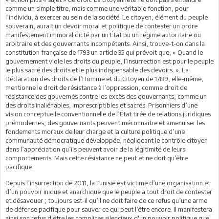
comme un simple titre, mais comme une véritable fonction, pour
l’individu, à exercer au sein de la société. Le citoyen, élément du peuple
souverain, aurait un devoir moral et politique de contester un ordre
manifestement immoral dicté par un État ou un régime autoritaire ou
arbitraire et des gouvernants incompétents. Ainsi, trouve-t-on dans la
constitution française de 1793 un article 35 qui prévoit que, « Quand le
gouvernement viole les droits du peuple, l’insurrection est pour le peuple
le plus sacré des droits et le plus indispensable des devoirs. ». La
Déclaration des droits de l’Homme et du Citoyen de 1789, elle-même,
mentionne le droit de résistance à l’oppression, comme droit de
résistance des gouvernés contre les excès des gouvernants, comme un
des droits inaliénables, imprescriptibles et sacrés. Prisonniers d’une
vision conceptuelle conventionnelle de l’État tirée de relations juridiques
prémodernes, des gouvernants peuvent méconnaitre et amenuiser les
fondements moraux de leur charge et la culture politique d’une
communauté démocratique développée, négligeant le contrôle citoyen
dans l’appréciation qu’ils peuvent avoir de la légitimité de leurs
comportements. Mais cette résistance ne peut et ne doit qu’être
pacifique.
Depuis l’insurrection de 2011, la Tunisie est victime d’une organisation et
d’un pouvoir inique et anarchique que le peuple a tout droit de contester
et désavouer ; toujours est-il qu’il ne doit faire de ce refus qu’une arme
de défense pacifique pour sauver ce qui peut l’être encore. Il manifestera
ainsi son refus d'être les complices silencieux d'un pouvoir politique que