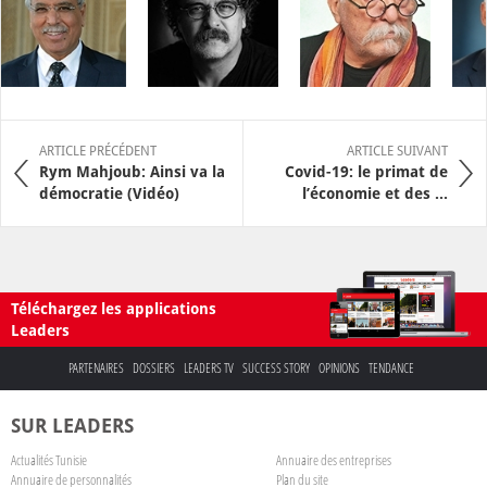
ARTICLE PRÉCÉDENT
ARTICLE SUIVANT
Rym Mahjoub: Ainsi va la
Covid-19: le primat de
démocratie (Vidéo)
l’économie et des ...
Téléchargez les applications
Leaders
PARTENAIRES
DOSSIERS
LEADERS TV
SUCCESS STORY
OPINIONS
TENDANCE
SUR LEADERS
Actualités Tunisie
Annuaire des entreprises
Annuaire de personnalités
Plan du site