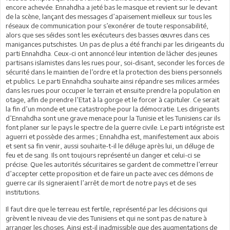
encore achevée. Ennahdha a jeté bas le masque et revient sur le devant
de la scène, lançant des messages d’apaisement mielleux sur tous les
réseaux de communication pour s’exonérer de toute responsabilité,
alors que ses séides sont les exécuteurs des basses œuvres dans ces
manigances putschistes. Un pas de plus a été franchi par les dirigeants du
parti Ennahdha. Ceux-ci ont annoncé leur intention de lâcher des jeunes
partisans islamistes dans les rues pour, soi-disant, seconder les forces de
sécurité dans le maintien de l’ordre et la protection des biens personnels
et publics. Le parti Ennahdha souhaite ainsi répandre ses milices armées
dans les rues pour occuper le terrain et ensuite prendre la population en
otage, afin de prendre l’Etat à la gorge et le forcer à capituler. Ce serait
la fin d’un monde et une catastrophe pour la démocratie. Les dirigeants
d’Ennahdha sont une grave menace pour la Tunisie et les Tunisiens car ils
font planer sur le pays le spectre de la guerre civile. Le parti intégriste est
aguerri et possède des armes ; Ennahdha est, manifestement aux abois
et sent sa fin venir, aussi souhaite-t-il le déluge après lui, un déluge de
feu et de sang. Ils ont toujours représenté un danger et celui-ci se
précise. Que les autorités sécuritaires se gardent de commettre l’erreur
d’accepter cette proposition et de faire un pacte avec ces démons de
guerre car ils signeraient l’arrêt de mort de notre pays et de ses
institutions.
Il faut dire que le terreau est fertile, représenté par les décisions qui
grèvent le niveau de vie des Tunisiens et qui ne sont pas de nature à
arranger les choses. Ainsi est-il inadmissible que des augmentations de