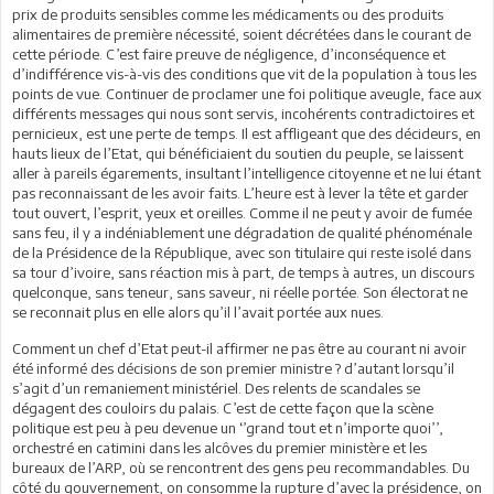
prix de produits sensibles comme les médicaments ou des produits
alimentaires de première nécessité, soient décrétées dans le courant de
cette période. C’est faire preuve de négligence, d’inconséquence et
d’indifférence vis-à-vis des conditions que vit de la population à tous les
points de vue. Continuer de proclamer une foi politique aveugle, face aux
différents messages qui nous sont servis, incohérents contradictoires et
pernicieux, est une perte de temps. Il est affligeant que des décideurs, en
hauts lieux de l’Etat, qui bénéficiaient du soutien du peuple, se laissent
aller à pareils égarements, insultant l’intelligence citoyenne et ne lui étant
pas reconnaissant de les avoir faits. L’heure est à lever la tête et garder
tout ouvert, l’esprit, yeux et oreilles. Comme il ne peut y avoir de fumée
sans feu, il y a indéniablement une dégradation de qualité phénoménale
de la Présidence de la République, avec son titulaire qui reste isolé dans
sa tour d’ivoire, sans réaction mis à part, de temps à autres, un discours
quelconque, sans teneur, sans saveur, ni réelle portée. Son électorat ne
se reconnait plus en elle alors qu’il l’avait portée aux nues.
Comment un chef d’Etat peut-il affirmer ne pas être au courant ni avoir
été informé des décisions de son premier ministre ? d’autant lorsqu’il
s’agit d’un remaniement ministériel. Des relents de scandales se
dégagent des couloirs du palais. C’est de cette façon que la scène
politique est peu à peu devenue un ‘’grand tout et n’importe quoi’’,
orchestré en catimini dans les alcôves du premier ministère et les
bureaux de l’ARP, où se rencontrent des gens peu recommandables. Du
côté du gouvernement, on consomme la rupture d’avec la présidence, on