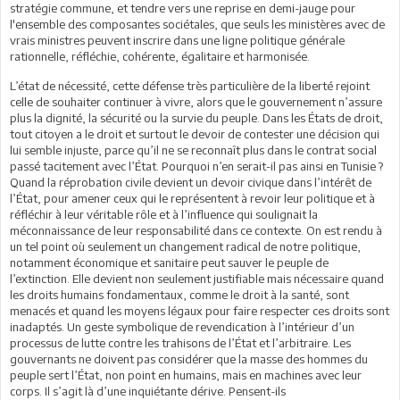
stratégie commune, et tendre vers une reprise en demi-jauge pour
l'ensemble des composantes sociétales, que seuls les ministères avec de
vrais ministres peuvent inscrire dans une ligne politique générale
rationnelle, réfléchie, cohérente, égalitaire et harmonisée.
L’état de nécessité, cette défense très particulière de la liberté rejoint
celle de souhaiter continuer à vivre, alors que le gouvernement n’assure
plus la dignité, la sécurité ou la survie du peuple. Dans les États de droit,
tout citoyen a le droit et surtout le devoir de contester une décision qui
lui semble injuste, parce qu’il ne se reconnaît plus dans le contrat social
passé tacitement avec l’État. Pourquoi n’en serait-il pas ainsi en Tunisie ?
Quand la réprobation civile devient un devoir civique dans l’intérêt de
l’État, pour amener ceux qui le représentent à revoir leur politique et à
réfléchir à leur véritable rôle et à l’influence qui soulignait la
méconnaissance de leur responsabilité dans ce contexte. On est rendu à
un tel point où seulement un changement radical de notre politique,
notamment économique et sanitaire peut sauver le peuple de
l’extinction. Elle devient non seulement justifiable mais nécessaire quand
les droits humains fondamentaux, comme le droit à la santé, sont
menacés et quand les moyens légaux pour faire respecter ces droits sont
inadaptés. Un geste symbolique de revendication à l’intérieur d’un
processus de lutte contre les trahisons de l’État et l’arbitraire. Les
gouvernants ne doivent pas considérer que la masse des hommes du
peuple sert l’État, non point en humains, mais en machines avec leur
corps. Il s’agit là d’une inquiétante dérive. Pensent-ils