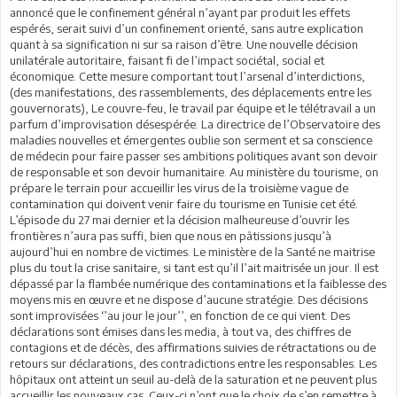
annoncé que le confinement général n’ayant par produit les effets
espérés, serait suivi d’un confinement orienté, sans autre explication
quant à sa signification ni sur sa raison d’être. Une nouvelle décision
unilatérale autoritaire, faisant fi de l’impact sociétal, social et
économique. Cette mesure comportant tout l’arsenal d’interdictions,
(des manifestations, des rassemblements, des déplacements entre les
gouvernorats), Le couvre-feu, le travail par équipe et le télétravail a un
parfum d’improvisation désespérée. La directrice de l’Observatoire des
maladies nouvelles et émergentes oublie son serment et sa conscience
de médecin pour faire passer ses ambitions politiques avant son devoir
de responsable et son devoir humanitaire. Au ministère du tourisme, on
prépare le terrain pour accueillir les virus de la troisième vague de
contamination qui doivent venir faire du tourisme en Tunisie cet été.
L’épisode du 27 mai dernier et la décision malheureuse d’ouvrir les
frontières n’aura pas suffi, bien que nous en pâtissions jusqu’à
aujourd’hui en nombre de victimes. Le ministère de la Santé ne maitrise
plus du tout la crise sanitaire, si tant est qu’il l’ait maitrisée un jour. Il est
dépassé par la flambée numérique des contaminations et la faiblesse des
moyens mis en œuvre et ne dispose d’aucune stratégie. Des décisions
sont improvisées ‘’au jour le jour’’, en fonction de ce qui vient. Des
déclarations sont émises dans les media, à tout va, des chiffres de
contagions et de décès, des affirmations suivies de rétractations ou de
retours sur déclarations, des contradictions entre les responsables. Les
hôpitaux ont atteint un seuil au-delà de la saturation et ne peuvent plus
accueillir les nouveaux cas. Ceux-ci n’ont que le choix de s’en remettre à