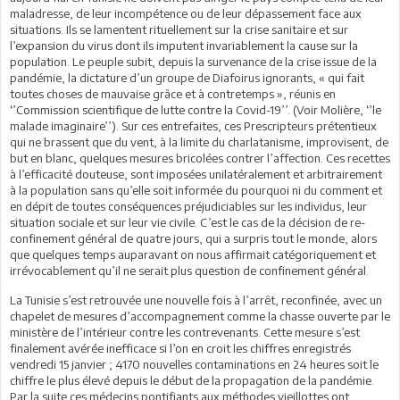
maladresse, de leur incompétence ou de leur dépassement face aux
situations. Ils se lamentent rituellement sur la crise sanitaire et sur
l’expansion du virus dont ils imputent invariablement la cause sur la
population. Le peuple subit, depuis la survenance de la crise issue de la
pandémie, la dictature d’un groupe de Diafoirus ignorants, « qui fait
toutes choses de mauvaise grâce et à contretemps », réunis en
‘’Commission scientifique de lutte contre la Covid-19’’. (Voir Molière, ‘’le
malade imaginaire’’). Sur ces entrefaites, ces Prescripteurs prétentieux
qui ne brassent que du vent, à la limite du charlatanisme, improvisent, de
but en blanc, quelques mesures bricolées contrer l’affection. Ces recettes
à l’efficacité douteuse, sont imposées unilatéralement et arbitrairement
à la population sans qu’elle soit informée du pourquoi ni du comment et
en dépit de toutes conséquences préjudiciables sur les individus, leur
situation sociale et sur leur vie civile. C’est le cas de la décision de re-
confinement général de quatre jours, qui a surpris tout le monde, alors
que quelques temps auparavant on nous affirmait catégoriquement et
irrévocablement qu’il ne serait plus question de confinement général.
La Tunisie s’est retrouvée une nouvelle fois à l’arrêt, reconfinée, avec un
chapelet de mesures d’accompagnement comme la chasse ouverte par le
ministère de l’intérieur contre les contrevenants. Cette mesure s’est
finalement avérée inefficace si l’on en croit les chiffres enregistrés
vendredi 15 janvier ; 4170 nouvelles contaminations en 24 heures soit le
chiffre le plus élevé depuis le début de la propagation de la pandémie.
Par la suite ces médecins pontifiants aux méthodes vieillottes ont