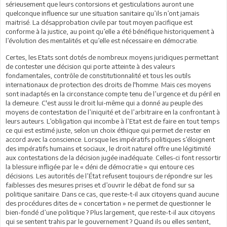
sérieusement que leurs contorsions et gesticulations auront une
quelconque influence sur une situation sanitaire qu’ils n’ont jamais
maitrisé. La désapprobation civile par tout moyen pacifique est
conforme à la justice, au point qu’elle a été bénéfique historiquement à
l’évolution des mentalités et qu’elle est nécessaire en démocratie.
Certes, les Etats sont dotés de nombreux moyens juridiques permettant
de contester une décision qui porte atteinte à des valeurs
fondamentales, contrôle de constitutionnalité et tous les outils
internationaux de protection des droits de l'homme. Mais ces moyens
sont inadaptés en la circonstance compte tenu de l’urgence et du péril en
la demeure. C'est aussi le droit lui-même qui a donné au peuple des
moyens de contestation de l’iniquité et de l’arbitraire en la confrontant à
leurs auteurs. L’obligation qui incombe à l’Etat est de faire en tout temps
ce qui est estimé juste, selon un choix éthique qui permet de rester en
accord avec la conscience. Lorsque les impératifs politiques s’éloignent
des impératifs humains et sociaux, le droit naturel offre une légitimité
aux contestations de la décision jugée inadéquate. Celles-ci font ressortir
la blessure infligée par le « déni de démocratie » qui entoure ces
décisions. Les autorités de l’État refusent toujours de répondre sur les
faiblesses des mesures prises et d’ouvrir le débat de fond sur sa
politique sanitaire. Dans ce cas, que reste-t-il aux citoyens quand aucune
des procédures dites de « concertation » ne permet de questionner le
bien-fondé d’une politique ? Plus largement, que reste-t-il aux citoyens
qui se sentent trahis par le gouvernement ? Quand ils ou elles sentent,