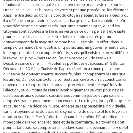
d’aujourd’hui, la voix singulière du citoyen ne se manifeste que par les
Urnes, en un lieu, les bureaux de vote et par une procédure, les élections.
Aussi, entre deux scrutins, la voix du citoyen s’éteint et laisse à ceux à qui
il a délégué son pouvoir souverain, la charge des affaires publiques. Or la
vraie démocratie ne peut se résumer simplement à voter, quand les
citoyens sont appelés à le faire, en vertu de ce qu’ils pensent être juste,
pour ensuite laisser la justice être définie et administrée par un
gouvernement de la majorité comme bon lui semble. En effet, dans le
temps d’un mandat, en quatre, cinq ou six ans, un gouvernement a tout
le temps de faire beaucoup de dégâts, sans qu’il existe de possibilité de
le révoquer. (Voir Albert Ogien, (Avant-propos du dossier « La
Désobéissance civile », in Problèmes politiques et Sociaux, n° 989, La
Découverte, 2011.). la Tunisie de l’après rébellion a connu plus d’une
quinzaine de gouvernements successifs, plus incompétents les uns que
les autres. Dans ce contexte, la contestation civile pourrait constituer un
moyen de se réapproprier le pouvoir précédemment délégué lors de
l’élection, ou du moins de retirer symboliquement sa voix pour ne pas
être associé aux décisions considérées comme injustes et qui seraient
adoptées par le gouvernement en exercice. Le citoyen, lorsqu’il supporte
et cautionne une décision injuste, engage sa responsabilité individuelle,
car la citoyenneté ne doit pas être synonyme de docilité et le citoyen un
mouton que l’on mène à l’abattoir. Quand bien même l’État détient le
monopole de la violence légitime et de la contrainte, le citoyen ne doit,
pour autant pas, se comporter en esclave soumis, devenant ainsi « objet
» et non plus « sujet » de droit. La citoyenneté ne doit pas s’entendre