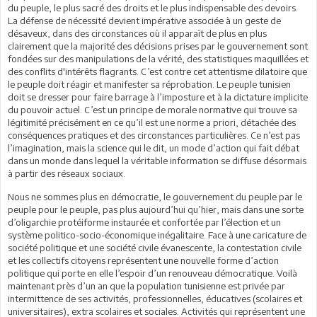
du peuple, le plus sacré des droits et le plus indispensable des devoirs.
La défense de nécessité devient impérative associée à un geste de
désaveux, dans des circonstances où il apparaît de plus en plus
clairement que la majorité des décisions prises par le gouvernement sont
fondées sur des manipulations de la vérité, des statistiques maquillées et
des conflits d'intérêts flagrants. C’est contre cet attentisme dilatoire que
le peuple doit réagir et manifester sa réprobation. Le peuple tunisien
doit se dresser pour faire barrage à l’imposture et à la dictature implicite
du pouvoir actuel. C’est un principe de morale normative qui trouve sa
légitimité précisément en ce qu’il est une norme a priori, détachée des
conséquences pratiques et des circonstances particulières. Ce n’est pas
l’imagination, mais la science qui le dit, un mode d’action qui fait débat
dans un monde dans lequel la véritable information se diffuse désormais
à partir des réseaux sociaux.
Nous ne sommes plus en démocratie, le gouvernement du peuple par le
peuple pour le peuple, pas plus aujourd’hui qu’hier, mais dans une sorte
d’oligarchie protéiforme instaurée et confortée par l’élection et un
système politico-socio-économique inégalitaire. Face à une caricature de
société politique et une société civile évanescente, la contestation civile
et les collectifs citoyens représentent une nouvelle forme d’action
politique qui porte en elle l’espoir d’un renouveau démocratique. Voilà
maintenant près d’un an que la population tunisienne est privée par
intermittence de ses activités, professionnelles, éducatives (scolaires et
universitaires), extra scolaires et sociales. Activités qui représentent une