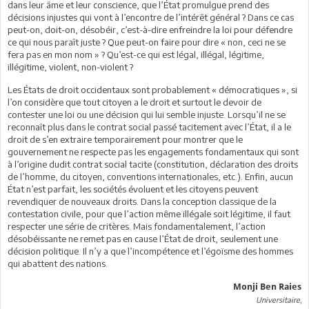
dans leur âme et leur conscience, que l’État promulgue prend des
décisions injustes qui vont à l’encontre de l’intérêt général ? Dans ce cas
peut-on, doit-on, désobéir, c’est-à-dire enfreindre la loi pour défendre
ce qui nous paraît juste ? Que peut-on faire pour dire « non, ceci ne se
fera pas en mon nom » ? Qu’est-ce qui est légal, illégal, légitime,
illégitime, violent, non-violent ?
Les États de droit occidentaux sont probablement « démocratiques », si
l’on considère que tout citoyen a le droit et surtout le devoir de
contester une loi ou une décision qui lui semble injuste. Lorsqu’il ne se
reconnaît plus dans le contrat social passé tacitement avec l’État, il a le
droit de s’en extraire temporairement pour montrer que le
gouvernement ne respecte pas les engagements fondamentaux qui sont
à l’origine dudit contrat social tacite (constitution, déclaration des droits
de l’homme, du citoyen, conventions internationales, etc.). Enfin, aucun
État n’est parfait, les sociétés évoluent et les citoyens peuvent
revendiquer de nouveaux droits. Dans la conception classique de la
contestation civile, pour que l’action même illégale soit légitime, il faut
respecter une série de critères. Mais fondamentalement, l’action
désobéissante ne remet pas en cause l’État de droit, seulement une
décision politique. Il n’y a que l’incompétence et l’égoïsme des hommes
qui abattent des nations.
Monji Ben Raies
Universitaire,