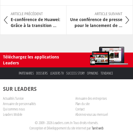
ARTICLE PRÉCÉDENT
ARTICLE SUIVANT
E-conférence de Huawei:
Une conférence de presse
Grâce à la transition ...
pour le lancement de ...
Téléchargez les applications
Leaders
PARTENAIRES
DOSSIERS
LEADERS TV
SUCCESS STORY
OPINIONS
TENDANCE
SUR LEADERS
Actualités Tunisie
Annuaire des entreprises
Annuaire de personnalités
Plan du site
Qui sommes nous
Contact
Leaders Mobile
Abonnez-vous au mensuel
© 2009 - 2026 Leaders.com.tn Tous droits réservés.
Conception et Développement du site internet par
Tanit web