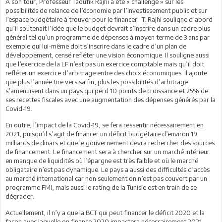
A son tour, Professeur Taoufik Rajhi a été « challengé » sur les
possibilités de relance de l’économie par l’investissement public et sur
l’espace budgétaire à trouver pour le financer. T. Rajhi souligne d’abord
qu’il soutenait l’idée que le budget devrait s’inscrire dans un cadre plus
général tel qu’un programme de dépenses à moyen terme de 3 ans par
exemple qui lui-même doit s’inscrire dans le cadre d’un plan de
développement, censé refléter une vision économique. Il souligne aussi
que l’exercice de la LF n’est pas un exercice comptable mais qu’il doit
refléter un exercice d’arbitrage entre des choix économiques. Il ajoute
que plus l’année tire vers sa fin, plus les possibilités d’arbitrage
s’amenuisent dans un pays qui perd 10 points de croissance et 25% de
ses recettes fiscales avec une augmentation des dépenses générés par la
Covid-19.
En outre, l’impact de la Covid-19, se fera ressentir nécessairement en
2021, puisqu’il s’agit de financer un déficit budgétaire d’environ 19
milliards de dinars et que le gouvernement devra rechercher des sources
de financement. Le financement sera à chercher sur un marché intérieur
en manque de liquidités où l’épargne est très faible et où le marché
obligataire n’est pas dynamique. Le pays a aussi des difficultés d’accès
au marché international car non seulement on n’est pas couvert par un
programme FMI, mais aussi le rating de la Tunisie est en train de se
dégrader.
Actuellement, il n’y a que la BCT qui peut financer le déficit 2020 et la
façon avec laquelle on finance 2020 impactera nécessairement 2021,