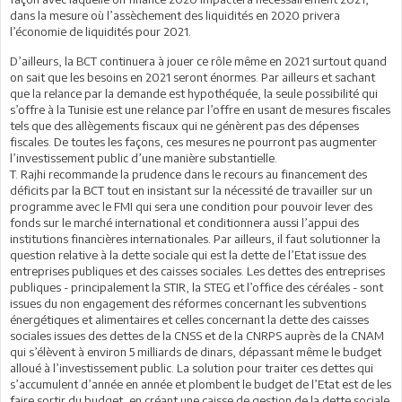
dans la mesure où l’assèchement des liquidités en 2020 privera
l’économie de liquidités pour 2021.
D’ailleurs, la BCT continuera à jouer ce rôle même en 2021 surtout quand
on sait que les besoins en 2021 seront énormes. Par ailleurs et sachant
que la relance par la demande est hypothéquée, la seule possibilité qui
s’offre à la Tunisie est une relance par l’offre en usant de mesures fiscales
tels que des allègements fiscaux qui ne génèrent pas des dépenses
fiscales. De toutes les façons, ces mesures ne pourront pas augmenter
l’investissement public d’une manière substantielle.
T. Rajhi recommande la prudence dans le recours au financement des
déficits par la BCT tout en insistant sur la nécessité de travailler sur un
programme avec le FMI qui sera une condition pour pouvoir lever des
fonds sur le marché international et conditionnera aussi l’appui des
institutions financières internationales. Par ailleurs, il faut solutionner la
question relative à la dette sociale qui est la dette de l’Etat issue des
entreprises publiques et des caisses sociales. Les dettes des entreprises
publiques - principalement la STIR, la STEG et l’office des céréales - sont
issues du non engagement des réformes concernant les subventions
énergétiques et alimentaires et celles concernant la dette des caisses
sociales issues des dettes de la CNSS et de la CNRPS auprès de la CNAM
qui s’élèvent à environ 5 milliards de dinars, dépassant même le budget
alloué à l’investissement public. La solution pour traiter ces dettes qui
s’accumulent d’année en année et plombent le budget de l’Etat est de les
faire sortir du budget, en créant une caisse de gestion de la dette sociale.