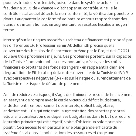
pour les fraudeurs potentiels, puisque dans le système actuel, un
fraudeur a 99% de « chance » d’échapper au contrôle. Ainsi, si le
contrôle fiscal actuel détecte la non-conformité, la vérification ponctuelle
devrait augmenter la conformité volontaire et nous rapprocherait des
standards internationaux en augmentant les recettes fiscales à moyen
terme.
Interrogé sur les risques associés au schéma de financement proposé par
les différentes LF, Professeur Samir Abdelhafidh précise que la
couverture des besoins de financement prévue par le Projet de LF 2021
soulève trois problèmes majeurs. Ces problèmes portent, sur la capacité
de la Tunisie à pouvoir mobiliser les montants prévus, sur les coûts
financiers exorbitants des fonds étrangers - en rappelant la dernière
dégradation de Fitch rating de la note souveraine de la Tunisie de B à B
avec perspectives négatives (B-) - et sur le risque du surendettement de
la Tunisie et le risque de défaut de paiement.
Afin de réduire ces risques, il s’agit de diminuer le besoin de financement
en essayant de rompre avec le cercle vicieux du déficit budgétaire,
endettement, remboursement des intérêts, déficit budgétaire,
endettement…. Ce qui exigerait l’augmentation des recettes propres
et/ou la rationalisation des dépenses budgétaires dans le but de réduire
le surplus primaire qui est négatif, voire d’obtenir un solde primaire
positif. Ceci nécessite en particulier une plus grande efficacité du
système fiscal dans la mobilisation des ressources et exige une