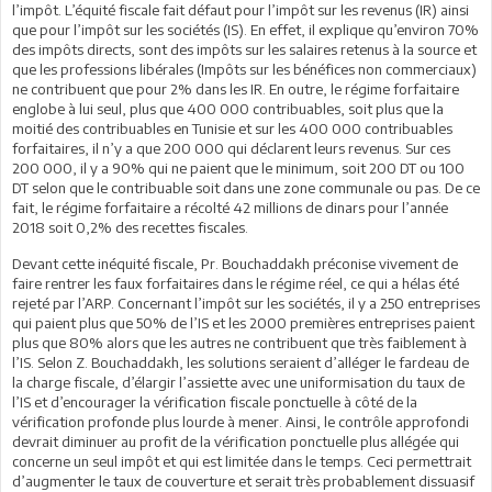
l’impôt. L’équité fiscale fait défaut pour l’impôt sur les revenus (IR) ainsi
que pour l’impôt sur les sociétés (IS). En effet, il explique qu’environ 70%
des impôts directs, sont des impôts sur les salaires retenus à la source et
que les professions libérales (Impôts sur les bénéfices non commerciaux)
ne contribuent que pour 2% dans les IR. En outre, le régime forfaitaire
englobe à lui seul, plus que 400 000 contribuables, soit plus que la
moitié des contribuables en Tunisie et sur les 400 000 contribuables
forfaitaires, il n’y a que 200 000 qui déclarent leurs revenus. Sur ces
200 000, il y a 90% qui ne paient que le minimum, soit 200 DT ou 100
DT selon que le contribuable soit dans une zone communale ou pas. De ce
fait, le régime forfaitaire a récolté 42 millions de dinars pour l’année
2018 soit 0,2% des recettes fiscales.
Devant cette inéquité fiscale, Pr. Bouchaddakh préconise vivement de
faire rentrer les faux forfaitaires dans le régime réel, ce qui a hélas été
rejeté par l’ARP. Concernant l’impôt sur les sociétés, il y a 250 entreprises
qui paient plus que 50% de l’IS et les 2000 premières entreprises paient
plus que 80% alors que les autres ne contribuent que très faiblement à
l’IS. Selon Z. Bouchaddakh, les solutions seraient d’alléger le fardeau de
la charge fiscale, d’élargir l’assiette avec une uniformisation du taux de
l’IS et d’encourager la vérification fiscale ponctuelle à côté de la
vérification profonde plus lourde à mener. Ainsi, le contrôle approfondi
devrait diminuer au profit de la vérification ponctuelle plus allégée qui
concerne un seul impôt et qui est limitée dans le temps. Ceci permettrait
d’augmenter le taux de couverture et serait très probablement dissuasif