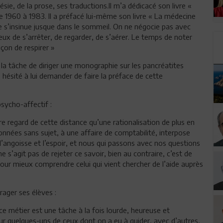
ie, de la prose, ses traductions.Il m’a dédicacé son livre «
de 1960 à 1983. Il a préfacé lui-même son livre « La médecine
e s’insinue jusque dans le sommeil. On ne négocie pas avec
ieux de s’arrêter, de regarder, de s’aérer. Le temps de noter
çon de respirer »
 la tâche de diriger une monographie sur les pancréatites
s hésité à lui demander de faire la préface de cette
sycho-affectif :
re regard de cette distance qu’une rationalisation de plus en
nnées sans sujet, à une affaire de comptabilité, interpose
re l’angoisse et l’espoir, et nous qui passons avec nos questions
e s’agit pas de rejeter ce savoir, bien au contraire, c’est de
our mieux comprendre celui qui vient chercher de l’aide auprès
urager ses élèves :
ce métier est une tâche à la fois lourde, heureuse et
jour quelques-uns de ceux dont on a eu à guider, avec d’autres,