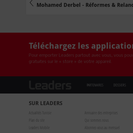
Mohamed Derbel - Réformes & Relance
Téléchargez les applicati
Pour emporter Leaders partout avec vous, vous pouv
gratuites sur le « store » de votre appareil.
PARTENAIRES
DOSSIERS
SUR LEADERS
Actualités Tunisie
Annuaire des entreprises
Plan du site
Qui sommes nous
Leaders Mobile
Abonnez-vous au mensuel