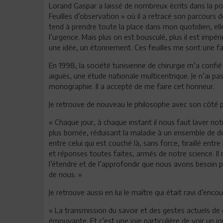
Lorand Gaspar a laissé de nombreux écrits dans la poés
Feuilles d’observation » où il a retracé son parcours 
tend à prendre toute la place dans mon quotidien, ell
l’urgence. Mais plus on est bousculé, plus il est impér
une idée, un étonnement. Ces feuilles me sont une fa
En 1998, la société tunisienne de chirurgie m’a confié
aiguës, une étude nationale multicentrique. Je n’ai pa
monographie. Il a accepté de me faire cet honneur.
Je retrouve de nouveau le philosophe avec son côté p
« Chaque jour, à chaque instant il nous faut laver not
plus bornée, réduisant la maladie à un ensemble de do
entre celui qui est couché là, sans force, tiraillé ent
et réponses toutes faites, armés de notre science. Il n
l’étendre et de l’approfondir que nous avons besoin p
de nous. »
Je retrouve aussi en lui le maître qui était ravi d’enco
« La transmission du savoir et des gestes actuels de 
émouvante. Et c’est une joie particulière de voir un 