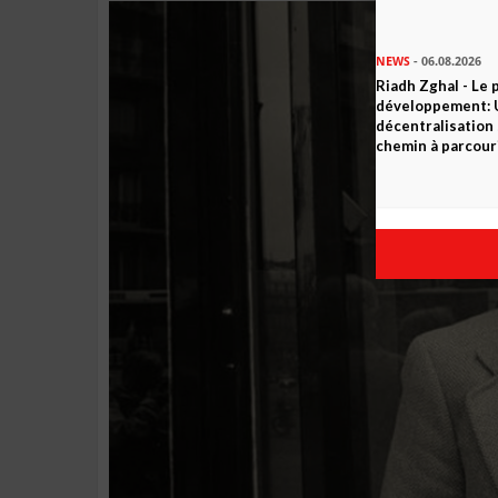
NEWS
- 06.08.2026
Riadh Zghal - Le 
développement: U
décentralisation 
chemin à parcour