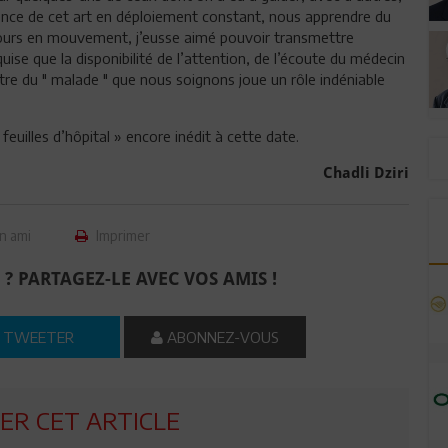
rience de cet art en déploiement constant, nous apprendre du
ujours en mouvement, j’eusse aimé pouvoir transmettre
se que la disponibilité de l’attention, de l’écoute du médecin
tre du " malade " que nous soignons joue un rôle indéniable
euilles d’hôpital » encore inédit à cette date.
Chadli Dziri
n ami
Imprimer
 ? PARTAGEZ-LE AVEC VOS AMIS !
TWEETER
ABONNEZ-VOUS
R CET ARTICLE