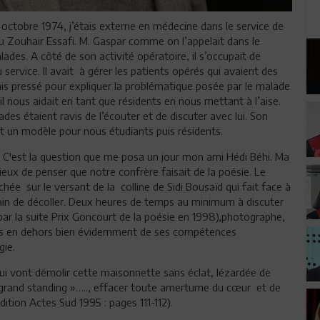
octobre 1974, j’étais externe en médecine dans le service de
Feu Zouhair Essafi. M. Gaspar comme on l’appelait dans le
ades. A côté de son activité opératoire, il s’occupait de
du service. Il avait à gérer les patients opérés qui avaient des
amais pressé pour expliquer la problématique posée par le malade
il nous aidait en tant que résidents en nous mettant à l’aise.
lades étaient ravis de l’écouter et de discuter avec lui. Son
 un modèle pour nous étudiants puis résidents.
 C'est la question que me posa un jour mon ami Hédi Béhi. Ma
e lieux de penser que notre confrère faisait de la poésie. Le
hée sur le versant de la colline de Sidi Bousaïd qui fait face à
rain de décoller. Deux heures de temps au minimum à discuter
(par la suite Prix Goncourt de la poésie en 1998),photographe,
ces en dehors bien évidemment de ses compétences
gie.
 qui vont démolir cette maisonnette sans éclat, lézardée de
 grand standing »….., effacer toute amertume du cœur et de
Edition Actes Sud 1995 : pages 111-112).