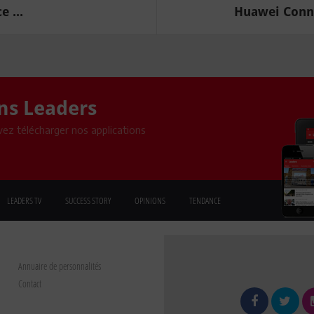
 ...
Huawei Conne
ons Leaders
ez télécharger nos applications
LEADERS TV
SUCCESS STORY
OPINIONS
TENDANCE
Annuaire de personnalités
Contact