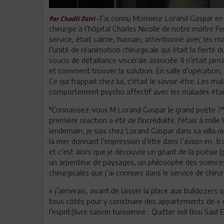
J’ai connu Monsieur Lorand Gaspar en 
Par Chadli Dziri -
chirurgie à l’hôpital Charles Nicolle de notre maître 
service, était calme, humain, attentionné avec les mal
l’unité de réanimation chirurgicale qui était la fierté 
soucis de défaillance viscérale associée. Il n’était j
et comment trouver la solution. En salle d’opération, 
Ce qui frappait chez lui, c'était le savoir-être. Les ma
comportement psycho affectif avec les malades était
"Connaissez-vous M Lorand Gaspar le grand poète ?"
première réaction a été de l'incrédulité. J'étais à mill
lendemain, je suis chez Lorand Gaspar dans sa villa nic
la mer donnant l’impression d’être dans l’avion en t
et c’est alors que je découvre un géant de la poésie 
un arpenteur de paysages, un philosophe des scien
chirurgicales que j’ai connues dans le service de chirur
« j’aimerais, avant de laisser la place aux bulldozers
tous côtés pour y construire des appartements de «
l’esprit.(livre saison tunisienne : Quitter sidi Bou Said 