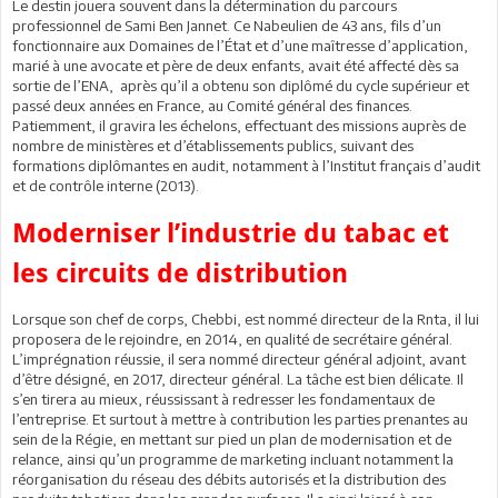
Le destin jouera souvent dans la détermination du parcours
professionnel de Sami Ben Jannet. Ce Nabeulien de 43 ans, fils d’un
fonctionnaire aux Domaines de l’État et d’une maîtresse d’application,
marié à une avocate et père de deux enfants, avait été affecté dès sa
sortie de l’ENA, après qu’il a obtenu son diplômé du cycle supérieur et
passé deux années en France, au Comité général des finances.
Patiemment, il gravira les échelons, effectuant des missions auprès de
nombre de ministères et d’établissements publics, suivant des
formations diplômantes en audit, notamment à l’Institut français d’audit
et de contrôle interne (2013).
Moderniser l’industrie du tabac et
les circuits de distribution
Lorsque son chef de corps, Chebbi, est nommé directeur de la Rnta, il lui
proposera de le rejoindre, en 2014, en qualité de secrétaire général.
L’imprégnation réussie, il sera nommé directeur général adjoint, avant
d’être désigné, en 2017, directeur général. La tâche est bien délicate. Il
s’en tirera au mieux, réussissant à redresser les fondamentaux de
l’entreprise. Et surtout à mettre à contribution les parties prenantes au
sein de la Régie, en mettant sur pied un plan de modernisation et de
relance, ainsi qu’un programme de marketing incluant notamment la
réorganisation du réseau des débits autorisés et la distribution des