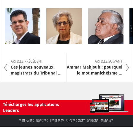
ARTICLE PRÉCÉDENT
ARTICLE SUIVANT
Ces jeunes nouveaux
Ammar Mahjoubi: pourquoi
magistrats du Tribunal ...
le mot manichéisme ...
Téléchargez les applications
Leaders
PARTENAIRES
DOSSIERS
LEADERS TV
SUCCESS STORY
OPINIONS
TENDANCE