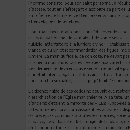
l’homme consiste, pour son salut personnel, à réduire 
d’ascèse, tout en s’efforçant d’accroître sa part de 
amplifier cette lumière, ce Bien, présents dans le mo
et enveloppés de ténèbres.
Tout manichéen était donc tenu d’observer des codes 
celles de sa bouche, de sa main et de son « sein». Le 
nuisible, attentatoire à la lumière divine ; il établissa
viande et du vin et recommandation des figues, melon
lumière. La main du fidèle, de son côté, ne devait pas cu
cuisiner la nourriture, tâches dévolues aux catéchumè
Ces derniers ne devaient pas exercer une activité prof
leur était interdit également d’aspirer à toute fonctio
concernait la sexualité, car elle perpétuait l’empri
L’exigence rigide de ces codes ne pouvait que restrei
hiérarchisation de l’Eglise manichéenne. A sa tête, u
d’anciens: c’étaient la minorité des « Elus », appelés
catéchumènes qui accomplissaient les activités indispe
les préceptes communs à toutes les morales, sociétale
l’avarice, de la duplicité, de la magie, de l’idolâtrie, 
réelle pour renforcer l’espoir d’accéder au rang des «E