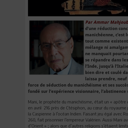
Par Ammar Mahjoubi
d’une réduction conc
manichéenne, c’est lu
tout comme existent l
mélange ni amalgame.
ne manquait pourtant
se répandre dans les 
l’Inde, jusqu’à l’Ita
bien dire et coulé da
laissa prendre, neuf
force de séduction du manichéisme et ses succès
fondé sur l’expérience visionnaire, l’abstinence 
Mani, le prophète du manichéisme, était un « apôtre du
en avril 216 près de Ctésiphon, au cœur du royaume pe
la Caspienne à l’océan Indien. Faisant jeu égal avec R
260, fait prisonnier l’empereur Valérien. Aussi Mani a
d’Orient » ; alors que d’autres religions s’étaient limi