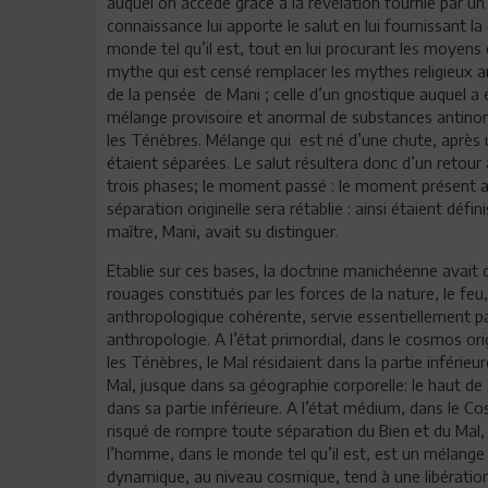
auquel on accède grâce à la révélation fournie par un 
connaissance lui apporte le salut en lui fournissant l
monde tel qu’il est, tout en lui procurant les moyens 
mythe qui est censé remplacer les mythes religieux a
de la pensée de Mani ; celle d’un gnostique auquel a 
mélange provisoire et anormal de substances antinomiqu
les Ténèbres. Mélange qui est né d’une chute, après
étaient séparées. Le salut résultera donc d’un retour
trois phases; le moment passé : le moment présent a
séparation originelle sera rétablie : ainsi étaient déf
maître, Mani, avait su distinguer.
Etablie sur ces bases, la doctrine manichéenne ava
rouages constitués par les forces de la nature, le feu,
anthropologique cohérente, servie essentiellement 
anthropologie. A l’état primordial, dans le cosmos orig
les Ténèbres, le Mal résidaient dans la partie infér
Mal, jusque dans sa géographie corporelle: le haut de 
dans sa partie inférieure. A l’état médium, dans le Co
risqué de rompre toute séparation du Bien et du Mal,
l’homme, dans le monde tel qu’il est, est un mélange 
dynamique, au niveau cosmique, tend à une libération 