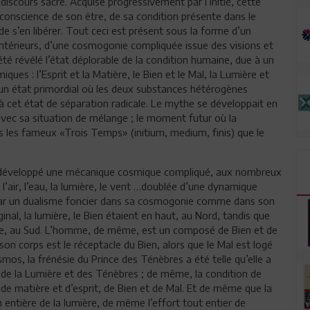
discours sacré. Acquise progressivement par l’initié, cette
a conscience de son être, de sa condition présente dans le
de s’en libérer. Tout ceci est présent sous la forme d’un
ntérieurs, d’une cosmogonie compliquée issue des visions et
été révélé l’état déplorable de la condition humaine, due à un
es : l’Esprit et la Matière, le Bien et le Mal, la Lumière et
 un état primordial où les deux substances hétérogènes
 à cet état de séparation radicale. Le mythe se développait en
vec sa situation de mélange ; le moment futur où la
inis les fameux «Trois Temps» (initium, medium, finis) que le
it développé une mécanique cosmique compliqué, aux nombreux
 l’air, l’eau, la lumière, le vent …doublée d’une dynamique
par un dualisme foncier dans sa cosmogonie comme dans son
inal, la lumière, le Bien étaient en haut, au Nord, tandis que
ieure, au Sud. L’homme, de même, est un composé de Bien et de
son corps est le réceptacle du Bien, alors que le Mal est logé
smos, la frénésie du Prince des Ténèbres a été telle qu’elle a
 de la Lumière et des Ténèbres ; de même, la condition de
de matière et d’esprit, de Bien et de Mal. Et de même que la
entière de la lumière, de même l’effort tout entier de