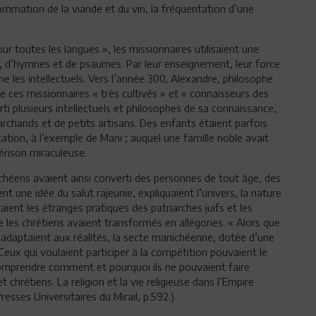
sommation de la viande et du vin, la fréquentation d’une
our toutes les langues », les missionnaires utilisaient une
ts, d’hymnes et de psaumes. Par leur enseignement, leur force
me les intellectuels. Vers l’année 300, Alexandre, philosophe
e ces missionnaires « très cultivés » et « connaisseurs des
ti plusieurs intellectuels et philosophes de sa connaissance,
archands et de petits artisans. Des enfants étaient parfois
cation, à l’exemple de Mani ; auquel une famille noble avait
guérison miraculeuse.
héens avaient ainsi converti des personnes de tout âge, des
nt une idée du salut rajeunie, expliquaient l’univers, la nature
taient les étranges pratiques des patriarches juifs et les
 les chrétiens avaient transformés en allégories. « Alors que
 s’adaptaient aux réalités, la secte manichéenne, dotée d’une
 Ceux qui voulaient participer à la compétition pouvaient le
 comprendre comment et pourquoi ils ne pouvaient faire
chrétiens. La religion et la vie religieuse dans l’Empire
sses Universitaires du Mirail, p.592.)