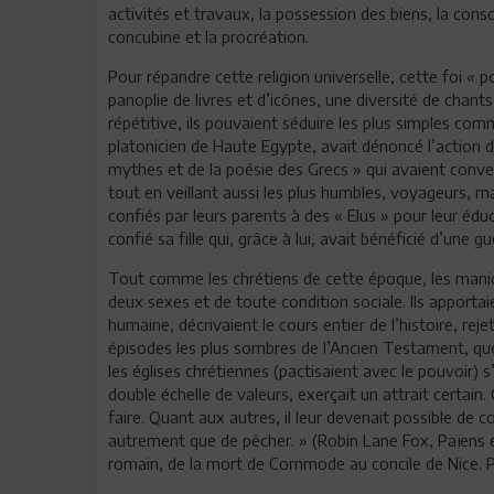
activités et travaux, la possession des biens, la con
concubine et la procréation.
Pour répandre cette religion universelle, cette foi « p
panoplie de livres et d’icônes, une diversité de chan
répétitive, ils pouvaient séduire les plus simples com
platonicien de Haute Egypte, avait dénoncé l’action d
mythes et de la poésie des Grecs » qui avaient conver
tout en veillant aussi les plus humbles, voyageurs, m
confiés par leurs parents à des « Elus » pour leur édu
confié sa fille qui, grâce à lui, avait bénéficié d’une 
Tout comme les chrétiens de cette époque, les manic
deux sexes et de toute condition sociale. Ils apportaie
humaine, décrivaient le cours entier de l’histoire, reje
épisodes les plus sombres de l’Ancien Testament, que
les églises chrétiennes (pactisaient avec le pouvoir)
double échelle de valeurs, exerçait un attrait certain.
faire. Quant aux autres, il leur devenait possible de
autrement que de pêcher. » (Robin Lane Fox, Païens et 
romain, de la mort de Commode au concile de Nice. Pre