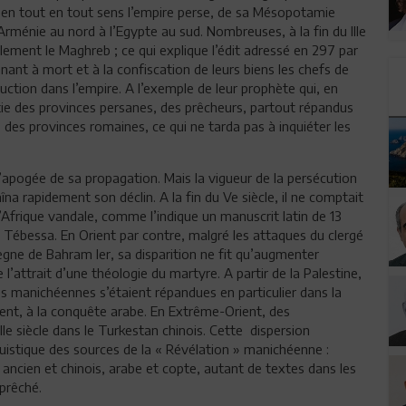
t en tout en tout sens l’empire perse, de sa Mésopotamie
’Arménie au nord à l’Egypte au sud. Nombreuses, à la fin du IIIe
lement le Maghreb ; ce qui explique l’édit adressé en 297 par
ant à mort et à la confiscation de leurs biens les chefs de
ction dans l’empire. A l’exemple de leur prophète qui, en
tie des provinces persanes, des prêcheurs, partout répandus
 des provinces romaines, ce qui ne tarda pas à inquiéter les
l’apogée de sa propagation. Mais la vigueur de la persécution
aîna rapidement son déclin. A la fin du Ve siècle, il ne comptait
l’Afrique vandale, comme l’indique un manuscrit latin de 13
e Tébessa. En Orient par contre, malgré les attaques du clergé
gne de Bahram Ier, sa disparition ne fit qu’augmenter
e l’attrait d’une théologie du martyre. A partir de la Palestine,
ctes manichéennes s’étaient répandues en particulier dans la
ent, à la conquête arabe. En Extrême-Orient, des
 siècle dans le Turkestan chinois. Cette dispersion
guistique des sources de la « Révélation » manichéenne :
c ancien et chinois, arabe et copte, autant de textes dans les
prêché.