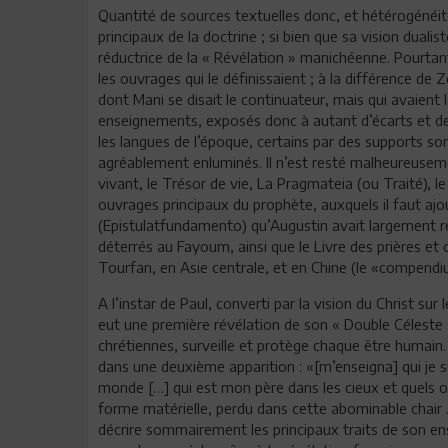
Quantité de sources textuelles donc, et hétérogénéité
principaux de la doctrine ; si bien que sa vision duali
réductrice de la « Révélation » manichéenne. Pourtan
les ouvrages qui le définissaient ; à la différence de
dont Mani se disait le continuateur, mais qui avaient la
enseignements, exposés donc à autant d’écarts et de v
les langues de l’époque, certains par des supports so
agréablement enluminés. Il n’est resté malheureuseme
vivant, le Trésor de vie, La Pragmateia (ou Traité), le
ouvrages principaux du prophète, auxquels il faut a
(Epistulatfundamento) qu’Augustin avait largement re
déterrés au Fayoum, ainsi que le Livre des prières e
Tourfan, en Asie centrale, et en Chine (le «compendiu
A l’instar de Paul, converti par la vision du Christ su
eut une première révélation de son « Double Céleste »,
chrétiennes, surveille et protège chaque être humain.
dans une deuxième apparition : «[m’enseigna] qui je s
monde […] qui est mon père dans les cieux et quels 
forme matérielle, perdu dans cette abominable chair …
décrire sommairement les principaux traits de son ense