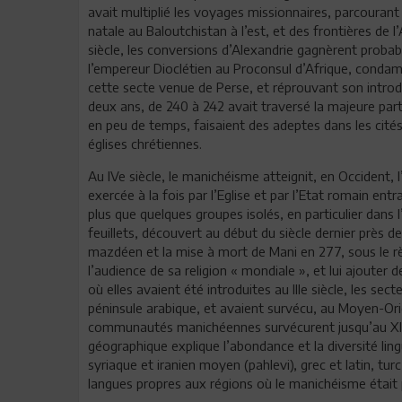
avait multiplié les voyages missionnaires, parcouran
natale au Baloutchistan à l’est, et des frontières de l
siècle, les conversions d’Alexandrie gagnèrent probab
l’empereur Dioclétien au Proconsul d’Afrique, condamn
cette secte venue de Perse, et réprouvant son introdu
deux ans, de 240 à 242 avait traversé la majeure par
en peu de temps, faisaient des adeptes dans les cités
églises chrétiennes.
Au IVe siècle, le manichéisme atteignit, en Occident, 
exercée à la fois par l’Eglise et par l’Etat romain entr
plus que quelques groupes isolés, en particulier dans 
feuillets, découvert au début du siècle dernier près d
mazdéen et la mise à mort de Mani en 277, sous le rè
l’audience de sa religion « mondiale », et lui ajouter d
où elles avaient été introduites au IIIe siècle, les se
péninsule arabique, et avaient survécu, au Moyen-Ori
communautés manichéennes survécurent jusqu’au XIIIe
géographique explique l’abondance et la diversité lin
syriaque et iranien moyen (pahlevi), grec et latin, tur
langues propres aux régions où le manichéisme était 