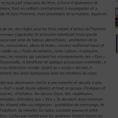
en lui la part mauvaise de l’être, à force d’abstinence et
lumière, tout en veillant constamment à sauvegarder et à
nde et dans l’homme, mais prisonniers de la matière, dispersés
de vie, des règles pour les trois modes d’action de l’homme :
«sceau» (signacula) de la bouche interdisait toute parole
it aussi une série de tabous alimentaires : prohibition de la
s, concombres, olives et huiles, censées renfermer lueur et
eillir ces « fruits de lumière», ni les cultiver, ni préparer,
nes, les novices qui suivaient les enseignements des « Elus ».
essionnelle, ni bénéficier de quelque possession matérielle ; il
n ou distinction sociale. Quant au « sceau » du sein, il
sonnement des âmes lumineuses dans les ténèbres du corps.
ndre leur observance stricte à une minorité et aboutir à une
n « chef » avait douze adjoints et tout un groupe d’évêques et
 aussi les «Parfaits». Au-dessus d’eux, des «auditeurs»,
nsables, interdites aux « Elus ». Ils devaient aussi observer
s étaient-elles ou religieuses : prohibition du mensonge, de
de l’adultère, du meurtre. En outre, conduite pieuse et piété
lus». Licites par contre pour les auditeurs étaient toutes les