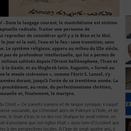
 -
Dans le langage courant, le manichéisme est victime
eptuelle radicale. Traiter une personne de
i reprocher de considérer qu’il y a le Bien et le Mal,
e jour et la nuit, l’eau et le feu : sans transition, sans
 Le système religieux, apparu au milieu du IIIe siècle,
 pas de profondeur intellectuelle, qui lui a permis de
milieux cultivés depuis l’Orient hellénophone, l’Iran et
lie à la Gaule, et au Maghreb latin. Augustin, « formé au
ns le moule cicéronien », comme l’écrit S. Lancel, s’y
 années durant, jusqu’à l’orée de sa trentième année. La
 procédaient, au reste, du perfectionnisme chrétien,
sexuelle et, finalement, le martyre.
 Christ ». De parents iraniens et de langue syriaque, il naquit
rse sassanide, qui s’étendait alors de Palmyre à l’Inde, et de
ome, le Shah d’Iran, le roi des rois Shahpur Ier avait même, en
vait-il proclamé que son église était « aussi bien d’Occident que
tées à des perspectives locales. A l’âge de vingt-quatre ans, il