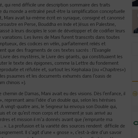
, qui rend difficile une description sommaire des traits
ste du monde a entraîné peut-être la simplification conceptuelle
t, Mani avait lui-même écrit en syriaque, consigné et canonisé
 Zoroastre en Perse, Bouddha en Inde et Jésus en Palestine,
issé à leurs disciples le soin de développer et de codifier leurs
ariations. Les livres de Mani furent transcrits dans toutes
mptueux, des codices en vélin, parfaitement reliés et
nt que des fragments de ces textes sacrés : l’Evangile
 Livre des mystères, le Livre des géants, qui constituaient les
jouter le texte des épigones, comme la Lettre du fondement
produite et réfutée et, surtout les Kephalaia (ou «Chapitres»)
t des psaumes et les documents exhumés dans l’oasis de
m chinois »).
r le chemin de Damas, Mani avait eu des visions. Dès l’enfance, il
 reprenant ainsi l’idée d’un double qui, selon les hérésies
 A vingt-quatre ans, le Seigneur lui envoya son Double qui,
uis et ce qu’est mon corps et comment je suis arrivé au
ordres et mission il m’a donnés avant que j’emprunte ma
 ». La profusion et la variété des sources rendent difficile de
ignement. Il s’agit d’une « gnose », c’est-à-dire d’un savoir