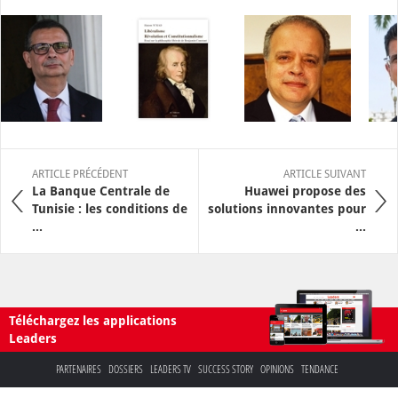
ARTICLE PRÉCÉDENT
ARTICLE SUIVANT
La Banque Centrale de
Huawei propose des
Tunisie : les conditions de
solutions innovantes pour
...
...
Téléchargez les applications
Leaders
PARTENAIRES
DOSSIERS
LEADERS TV
SUCCESS STORY
OPINIONS
TENDANCE