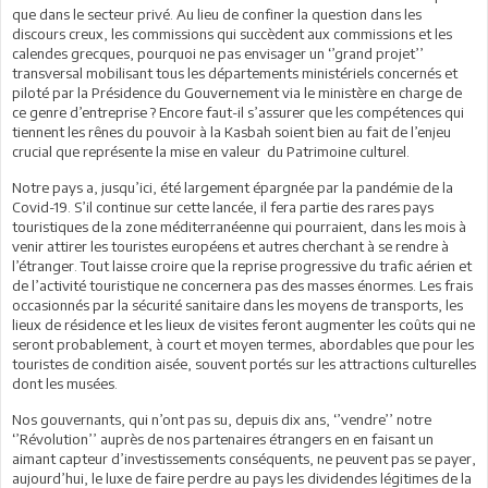
que dans le secteur privé. Au lieu de confiner la question dans les
discours creux, les commissions qui succèdent aux commissions et les
calendes grecques, pourquoi ne pas envisager un ‘’grand projet’’
transversal mobilisant tous les départements ministériels concernés et
piloté par la Présidence du Gouvernement via le ministère en charge de
ce genre d’entreprise ? Encore faut-il s’assurer que les compétences qui
tiennent les rênes du pouvoir à la Kasbah soient bien au fait de l’enjeu
crucial que représente la mise en valeur du Patrimoine culturel.
Notre pays a, jusqu’ici, été largement épargnée par la pandémie de la
Covid-19. S’il continue sur cette lancée, il fera partie des rares pays
touristiques de la zone méditerranéenne qui pourraient, dans les mois à
venir attirer les touristes européens et autres cherchant à se rendre à
l’étranger. Tout laisse croire que la reprise progressive du trafic aérien et
de l’activité touristique ne concernera pas des masses énormes. Les frais
occasionnés par la sécurité sanitaire dans les moyens de transports, les
lieux de résidence et les lieux de visites feront augmenter les coûts qui ne
seront probablement, à court et moyen termes, abordables que pour les
touristes de condition aisée, souvent portés sur les attractions culturelles
dont les musées.
Nos gouvernants, qui n’ont pas su, depuis dix ans, ‘’vendre’’ notre
‘’Révolution’’ auprès de nos partenaires étrangers en en faisant un
aimant capteur d’investissements conséquents, ne peuvent pas se payer,
aujourd’hui, le luxe de faire perdre au pays les dividendes légitimes de la