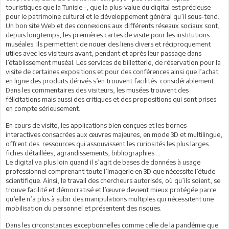
touristiques que la Tunisie -, que la plus-value du digital est précieuse
pour le patrimoine culturel et le développement général qu’il sous-tend.
Un bon site Web et des connexions aux différents réseaux sociaux sont,
depuis longtemps, les premières cartes de visite pour les institutions
muséales. Ils permettent de nouer des liens divers et réciproquement
utiles avec les visiteurs avant, pendant et après leur passage dans
l’établissement muséal. Les services de billetterie, de réservation pour la
visite de certaines expositions et pour des conférences ainsi que l’achat
en ligne des produits dérivés s’en trouvent facilités considérablement.
Dans les commentaires des visiteurs, les musées trouvent des
félicitations mais aussi des critiques et des propositions qui sont prises
en compte sérieusement.
En cours de visite, les applications bien conçues et les bornes
interactives consacrées aux œuvres majeures, en mode 3D et multilingue,
offrent des ressources qui assouvissent les curiosités les plus larges :
fiches détaillées, agrandissements, bibliographies ...
Le digital va plus loin quand il s’agit de bases de données à usage
professionnel comprenant toute l’imagerie en 3D que nécessite l’étude
scientifique. Ainsi, le travail des chercheurs autorisés, où qu’ils soient, se
trouve facilité et démocratisé et l’œuvre devient mieux protégée parce
qu’elle n’a plus à subir des manipulations multiples qui nécessitent une
mobilisation du personnel et présentent des risques.
Dans les circonstances exceptionnelles comme celle de la pandémie que