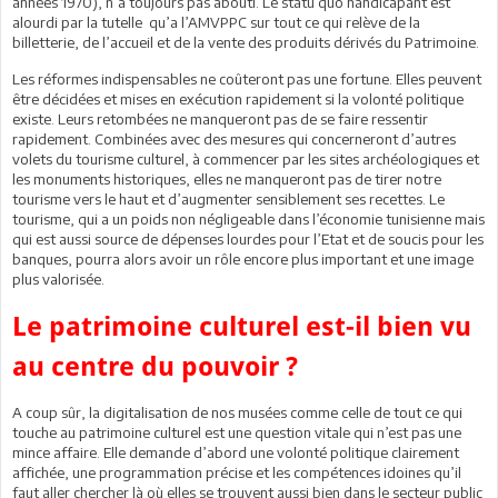
années 1970), n’a toujours pas abouti. Le statu quo handicapant est
alourdi par la tutelle qu’a l’AMVPPC sur tout ce qui relève de la
billetterie, de l’accueil et de la vente des produits dérivés du Patrimoine.
Les réformes indispensables ne coûteront pas une fortune. Elles peuvent
être décidées et mises en exécution rapidement si la volonté politique
existe. Leurs retombées ne manqueront pas de se faire ressentir
rapidement. Combinées avec des mesures qui concerneront d’autres
volets du tourisme culturel, à commencer par les sites archéologiques et
les monuments historiques, elles ne manqueront pas de tirer notre
tourisme vers le haut et d’augmenter sensiblement ses recettes. Le
tourisme, qui a un poids non négligeable dans l’économie tunisienne mais
qui est aussi source de dépenses lourdes pour l’Etat et de soucis pour les
banques, pourra alors avoir un rôle encore plus important et une image
plus valorisée.
Le patrimoine culturel est-il bien vu
au centre du pouvoir ?
A coup sûr, la digitalisation de nos musées comme celle de tout ce qui
touche au patrimoine culturel est une question vitale qui n’est pas une
mince affaire. Elle demande d’abord une volonté politique clairement
affichée, une programmation précise et les compétences idoines qu’il
faut aller chercher là où elles se trouvent aussi bien dans le secteur public