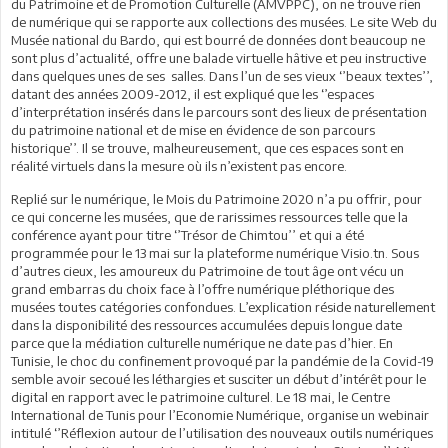
du Patrimoine et de Promotion Culturelle (AMVPPC), on ne trouve rien
de numérique qui se rapporte aux collections des musées. Le site Web du
Musée national du Bardo, qui est bourré de données dont beaucoup ne
sont plus d’actualité, offre une balade virtuelle hâtive et peu instructive
dans quelques unes de ses salles. Dans l’un de ses vieux ‘’beaux textes’’,
datant des années 2009-2012, il est expliqué que les ‘’espaces
d’interprétation insérés dans le parcours sont des lieux de présentation
du patrimoine national et de mise en évidence de son parcours
historique’’. Il se trouve, malheureusement, que ces espaces sont en
réalité virtuels dans la mesure où ils n’existent pas encore.
Replié sur le numérique, le Mois du Patrimoine 2020 n’a pu offrir, pour
ce qui concerne les musées, que de rarissimes ressources telle que la
conférence ayant pour titre ‘’Trésor de Chimtou’’ et qui a été
programmée pour le 13 mai sur la plateforme numérique Visio.tn. Sous
d’autres cieux, les amoureux du Patrimoine de tout âge ont vécu un
grand embarras du choix face à l’offre numérique pléthorique des
musées toutes catégories confondues. L’explication réside naturellement
dans la disponibilité des ressources accumulées depuis longue date
parce que la médiation culturelle numérique ne date pas d’hier. En
Tunisie, le choc du confinement provoqué par la pandémie de la Covid-19
semble avoir secoué les léthargies et susciter un début d’intérêt pour le
digital en rapport avec le patrimoine culturel. Le 18 mai, le Centre
International de Tunis pour l’Economie Numérique, organise un webinair
intitulé ‘’Réflexion autour de l’utilisation des nouveaux outils numériques