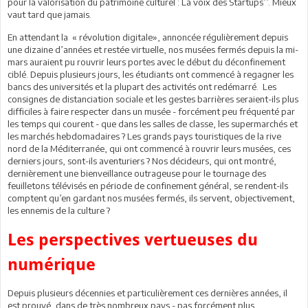
pour la valorisation du patrimoine culturel : La voix des Startups’’. Mieux
vaut tard que jamais.
En attendant la « révolution digitale», annoncée régulièrement depuis
une dizaine d’années et restée virtuelle, nos musées fermés depuis la mi-
mars auraient pu rouvrir leurs portes avec le début du déconfinement
ciblé. Depuis plusieurs jours, les étudiants ont commencé à regagner les
bancs des universités et la plupart des activités ont redémarré. Les
consignes de distanciation sociale et les gestes barrières seraient-ils plus
difficiles à faire respecter dans un musée - forcément peu fréquenté par
les temps qui courent - que dans les salles de classe, les supermarchés et
les marchés hebdomadaires ? Les grands pays touristiques de la rive
nord de la Méditerranée, qui ont commencé à rouvrir leurs musées, ces
derniers jours, sont-ils aventuriers ? Nos décideurs, qui ont montré,
dernièrement une bienveillance outrageuse pour le tournage des
feuilletons télévisés en période de confinement général, se rendent-ils
comptent qu’en gardant nos musées fermés, ils servent, objectivement,
les ennemis de la culture ?
Les perspectives vertueuses du
numérique
Depuis plusieurs décennies et particulièrement ces dernières années, il
est prouvé, dans de très nombreux pays - pas forcément plus