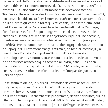
Le lancement de l’application a constitué le seul évènement en rapport
avec le thème à rallonge pompeuse du ‘’Mois du Patrimoine 2019’’ qui
affichait ‘’La valorisation du Patrimoine et le développement du
Tourisme culturel à travers les industries créatives numériques’’. Jusqu’ici,
l’initiative, louable malgré ses limites et restée unique en son genre, fait
figure d’arbre qui cache la forêt qui est, en fait, un désert digital dont
l’aridité est extrême. Sans considérer le Musée national de Carthage,
fondé en 1875 et fermé depuis longtemps sine die et le Musée paléo-
chrétien du même site, vidé de ses objets depuis plus d’une décennie,
d’autres musées de renom où créés récemment n’ont toujours pas
accédé à l’ère du numérique : le Musée archéologique de Sousse, datant
de l’époque du Protectorat français et refait, de fond en comble, il y a
une dizaine d’années à coup de millions de dinars, le musée
archéologique de Chimtou, si intéressant par ailleurs, et le tout dernier
de nos musées archéologiques hébergé à Haïdra, dans … un ancien
hangar de la douane qui date …. de la fin du XIXe siècle, ne comptent que
sur les cartels des objets et n’ont d’ailleurs même pas de guides en
version papier.
Crise sanitaire oblige, le Mois du Patrimoine de cette année (18 avril-18
mai) a été programmé en version virtuelle avec pour mot d’ordre
‘’Restez chez vous. Votre patrimoine est un trésor pour vous-mêmes et
pour vos enfants’’. En cherchant le programme, débité par bribes, sur les
sites et surtout les pages Facebook du Ministère des Affaires culturelles,
de l’Institut national du Patrimoine (INP) et de l’Agence de Mise en Valeur