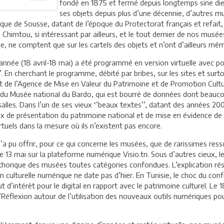
fondé en 1875 et fermé depuis longtemps sine die
ses objets depuis plus d’une décennie, d’autres
que de Sousse, datant de l’époque du Protectorat français et refait,
 Chimtou, si intéressant par ailleurs, et le tout dernier de nos mus
le, ne comptent que sur les cartels des objets et n’ont d’ailleurs mê
e année (18 avril-18 mai) a été programmé en version virtuelle avec 
 En cherchant le programme, débité par bribes, sur les sites et surt
P) et de l’Agence de Mise en Valeur du Patrimoine et de Promotion Cul
du Musée national du Bardo, qui est bourré de données dont beaucoup
lles. Dans l’un de ses vieux ‘’beaux textes’’, datant des années 2009
ux de présentation du patrimoine national et de mise en évidence de so
tuels dans la mesure où ils n’existent pas encore.
’a pu offrir, pour ce qui concerne les musées, que de rarissimes ress
e 13 mai sur la plateforme numérique Visio.tn. Sous d’autres cieux,
thorique des musées toutes catégories confondues. L’explication rési
 culturelle numérique ne date pas d’hier. En Tunisie, le choc du co
 d’intérêt pour le digital en rapport avec le patrimoine culturel. Le 
Réflexion autour de l’utilisation des nouveaux outils numériques pour