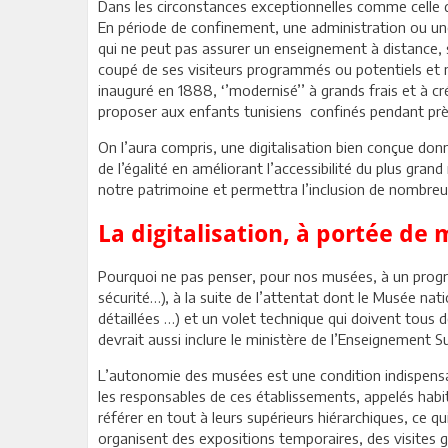
Dans les circonstances exceptionnelles comme celle de
En période de confinement, une administration ou une 
qui ne peut pas assurer un enseignement à distance
coupé de ses visiteurs programmés ou potentiels et ne
inauguré en 1888, ‘’modernisé’’ à grands frais et à c
proposer aux enfants tunisiens confinés pendant pr
On l’aura compris, une digitalisation bien conçue don
de l’égalité en améliorant l’accessibilité du plus gran
notre patrimoine et permettra l’inclusion de nombre
La digitalisation, à portée de 
Pourquoi ne pas penser, pour nos musées, à un progra
sécurité…), à la suite de l’attentat dont le Musée n
détaillées …) et un volet technique qui doivent tous
devrait aussi inclure le ministère de l’Enseignement Su
L’autonomie des musées est une condition indispensable
les responsables de ces établissements, appelés habitu
référer en tout à leurs supérieurs hiérarchiques, ce q
organisent des expositions temporaires, des visites 