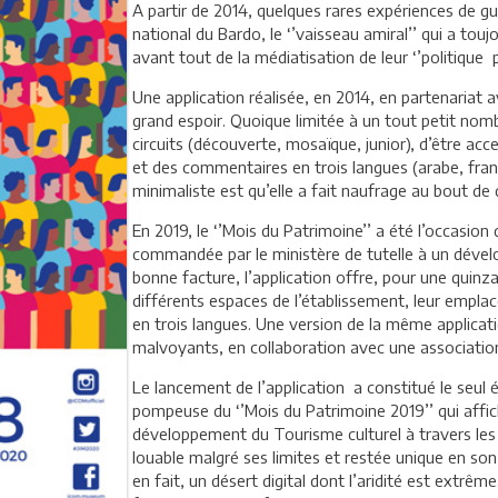
A partir de 2014, quelques rares expériences de g
national du Bardo, le ‘’vaisseau amiral’’ qui a touj
avant tout de la médiatisation de leur ‘’politique p
Une application réalisée, en 2014, en partenariat 
grand espoir. Quoique limitée à un tout petit nomb
circuits (découverte, mosaïque, junior), d’être acces
et des commentaires en trois langues (arabe, fran
minimaliste est qu’elle a fait naufrage au bout de
En 2019, le ‘’Mois du Patrimoine’’ a été l’occasio
commandée par le ministère de tutelle à un dévelo
bonne facture, l’application offre, pour une quinz
différents espaces de l’établissement, leur empl
en trois langues. Une version de la même applicat
malvoyants, en collaboration avec une association
Le lancement de l’application a constitué le seul
pompeuse du ‘’Mois du Patrimoine 2019’’ qui affich
développement du Tourisme culturel à travers les ind
louable malgré ses limites et restée unique en son g
en fait, un désert digital dont l’aridité est extrê