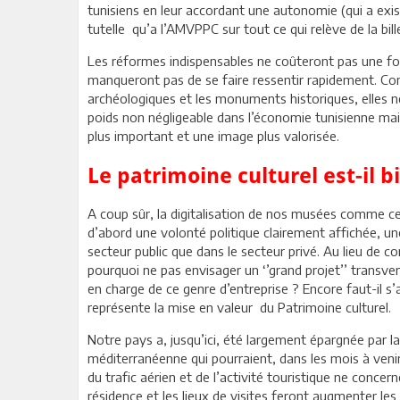
tunisiens en leur accordant une autonomie (qui a exis
tutelle qu’a l’AMVPPC sur tout ce qui relève de la bill
Les réformes indispensables ne coûteront pas une for
manqueront pas de se faire ressentir rapidement. Co
archéologiques et les monuments historiques, elles n
poids non négligeable dans l’économie tunisienne mais
plus important et une image plus valorisée.
Le patrimoine culturel est-il b
A coup sûr, la digitalisation de nos musées comme cel
d’abord une volonté politique clairement affichée, un
secteur public que dans le secteur privé. Au lieu de 
pourquoi ne pas envisager un ‘’grand projet’’ transve
en charge de ce genre d’entreprise ? Encore faut-il s’
représente la mise en valeur du Patrimoine culturel.
Notre pays a, jusqu’ici, été largement épargnée par la 
méditerranéenne qui pourraient, dans les mois à venir 
du trafic aérien et de l’activité touristique ne conce
résidence et les lieux de visites feront augmenter le