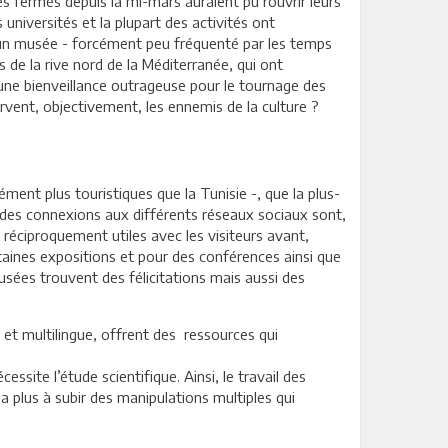
s fermés depuis la mi-mars auraient pu rouvrir leurs
universités et la plupart des activités ont
ans un musée - forcément peu fréquenté par les temps
 de la rive nord de la Méditerranée, qui ont
 une bienveillance outrageuse pour le tournage des
ervent, objectivement, les ennemis de la culture ?
ment plus touristiques que la Tunisie -, que la plus-
t des connexions aux différents réseaux sociaux sont,
t réciproquement utiles avec les visiteurs avant,
rtaines expositions et pour des conférences ainsi que
usées trouvent des félicitations mais aussi des
et multilingue, offrent des ressources qui
site l’étude scientifique. Ainsi, le travail des
a plus à subir des manipulations multiples qui