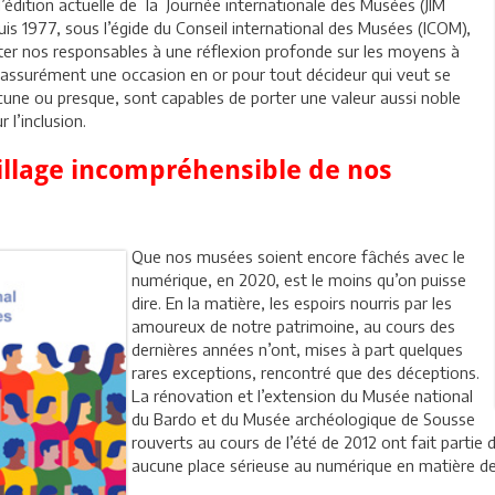
l’édition actuelle de la Journée internationale des Musées (JIM
s 1977, sous l’égide du Conseil international des Musées (ICOM),
inciter nos responsables à une réflexion profonde sur les moyens à
t assurément une occasion en or pour tout décideur qui veut se
une ou presque, sont capables de porter une valeur aussi noble
r l’inclusion.
uillage incompréhensible de nos
Que nos musées soient encore fâchés avec le
numérique, en 2020, est le moins qu’on puisse
dire. En la matière, les espoirs nourris par les
amoureux de notre patrimoine, au cours des
dernières années n’ont, mises à part quelques
rares exceptions, rencontré que des déceptions.
La rénovation et l’extension du Musée national
du Bardo et du Musée archéologique de Sousse
rouverts au cours de l’été de 2012 ont fait parti
aucune place sérieuse au numérique en matière de