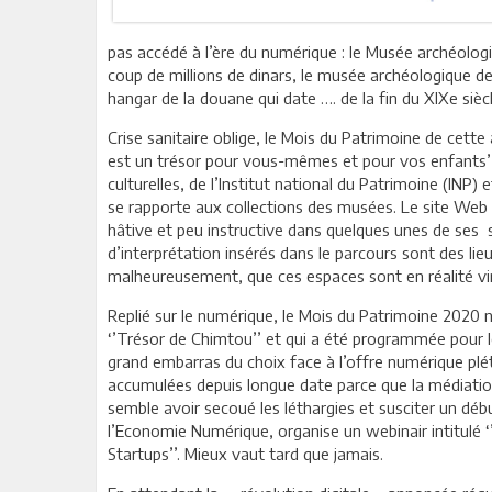
pas accédé à l’ère du numérique : le Musée archéologi
coup de millions de dinars, le musée archéologique de
hangar de la douane qui date …. de la fin du XIXe sièc
Crise sanitaire oblige, le Mois du Patrimoine de cett
est un trésor pour vous-mêmes et pour vos enfants’’.
culturelles, de l’Institut national du Patrimoine (IN
se rapporte aux collections des musées. Le site Web 
hâtive et peu instructive dans quelques unes de ses sa
d’interprétation insérés dans le parcours sont des lie
malheureusement, que ces espaces sont en réalité vir
Replié sur le numérique, le Mois du Patrimoine 2020 n
‘’Trésor de Chimtou’’ et qui a été programmée pour l
grand embarras du choix face à l’offre numérique plé
accumulées depuis longue date parce que la médiation
semble avoir secoué les léthargies et susciter un début
l’Economie Numérique, organise un webinair intitulé ‘’
Startups’’. Mieux vaut tard que jamais.