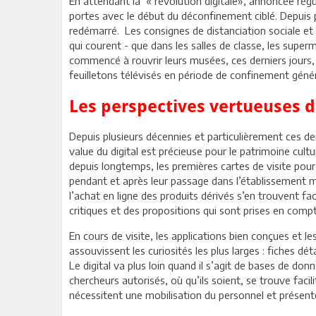
En attendant la « révolution digitale», annoncée régu
portes avec le début du déconfinement ciblé. Depuis p
redémarré. Les consignes de distanciation sociale et 
qui courent - que dans les salles de classe, les supe
commencé à rouvrir leurs musées, ces derniers jours,
feuilletons télévisés en période de confinement géné
Les perspectives vertueuses 
Depuis plusieurs décennies et particulièrement ces de
value du digital est précieuse pour le patrimoine cul
depuis longtemps, les premières cartes de visite pour 
pendant et après leur passage dans l’établissement mus
l’achat en ligne des produits dérivés s’en trouvent f
critiques et des propositions qui sont prises en com
En cours de visite, les applications bien conçues et
assouvissent les curiosités les plus larges : fiches dét
Le digital va plus loin quand il s’agit de bases de do
chercheurs autorisés, où qu’ils soient, se trouve faci
nécessitent une mobilisation du personnel et présent