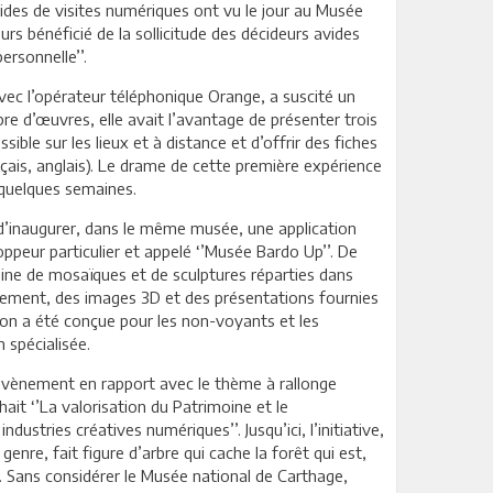
uides de visites numériques ont vu le jour au Musée
ours bénéficié de la sollicitude des décideurs avides
ersonnelle’’.
avec l’opérateur téléphonique Orange, a suscité un
re d’œuvres, elle avait l’avantage de présenter trois
sible sur les lieux et à distance et d’offrir des fiches
çais, anglais). Le drame de cette première expérience
 quelques semaines.
n d’inaugurer, dans le même musée, une application
ppeur particulier et appelé ‘’Musée Bardo Up’’. De
aine de mosaïques et de sculptures réparties dans
acement, des images 3D et des présentations fournies
ion a été conçue pour les non-voyants et les
 spécialisée.
 évènement en rapport avec le thème à rallonge
ait ‘’La valorisation du Patrimoine et le
ustries créatives numériques’’. Jusqu’ici, l’initiative,
enre, fait figure d’arbre qui cache la forêt qui est,
me. Sans considérer le Musée national de Carthage,