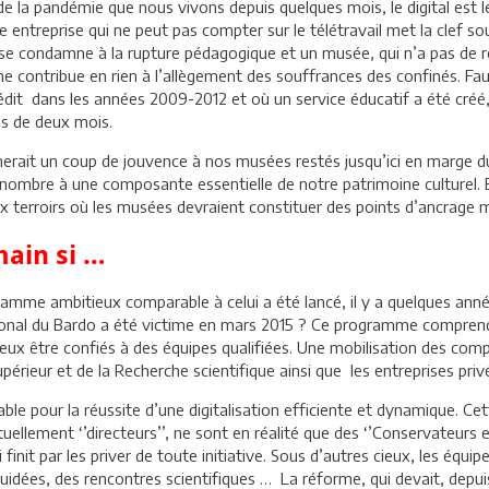
 la pandémie que nous vivons depuis quelques mois, le digital est le
entreprise qui ne peut pas compter sur le télétravail met la clef sou
, se condamne à la rupture pédagogique et un musée, qui n’a pas de
 contribue en rien à l’allègement des souffrances des confinés. Faut
rédit dans les années 2009-2012 et où un service éducatif a été créé,
ès de deux mois.
nerait un coup de jouvence à nos musées restés jusqu’ici en marge du
d nombre à une composante essentielle de notre patrimoine culturel. El
ux terroirs où les musées devraient constituer des points d’ancrage
main si …
mme ambitieux comparable à celui a été lancé, il y a quelques anné
ational du Bardo a été victime en mars 2015 ? Ce programme comprendr
 deux être confiés à des équipes qualifiées. Une mobilisation des co
périeur et de la Recherche scientifique ainsi que les entreprises priv
 pour la réussite d’une digitalisation efficiente et dynamique. Cette
ellement ‘’directeurs’’, ne sont en réalité que des ‘’Conservateurs en
ui finit par les priver de toute initiative. Sous d’autres cieux, les
guidées, des rencontres scientifiques … La réforme, qui devait, depu