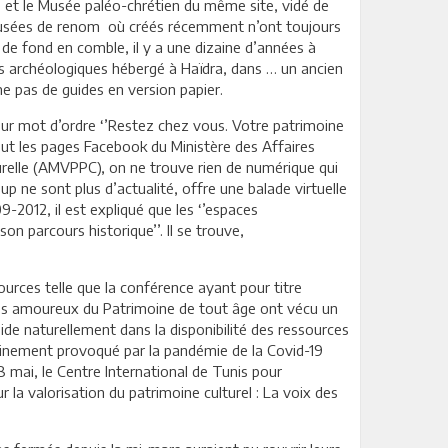
 et le Musée paléo-chrétien du même site, vidé de
 musées de renom où créés récemment n’ont toujours
 de fond en comble, il y a une dizaine d’années à
ées archéologiques hébergé à Haïdra, dans … un ancien
me pas de guides en version papier.
pour mot d’ordre ‘’Restez chez vous. Votre patrimoine
out les pages Facebook du Ministère des Affaires
turelle (AMVPPC), on ne trouve rien de numérique qui
 ne sont plus d’actualité, offre une balade virtuelle
-2012, il est expliqué que les ‘’espaces
n parcours historique’’. Il se trouve,
ources telle que la conférence ayant pour titre
 les amoureux du Patrimoine de tout âge ont vécu un
de naturellement dans la disponibilité des ressources
nfinement provoqué par la pandémie de la Covid-19
18 mai, le Centre International de Tunis pour
 la valorisation du patrimoine culturel : La voix des