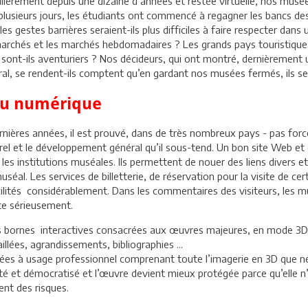
lièrement depuis une dizaine d’années et restée virtuelle, nos musée
lusieurs jours, les étudiants ont commencé à regagner les bancs des 
les gestes barrières seraient-ils plus difficiles à faire respecter d
rmarchés et les marchés hebdomadaires ? Les grands pays touristiques
 sont-ils aventuriers ? Nos décideurs, qui ont montré, dernièrement
ral, se rendent-ils comptent qu’en gardant nos musées fermés, ils s
du numérique
rnières années, il est prouvé, dans de très nombreux pays - pas forcé
turel et le développement général qu’il sous-tend. Un bon site Web e
les institutions muséales. Ils permettent de nouer des liens divers e
éal. Les services de billetterie, de réservation pour la visite de ce
acilités considérablement. Dans les commentaires des visiteurs, les m
pte sérieusement.
 les bornes interactives consacrées aux œuvres majeures, en mode 3D 
aillées, agrandissements, bibliographies ...
nnées à usage professionnel comprenant toute l’imagerie en 3D que néces
lité et démocratisé et l’œuvre devient mieux protégée parce qu’elle n’
ent des risques.