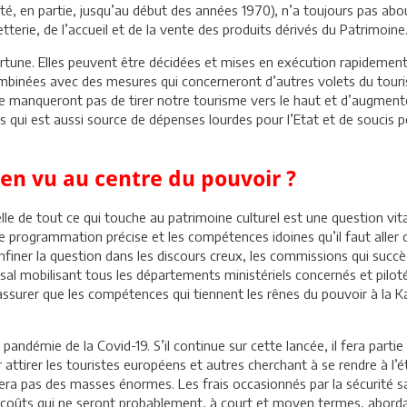
té, en partie, jusqu’au début des années 1970), n’a toujours pas abou
etterie, de l’accueil et de la vente des produits dérivés du Patrimoine
tune. Elles peuvent être décidées et mises en exécution rapidement 
mbinées avec des mesures qui concerneront d’autres volets du touri
e manqueront pas de tirer notre tourisme vers le haut et d’augmente
 qui est aussi source de dépenses lourdes pour l’Etat et de soucis p
ien vu au centre du pouvoir ?
le de tout ce qui touche au patrimoine culturel est une question vita
e programmation précise et les compétences idoines qu’il faut aller c
confiner la question dans les discours creux, les commissions qui su
rsal mobilisant tous les départements ministériels concernés et pilo
assurer que les compétences qui tiennent les rênes du pouvoir à la Kas
pandémie de la Covid-19. S’il continue sur cette lancée, il fera parti
attirer les touristes européens et autres cherchant à se rendre à l’ét
rnera pas des masses énormes. Les frais occasionnés par la sécurité s
s coûts qui ne seront probablement, à court et moyen termes, abordab