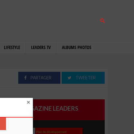
LIFESTYLE
LEADERS TV
ALBUMS PHOTOS
PARTAGER
TWEETER
MAGAZINE LEADERS