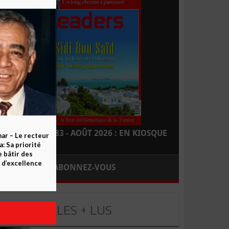
LEADERS N° 183 - AOÛT 2026 : EN KIOSQUE
ar – Le recteur
 Sa priorité
e bâtir des
d’excellence
ABONNEZ-VOUS
LES + LUS