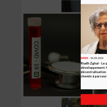
NEWS
- 06.08.2026
Riadh Zghal - Le 
développement: U
décentralisation 
chemin à parcour