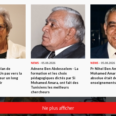
NEWS
- 05.08.2026
NEWS
- 05.08.2026
plan de
Adnene Ben Abdesselem - La
Pr Nihel Ben Am
n pas vers la
formation et les choix
Mohamed Amara:
sur un long
pédagogiques dictés par Si
absolue était d
ir
Mohamed Amara, ont fait des
enseignements 
Tunisiens les meilleurs
chercheurs
Ne plus afficher