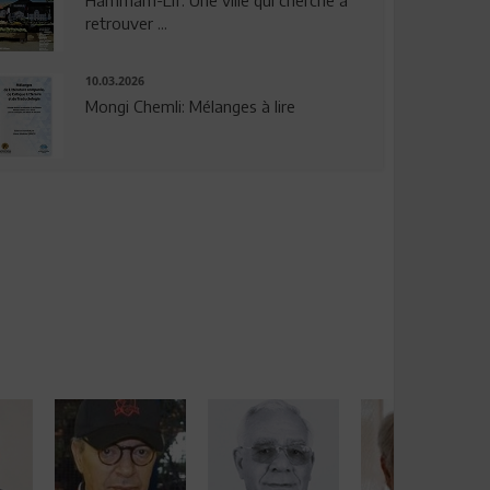
Hammam-Lif: Une ville qui cherche à
retrouver ...
10.03.2026
Mongi Chemli: Mélanges à lire