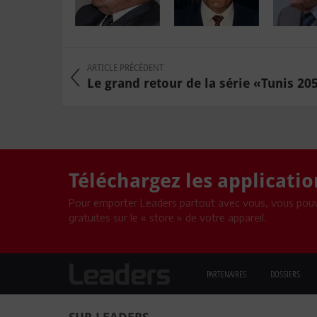
ARTICLE PRÉCÉDENT
Le grand retour de la série «Tunis 2050
Téléchargez les applicati
Pour emporter Leaders partout avec vous, vous pouv
gratuites sur le « store » de votre appareil.
PARTENAIRES
DOSSIERS