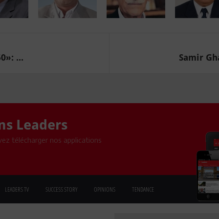
»: ...
Samir Gha
ons Leaders
ez télécharger nos applications
LEADERS TV
SUCCESS STORY
OPINIONS
TENDANCE