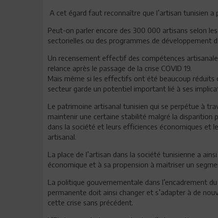
A cet égard faut reconnaître que l’artisan tunisien 
Peut-on parler encore des 300 000 artisans selon les 
sectorielles ou des programmes de développement d’u
Un recensement effectif des compétences artisanales 
relance après le passage de la crise COVID 19.
Mais même si les effectifs ont été beaucoup réduits du
secteur garde un potentiel important lié à ses implica
Le patrimoine artisanal tunisien qui se perpétue à tr
maintenir une certaine stabilité malgré la disparition 
dans la société et leurs efficiences économiques et le
artisanal.
La place de l’artisan dans la société tunisienne a ains
économique et à sa propension à maitriser un segment
La politique gouvernementale dans l’encadrement du se
permanente doit ainsi changer et s’adapter à de nouv
cette crise sans précédent.