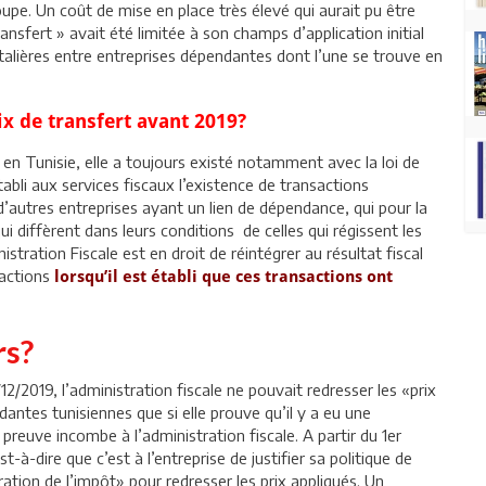
roupe. Un coût de mise en place très élevé qui aurait pu être
ansfert » avait été limitée à son champs d’application initial
ntalières entre entreprises dépendantes dont l’une se trouve en
rix de transfert avant 2019?
 en Tunisie, elle a toujours existé notamment avec la loi de
établi aux services fiscaux l’existence de transactions
’autres entreprises ayant un lien de dépendance, qui pour la
ui diffèrent dans leurs conditions de celles qui régissent les
stration Fiscale est en droit de réintégrer au résultat fiscal
sactions
lorsqu’il est établi que ces transactions ont
rs?
12/2019, l’administration fiscale ne pouvait redresser les «prix
antes tunisiennes que si elle prouve qu’il y a eu une
 preuve incombe à l’administration fiscale. A partir du 1er
t-à-dire que c’est à l’entreprise de justifier sa politique de
ration de l’impôt» pour redresser les prix appliqués. Un