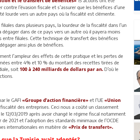
15 actions ont été
tion et le transfert de bénéfices»
contre l’évasion fiscale et s’assurer que les bénéfices d’une
té lourde vers un autre pays où la fiscalité est clémente.
iliales dans plusieurs pays, la lourdeur de la fiscalité dans l’un
 à dégager dans de ce pays vers un autre où il payera moins
s entre filiales. Cette technique de transfert des bénéfices
égager ainsi plus de bénéfices.
ment l’ampleur des effets de cette pratique et les pertes de
stimées entre 4% et 10 % du montant des recettes tirées de
iale, soit
D’où le
100 à 240 milliards de dollars par an.
ctions.
 par le GAFI
et l’UE
«Groupe d’action financière»
«Union
fiscalité des entreprises. Ceci nous a coûté un classement
rée le 12/03/2019 après avoir changé le régime fiscal notamment
ir de 2021 et l’adoption des standards minimaux de l’OCDE
s internationales en matière de
«Prix de transfert».
que la Tunisie avait adoptés?