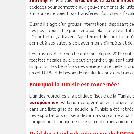
en Français
Shifting»
«Erosion de la base d'imposi
décidées pour permettre aux gouvernements de lutter 
entreprise ne soient pas transférés d’un pays à fiscali
Quand il s’agit d’un groupe international disposant de f
des pays pourrait le pousser à «déplacer» le résultat
d’impôt et ce, à travers l’ajustement des prix facturé
permet à ses auteurs de payer moins d’impôts et de d
Les travaux de recherche entrepris depuis 2013 confir
recettes fiscales qu’elle peut engendrer, qui sont e
l’impôt sur les bénéfices des sociétés à l’échelle mond
projet BEPS et le besoin de réguler les prix des transa
Pourquoi la Tunisie est concernée?
L’un des reproches à la politique fiscale de la Tunisie
est la non-coopération en matière de 
européenne»
dans une liste grise de laquelle la Tunisie a été reti
des exportations qui sera désormais supprimé à part
comprenant l’engagement de se conformer aux norme
Quid des standards minimaux de l’OCDE 