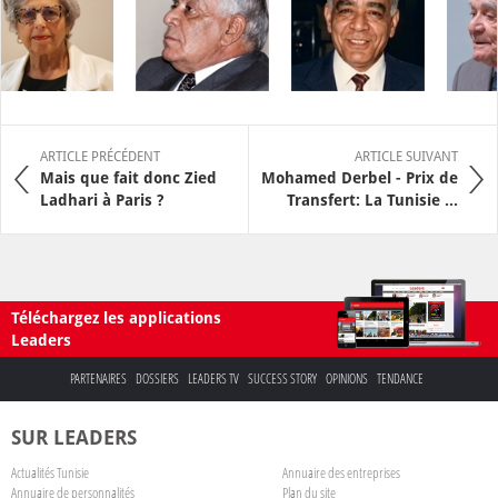
ARTICLE PRÉCÉDENT
ARTICLE SUIVANT
Mais que fait donc Zied
Mohamed Derbel - Prix de
Ladhari à Paris ?
Transfert: La Tunisie ...
Téléchargez les applications
Leaders
PARTENAIRES
DOSSIERS
LEADERS TV
SUCCESS STORY
OPINIONS
TENDANCE
SUR LEADERS
Actualités Tunisie
Annuaire des entreprises
Annuaire de personnalités
Plan du site