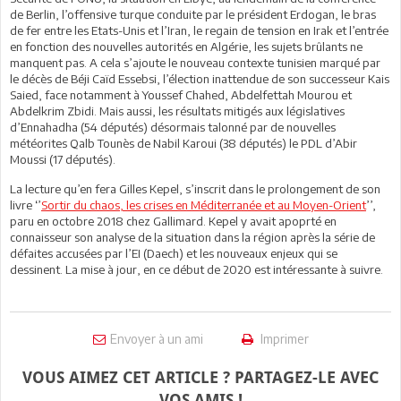
de Berlin, l’offensive turque conduite par le président Erdogan, le bras
de fer entre les Etats-Unis et l’Iran, le regain de tension en Irak et l’entrée
en fonction des nouvelles autorités en Algérie, les sujets brûlants ne
manquent pas. A cela s’ajoute le nouveau contexte tunisien marqué par
le décès de Béji Caïd Essebsi, l’élection inattendue de son successeur Kais
Saied, face notamment à Youssef Chahed, Abdelfettah Mourou et
Abdelkrim Zbidi. Mais aussi, les résultats mitigés aux législatives
d’Ennahadha (54 députés) désormais talonné par de nouvelles
météorites Qalb Tounès de Nabil Karoui (38 députés) le PDL d’Abir
Moussi (17 députés).
La lecture qu’en fera Gilles Kepel, s’inscrit dans le prolongement de son
livre ‘’
Sortir du chaos, les crises en Méditerranée et au Moyen-Orient
’’,
paru en octobre 2018 chez Gallimard. Kepel y avait apoprté en
connaisseur son analyse de la situation dans la région après la série de
défaites accusées par l’EI (Daech) et les nouveaux enjeux qui se
dessinent. La mise à jour, en ce début de 2020 est intéressante à suivre.
Envoyer à un ami
Imprimer
VOUS AIMEZ CET ARTICLE ? PARTAGEZ-LE AVEC
VOS AMIS !