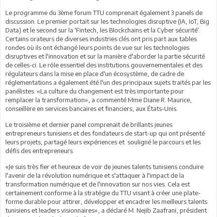
Le programme du 3ème forum TTU comprenait également 3 panels de
discussion. Le premier portait sur les technologies disruptive (IA, IoT, Big
Data) et le second sur la ‘Fintech, les Blockchains et la Cyber sécurité’.
Certains orateurs de diverses industries clés ont pris part aux tables
rondes où ils ont échangé leurs points de vue sur les technologies
disruptives et l'innovation et sur la manière d'aborder la partie sécurité
de celles-ci. Le rôle essentiel des institutions gouvernementales et des
régulateurs dans la mise en place d'un écosystème, de cadre de
réglementations a également été l'un des principaux sujets traités par les
panélistes. «La culture du changement est très importante pour
remplacer la transformation», a commenté Mme Diane R. Maurice,
conseillère en services bancaires et financiers, aux États-Unis.
Le troisième et dernier panel comprenait de brillants jeunes
entrepreneurs tunisiens et des fondateurs de start-up qui ont présenté
leurs projets, partagé leurs expériences et souligné le parcours et les
défis des entrepreneurs.
«Je suis très fier et heureux de voir de jeunes talents tunisiens conduire
l'avenir de la révolution numérique et s'attaquer à l'impact de la
transformation numérique et de l'innovation sur nos vies. Cela est
certainement conforme à la stratégie du TTU visant à créer une plate-
forme durable pour attirer, développer et encadrer les meilleurs talents
tunisiens et leaders visionnaires», a déclaré M. Nejib Zaafrani, président