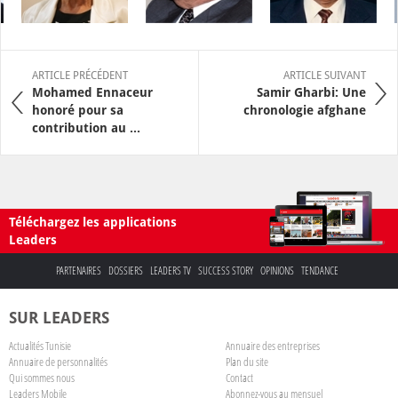
ARTICLE PRÉCÉDENT
ARTICLE SUIVANT
Mohamed Ennaceur
Samir Gharbi: Une
honoré pour sa
chronologie afghane
contribution au ...
Téléchargez les applications
Leaders
PARTENAIRES
DOSSIERS
LEADERS TV
SUCCESS STORY
OPINIONS
TENDANCE
SUR LEADERS
Actualités Tunisie
Annuaire des entreprises
Annuaire de personnalités
Plan du site
Qui sommes nous
Contact
Leaders Mobile
Abonnez-vous au mensuel