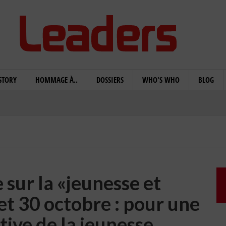
STORY
HOMMAGE À..
DOSSIERS
WHO'S WHO
BLOG
sur la «jeunesse et
et 30 octobre : pour une
tive de la jeunesse