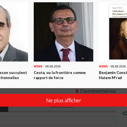
n ami
Imprimer
 ? PARTAGEZ-LE AVEC VOS AMIS !
TWEETER
ABONNEZ-VOUS
NEWS
- 08.08.2026
NEWS
- 08.08.2026
R CET ARTICLE
isson succulent
Ceuta, ou la frontière comme
Benjamin Consta
itionnelles
rapport de force
Hatem M’rad
0
Commentaires
Ne plus afficher
Commenter