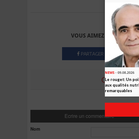
Envoyer à u
VOUS AIMEZ CET ARTICLE
PARTAGER
NEWS
- 09.08.2026
COMMENTE
Le rouget: Un po
aux qualités nutr
remarquables
Ecrire un commentaire
Nom