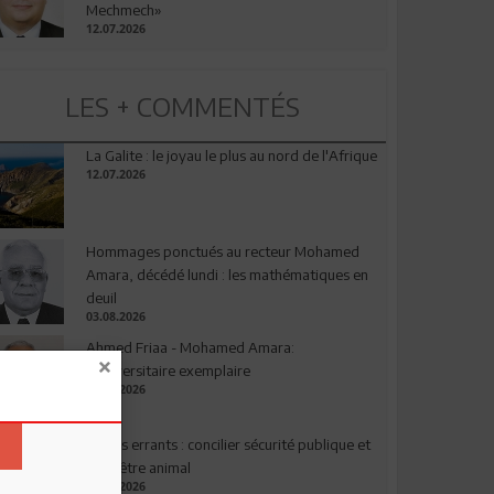
Mechmech»
12.07.2026
LES + COMMENTÉS
La Galite : le joyau le plus au nord de l'Afrique
12.07.2026
Hommages ponctués au recteur Mohamed
Amara, décédé lundi : les mathématiques en
deuil
03.08.2026
Ahmed Friaa - Mohamed Amara:
l’Universitaire exemplaire
04.08.2026
Chiens errants : concilier sécurité publique et
bien-être animal
17.07.2026