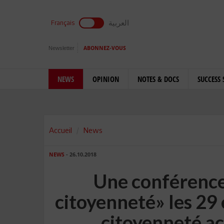
العربية
Français
Newsletter
ABONNEZ-VOUS
NEWS
OPINION
NOTES & DOCS
SUCCESS 
Accueil
News
NEWS
- 26.10.2018
Une conférence 
citoyenneté» les 29 
citoyenneté ac