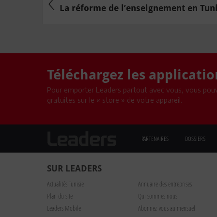
La réforme de l’enseignement en Tunis
Téléchargez les applicati
Pour emporter Leaders partout avec vous, vous pouv
gratuites sur le « store » de votre appareil.
PARTENAIRES
DOSSIERS
SUR LEADERS
Actualités Tunisie
Annuaire des entreprises
Plan du site
Qui sommes nous
Leaders Mobile
Abonnez-vous au mensuel