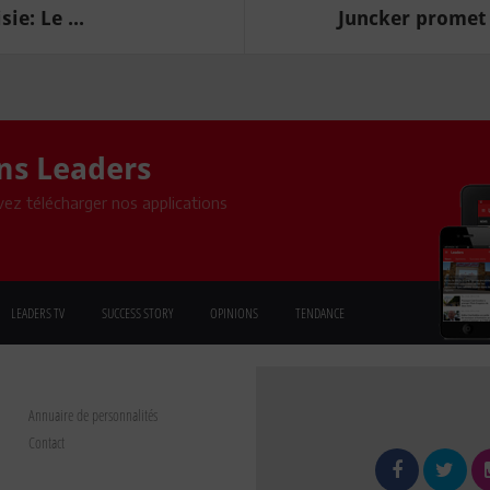
ie: Le ...
Juncker promet 
ons Leaders
ez télécharger nos applications
LEADERS TV
SUCCESS STORY
OPINIONS
TENDANCE
Annuaire de personnalités
Contact