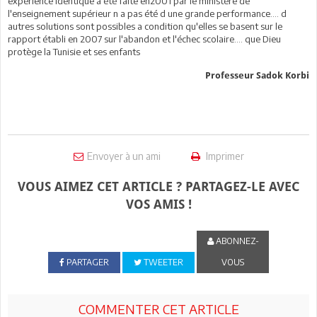
expérience identique a été faite en2001 par le ministère de
l'enseignement supérieur n a pas été d une grande performance…. d
autres solutions sont possibles a condition qu'elles se basent sur le
rapport établi en 2007 sur l'abandon et l'échec scolaire…. que Dieu
protège la Tunisie et ses enfants
Professeur Sadok Korbi
Envoyer à un ami
Imprimer
VOUS AIMEZ CET ARTICLE ? PARTAGEZ-LE AVEC
VOS AMIS !
ABONNEZ-
PARTAGER
TWEETER
VOUS
COMMENTER CET ARTICLE