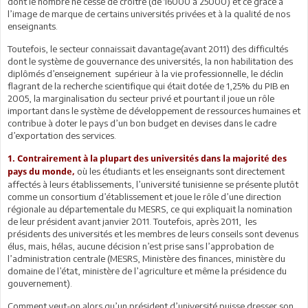
dont le nombre ne cesse de croitre (de 16000 à 25000) et ce grâce à
l’image de marque de certains universités privées et à la qualité de nos
enseignants.
Toutefois, le secteur connaissait davantage(avant 2011) des difficultés
dont le système de gouvernance des universités, la non habilitation des
diplômés d’enseignement supérieur à la vie professionnelle, le déclin
flagrant de la recherche scientifique qui était dotée de 1,25% du PIB en
2005, la marginalisation du secteur privé et pourtant il joue un rôle
important dans le système de développement de ressources humaines et
contribue à doter le pays d’un bon budget en devises dans le cadre
d’exportation des services.
1. Contrairement à la plupart des universités dans la majorité des
où les étudiants et les enseignants sont directement
pays du monde,
affectés à leurs établissements, l’université tunisienne se présente plutôt
comme un consortium d’établissement et joue le rôle d’une direction
régionale au départementale du MESRS, ce qui expliquait la nomination
de leur président avant janvier 2011. Toutefois, après 2011, les
présidents des universités et les membres de leurs conseils sont devenus
élus, mais, hélas, aucune décision n’est prise sans l’approbation de
l’administration centrale (MESRS, Ministère des finances, ministère du
domaine de l’état, ministère de l’agriculture et même la présidence du
gouvernement).
Comment veut-on alors qu’un président d’université puisse dresser son