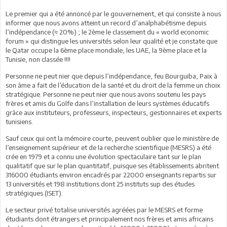
Le premier qui a été annoncé par le gouvernement, et qui consiste à nous
informer que nous avons atteint un record d’analphabétisme depuis
l’indépendance (≈ 20%) ; le 2ème le classement du « world economic
forum » qui distingue les universités selon leur qualité et je constate que
le Qatar occupe la 6ème place mondiale, les UAE, la 9ème place et la
Tunisie, non classée !!!!
Personne ne peut nier que depuis l’indépendance, feu Bourguiba, Paix à
son âme a fait de l’éducation de la santé et du droit de la femme un choix
stratégique. Personne ne peut nier que nous avons soutenu les pays
frères et amis du Golfe dans l’installation de leurs systèmes éducatifs
grâce aux instituteurs, professeurs, inspecteurs, gestionnaires et experts
tunisiens.
Sauf ceux qui ont la mémoire courte, peuvent oublier que le ministère de
l’enseignement supérieur et de la recherche scientifique (MESRS) a été
crée en 1979 et a connu une évolution spectaculaire tant sur le plan
qualitatif que sur le plan quantitatif, puisque ses établissements abritent
316000 étudiants environ encadrés par 22000 enseignants repartis sur
13 universités et 198 institutions dont 25 instituts sup des études
stratégiques (ISET).
Le secteur privé totalise universités agréées par le MESRS et forme
étudiants dont étrangers et principalement nos frères et amis africains