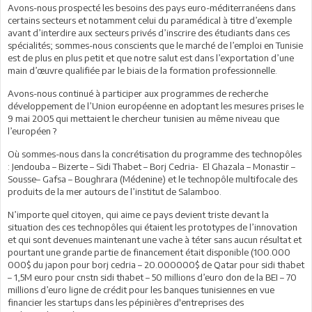
Avons-nous prospecté les besoins des pays euro-méditerranéens dans
certains secteurs et notamment celui du paramédical à titre d’exemple
avant d’interdire aux secteurs privés d’inscrire des étudiants dans ces
spécialités; sommes-nous conscients que le marché de l’emploi en Tunisie
est de plus en plus petit et que notre salut est dans l’exportation d’une
main d’œuvre qualifiée par le biais de la formation professionnelle.
Avons-nous continué à participer aux programmes de recherche
développement de l’Union européenne en adoptant les mesures prises le
9 mai 2005 qui mettaient le chercheur tunisien au même niveau que
l’européen ?
Où sommes-nous dans la concrétisation du programme des technopôles
: Jendouba – Bizerte – Sidi Thabet – Borj Cedria- El Ghazala – Monastir –
Sousse– Gafsa – Boughrara (Médenine) et le technopôle multifocale des
produits de la mer autours de l’institut de Salamboo.
N’importe quel citoyen, qui aime ce pays devient triste devant la
situation des ces technopôles qui étaient les prototypes de l’innovation
et qui sont devenues maintenant une vache à téter sans aucun résultat et
pourtant une grande partie de financement était disponible (100.000
000$ du japon pour borj cedria – 20.000000$ de Qatar pour sidi thabet
– 1,5M euro pour cnstn sidi thabet – 50 millions d’euro don de la BEI – 70
millions d’euro ligne de crédit pour les banques tunisiennes en vue
financier les startups dans les pépinières d'entreprises des