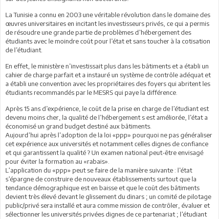
La Tunisie a connu en 2003 une véritable révolution dans le domaine des
œuvres universitaires en incitant les investisseurs privés, ce qui a permis
de résoudre une grande partie de problèmes d’hébergement des
étudiants avec le moindre coût pour l’état et sans toucher à la cotisation
de l’étudiant.
En effet, le ministère n’investissait plus dans les bâtiments et a établi un
cahier de charge parfait et a instauré un système de contrôle adéquat et
a établi une convention avec les propriétaires des foyers qui abritent les
étudiants recommandés par le MESRS qui paye la différence.
Après 15 ans d’expérience, le coût de la prise en charge de l’étudiant est
devenu moins cher, la qualité de l’hébergement s est améliorée, l’état a
économisé un grand budget destiné aux bâtiments.
Aujourd’hui après l’adoption de la loi «ppp» pourquoi ne pas généraliser
cet expérience aux universités et notamment celles dignes de confiance
et qui garantissent la qualité ? Un examen national peut-être envisagé
pour éviter la formation au «rabais».
L’application du «ppp» peut se faire de la manière suivante : l’état
s’épargne de construire de nouveaux établissements surtout que la
tendance démographique est en baisse et que le coût des bâtiments
devient très élevé devant le glissement du dinars ; un comité de pilotage
public/privé sera installé et aura comme mission de contrôler, évaluer et
sélectionner les universités privées dignes de ce partenariat ; l’étudiant