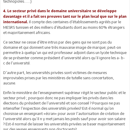
technopoles…….)
4. Le secteur privé dans le domaine universitaire se développe
davantage et il a fait ses preuves tant sur le plan local que sur le plan
Il compte des centaines d’établissements agréés par le
international.
MESRS tunisien et des milliers d’étudiants dont au moins 60% étrangers
et majoritairement africains.
Ce secteur ne cesse d’être intrus par des gens qui ne sont pas du
domaine et qui donnent une très mauvaise image de marque; peut-on
permettre à quelqu’un qui est professeur adjoint dans un lycée technique
de se présenter comme président d’université alors qu’il ignore les a- b-
c de l’université.
D’autre part, les universités privées sont victimes de mesures
improvisées prises par les ministères de tutelle sans concertation,
aucune.
Enfin le ministère de l’enseignement supérieur régit le secteur public et le
secteur privé ; pourquoi donc ne pas impliquer les privés dans les
élections du président de l’université et son conseil ? Pourquoi ne pas
intensifier l’inspection des universités privées? Est-il normal qu’on
choisisse un enseignant «écran» pour avoir l’autorisation de création de
l’université alors qu’il n y met jamais les pieds sauf pour avoir son salaire
? Est-il normal de laisser les universités privées se baser majoritairement
sur des jeunes enseignants non doctorants?