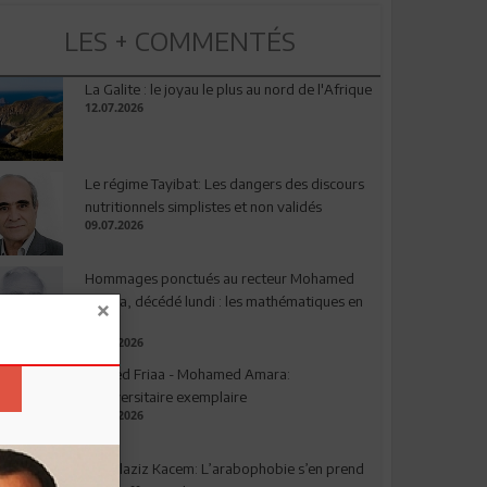
LES + COMMENTÉS
La Galite : le joyau le plus au nord de l'Afrique
12.07.2026
Le régime Tayibat: Les dangers des discours
nutritionnels simplistes et non validés
09.07.2026
Hommages ponctués au recteur Mohamed
Amara, décédé lundi : les mathématiques en
deuil
03.08.2026
Ahmed Friaa - Mohamed Amara:
l’Universitaire exemplaire
04.08.2026
Abdelaziz Kacem: L’arabophobie s’en prend