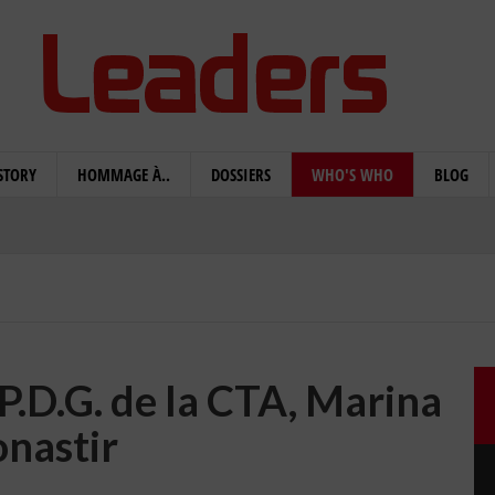
STORY
HOMMAGE À..
DOSSIERS
WHO'S WHO
BLOG
P.D.G. de la CTA, Marina
nastir