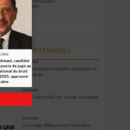
aux chiffres arabes
09.07.2026
PARTENAIRES
4.2026
ghmani, candidat
06.08.2026
u poste de juge au
Un consortium européen développe un
ational du droit
modèle de ...
-2035, approuvé
caine
04.08.2026
OPPO lance l'A6c en Tunisie: la nouvelle
...
29.07.2026
Le Groupe QNB poursuit l’exécution