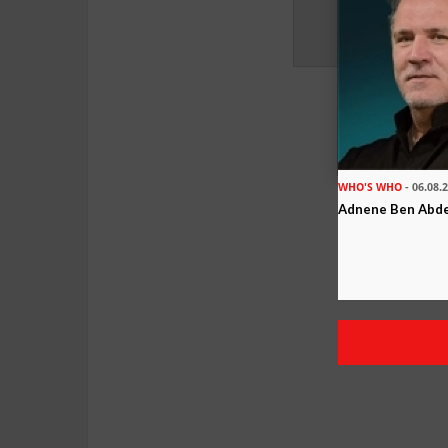
WHO'S WHO
- 06.08.
Adnene Ben Abd