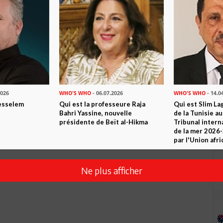
Envoyer
2026
WHO'S WHO
- 06.07.2026
WHO'S WHO
- 14.0
esselem
Qui est la professeure Raja
Qui est Slim La
Bahri Yassine, nouvelle
de la Tunisie a
présidente de Beït al-Hikma
Tribunal intern
de la mer 2026
par l'Union afri
Ne plus afficher