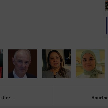
ir : ...
Houcine 