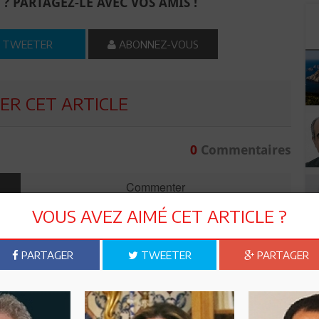
 ? PARTAGEZ-LE AVEC VOS AMIS !
TWEETER
ABONNEZ-VOUS
R CET ARTICLE
0
Commentaires
Commenter
VOUS AVEZ AIMÉ CET ARTICLE ?
PARTAGER
TWEETER
PARTAGER