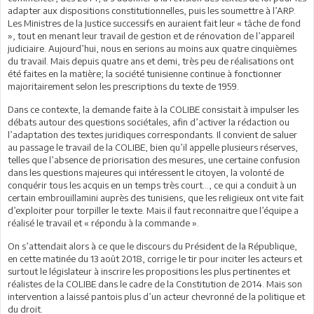
adapter aux dispositions constitutionnelles, puis les soumettre à l’ARP.
Les Ministres de la Justice successifs en auraient fait leur « tâche de fond
», tout en menant leur travail de gestion et de rénovation de l’appareil
judiciaire. Aujourd’hui, nous en serions au moins aux quatre cinquièmes
du travail. Mais depuis quatre ans et demi, très peu de réalisations ont
été faites en la matière; la société tunisienne continue à fonctionner
majoritairement selon les prescriptions du texte de 1959.
Dans ce contexte, la demande faite à la COLIBE consistait à impulser les
débats autour des questions sociétales, afin d’activer la rédaction ou
l’adaptation des textes juridiques correspondants. Il convient de saluer
au passage le travail de la COLIBE, bien qu’il appelle plusieurs réserves,
telles que l’absence de priorisation des mesures, une certaine confusion
dans les questions majeures qui intéressent le citoyen, la volonté de
conquérir tous les acquis en un temps très court…, ce qui a conduit à un
certain embrouillamini auprès des tunisiens, que les religieux ont vite fait
d’exploiter pour torpiller le texte. Mais il faut reconnaitre que l’équipe a
réalisé le travail et « répondu à la commande ».
On s’attendait alors à ce que le discours du Président de la République,
en cette matinée du 13 août 2018, corrige le tir pour inciter les acteurs et
surtout le législateur à inscrire les propositions les plus pertinentes et
réalistes de la COLIBE dans le cadre de la Constitution de 2014. Mais son
intervention a laissé pantois plus d’un acteur chevronné de la politique et
du droit.