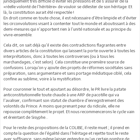
juridiquement très difficile d’éviter les pressions et de s’assurer de la
«réelle volonté de l’héritière» de vouloir se délester de son héritage. Et
là, la constitution aurait été respectée !
En droit comme en toute chose, il est nécessaire d’être limpide et d’éviter
les circonvolutions visant à contenter tout le monde et aboutissant à des
demi-mesures qui n’apportent rien à l’unité nationale et au principe du
vivre-ensemble.
Cela dit, on sait déjà qu’il existe des contradictions flagrantes entre
divers articles de la constitution qui laissent la porte ouverte à toutes les
interprétations, donc à toutes les controverses (ou à tous les
marchandages, c’est selon). Cela constitue une première source de
confusions. Lorsqu’on y ajoute des projets de réformes sociétales sans
préparation, sans argumentaire et sans portage médiatique ciblé, cela
confine au sublime, voire à la mystification.
Pour couronner le tout et ajoutant au désordre, le PR livre la patate
anticonstitutionnelle toute chaude à une ARP de pacotille qui va
l’avaliser, confirmant son statut de chambre d’enregistrement des
volontés du Prince. A moins que prenant peur du ridicule, elle ne
repousse complètement le projet. Et nous recommencerons le cycle vain
et éreintant de Sisyphe…
Pour le reste des propositions de la COLIBE, il reste muet ; il prend en
compte la question de l’égalité dans l’héritage et rejette tout le reste
avec suffisance, sans même laisser entendre qu’un certain nombre de