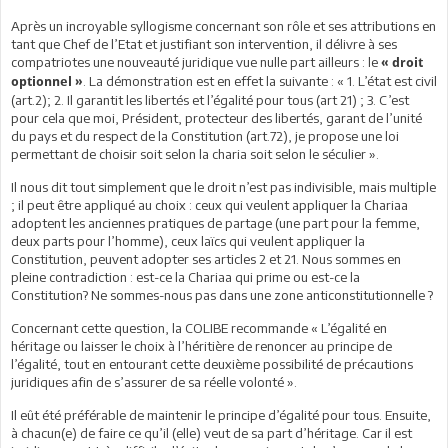
Après un incroyable syllogisme concernant son rôle et ses attributions en
tant que Chef de l’Etat et justifiant son intervention, il délivre à ses
compatriotes une nouveauté juridique vue nulle part ailleurs : le
« droit
. La démonstration est en effet la suivante : « 1. L’état est civil
optionnel »
(art.2); 2. Il garantit les libertés et l’égalité pour tous (art 21) ; 3. C’est
pour cela que moi, Président, protecteur des libertés, garant de l’unité
du pays et du respect de la Constitution (art.72), je propose une loi
permettant de choisir soit selon la charia soit selon le séculier ».
Il nous dit tout simplement que le droit n’est pas indivisible, mais multiple
; il peut être appliqué au choix : ceux qui veulent appliquer la Chariaa
adoptent les anciennes pratiques de partage (une part pour la femme,
deux parts pour l’homme), ceux laïcs qui veulent appliquer la
Constitution, peuvent adopter ses articles 2 et 21. Nous sommes en
pleine contradiction : est-ce la Chariaa qui prime ou est-ce la
Constitution? Ne sommes-nous pas dans une zone anticonstitutionnelle ?
Concernant cette question, la COLIBE recommande « L’égalité en
héritage ou laisser le choix à l’héritière de renoncer au principe de
l’égalité, tout en entourant cette deuxième possibilité de précautions
juridiques afin de s’assurer de sa réelle volonté ».
Il eût été préférable de maintenir le principe d’égalité pour tous. Ensuite,
à chacun(e) de faire ce qu’il (elle) veut de sa part d’héritage. Car il est