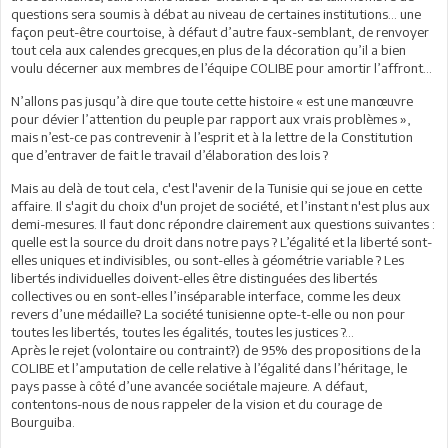
questions sera soumis à débat au niveau de certaines institutions… une
façon peut-être courtoise, à défaut d’autre faux-semblant, de renvoyer
tout cela aux calendes grecques,en plus de la décoration qu’il a bien
voulu décerner aux membres de l’équipe COLIBE pour amortir l’affront…
N’allons pas jusqu’à dire que toute cette histoire « est une manœuvre
pour dévier l’attention du peuple par rapport aux vrais problèmes »,
mais n’est-ce pas contrevenir à l’esprit et à la lettre de la Constitution
que d’entraver de fait le travail d’élaboration des lois ?
Mais au delà de tout cela, c'est l'avenir de la Tunisie qui se joue en cette
affaire. Il s'agit du choix d'un projet de société, et l’instant n'est plus aux
demi-mesures. Il faut donc répondre clairement aux questions suivantes :
quelle est la source du droit dans notre pays ? L’égalité et la liberté sont-
elles uniques et indivisibles, ou sont-elles à géométrie variable ? Les
libertés individuelles doivent-elles être distinguées des libertés
collectives ou en sont-elles l’inséparable interface, comme les deux
revers d’une médaille? La société tunisienne opte-t-elle ou non pour
toutes les libertés, toutes les égalités, toutes les justices ?...
Après le rejet (volontaire ou contraint?) de 95% des propositions de la
COLIBE et l’amputation de celle relative à l’égalité dans l’héritage, le
pays passe à côté d’une avancée sociétale majeure. A défaut,
contentons-nous de nous rappeler de la vision et du courage de
Bourguiba.