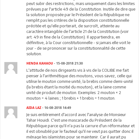
peut subir des restrictions, mais uniquement dans les limites
prévues par l'article 49 de la Constitution. Inutile de dire que
la solution proposée par le Président de la République ne
remplit pas les critères de la disposition constitutionnelle
précitée et qu'elle porterait, de surcroît, atteinte au
caractère intangible de l'article 21 de la Constitution (voir
art. 49 in fine de la Constitution). Il appartiendra, en
définitive, à la Cour constitutionnelle - si jamais elle voit le
jour - de se prononcer sur la constitutionnalité de cette
solution.
HENDA KAHAOU
- 15-08-2018 21:30
L'attitude de nos dirigeants vis à vis de la COLIBE me fait
penser à l'arithmétique des moutons, vous savez, celle qui
utilise le mouton comme unité, la brebis comme demi-unité
(la brebis étant la moitié du mouton), et la laine comme
unité de produit de mouton. Exemples: 2 mouton × 2
mouton = 4 laines ; 1 brebis + 1 brebis = 1 mouton.
AIDA LAZ
- 16-08-2018 14:49
Je suis entièrement d'accord avec l'analyse de Monsieur
Tahar Houidi. C'est une mascarade du Président de la
République parce qu'il n'a pas la carrure d'un réformateur et
il est obnubilé par le fauteuil qu'il ne veut pas quitter donc il
ménage les islamistes pour se maintenir. Car il aurait pu