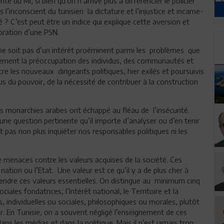
té du MI, si bien qu’on n’arrive plus à différencier le policier
’inconscient du tunisien la dictature et l’injustice et incarne-
té ? C’est peut être un indice qui explique cette aversion et
oration d’une PSN.
é ne soit pas d’un intérêt proéminent parmi les problèmes que
llement la préoccupation des individus, des communautés et
e les nouveaux dirigeants politiques, hier exilés et poursuivis
bus du pouvoir, de la nécessité de contribuer à la construction
les monarchies arabes ont échappé au fléau de l’insécurité.
une question pertinente qu’il importe d’analyser ou d’en tenir
pas non plus inquiéter nos responsables politiques ni les
e menaces contre les valeurs acquises de la société. Ces
 nation ou l’Etat. Une valeur est ce qu’il y a de plus cher à
éfendre ces valeurs essentielles. On distingue au minimum cinq
ociales fondatrices, l’Intérêt national, le Territoire et la
, individuelles ou sociales, philosophiques ou morales, plutôt
ir. En Tunisie, on a souvent négligé l’enseignement de ces
ans les médias et dans la politique. Mais il n’est jamais trop