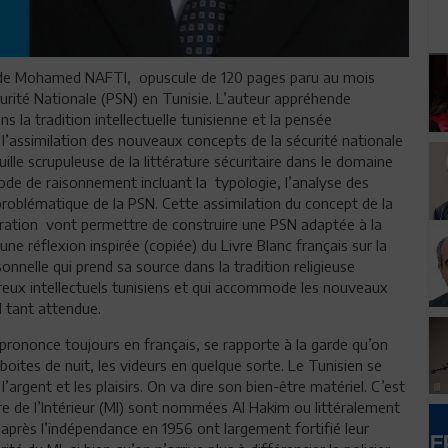
re de Mohamed NAFTI, opuscule de 120 pages paru au mois
curité Nationale (PSN) en Tunisie. L’auteur appréhende
 la tradition intellectuelle tunisienne et la pensée
l’assimilation des nouveaux concepts de la sécurité nationale
ouille scrupuleuse de la littérature sécuritaire dans le domaine
de de raisonnement incluant la typologie, l’analyse des
roblématique de la PSN. Cette assimilation du concept de la
ration vont permettre de construire une PSN adaptée à la
ne réflexion inspirée (copiée) du Livre Blanc français sur la
sonnelle qui prend sa source dans la tradition religieuse
reux intellectuels tunisiens et qui accommode les nouveaux
N tant attendue.
 prononce toujours en français, se rapporte à la garde qu’on
oites de nuit, les videurs en quelque sorte. Le Tunisien se
’argent et les plaisirs. On va dire son bien-être matériel. C’est
ère de l’Intérieur (MI) sont nommées Al Hakim ou littéralement
 après l’indépendance en 1956 ont largement fortifié leur