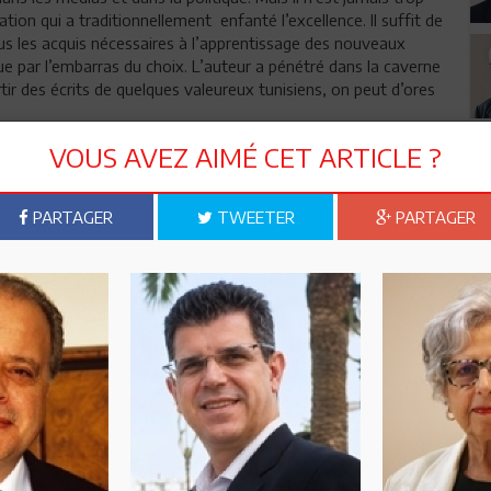
tion qui a traditionnellement enfanté l’excellence. Il suffit de
us les acquis nécessaires à l’apprentissage des nouveaux
que par l’embarras du choix. L’auteur a pénétré dans la caverne
partir des écrits de quelques valeureux tunisiens, on peut d’ores
VOUS AVEZ AIMÉ CET ARTICLE ?
 al Arab définit la Sécurité comme le contraire de la Peur et
on œuvre demeure une référence mondiale.
 des Prolégomènes, Al Muqadima. Fût le premier penseur de
PARTAGER
TWEETER
PARTAGER
 l’homme. La subsistance, la sécurité, l’appartenance à une
rité répressive. Ses idées ont-elles inspiré les philosophes
nt?
 l’exégèse du Coran At-Tahrir wa Tanwir , a établi le
e la Justice, la Dignité et le Bien-Etre matériel. Elle implique
 l’Intérêt National et la Richesse. Une déficience des trois
ence de la sécurité compromet les trois derniers ». Ce concept
iècle?
n tunisienne et non la nation arabe. La Tunisie a édifié une
est constitué de différentes nations et c’est ce qui explique