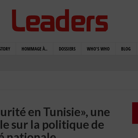
STORY
HOMMAGE À..
DOSSIERS
WHO'S WHO
BLOG
urité en Tunisie», une
le sur la politique de
é nationale