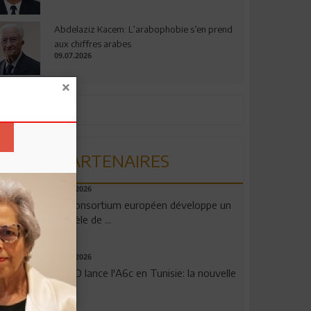
Abdelaziz Kacem: L’arabophobie s’en prend
aux chiffres arabes
09.07.2026
PARTENAIRES
06.08.2026
Un consortium européen développe un
modèle de ...
04.08.2026
OPPO lance l'A6c en Tunisie: la nouvelle
...