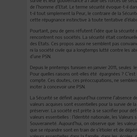
survie et leur gouvernance à l’aide des forces de sécuri
de l’homme d’Etat. Le terme sécurité évoque-t-il dans l
t-il tout simplement la Peur, le contraire de la Sécuri
cette répugnance instinctive à toute tentative d’élab
Pourtant, peu de gens réfutent l’idée que la sécurit
rencontrent nos sociétés. La sécurité était continue
des Etats. Ces propos aussi ne semblent pas convaincr
ni la société civile qui a longtemps lutté contre les a
d’une PSN.
Depuis le printemps tunisien en janvier 2011, seules 
Pour quelles raisons ont-elles été épargnées ? C’est 
compte. Ces doutes, ces préoccupations, ne semblent 
inciter à concevoir une PSN.
La Sécurité se définit aujourd’hui comme l’absence d
valeurs acquises sont essentielles pour la survie de la
préserver. La société est prête à se sacrifier pour d
valeurs essentielles : l’Identité nationale, les Valeurs s
Souveraineté. Aujourd’hui, on observe que les valeurs
que se répandre sont en train de s’étioler et de dépér
valeurs essentielles dans la famille, dans les écoles, d