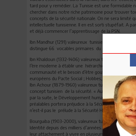
tard pour y remédier. La Tunisie est une formidable na
chercher dans notre riche patrimoine pour trouver to
concepts de la sécurité nationale. On ne sera limité 
intellectuelle tunisienne. Il en est sorti stupéfait. A 
et déjà commencer l’apprentissage de la PSN.
Ibn Mandhur (1291) valeureux tunisien, auteur du Lisan
distingue 66 vocables primaires du mot sécurité. S
Ibn Khaldoun (1332-1406) valeureux tunisien, auteur
l’ère moderne à établir une hiérarchie des besoins de
communauté et le besoin d’être gouverné par une auto
européens du Pacte Social ; Hobbes, Rousseau et Ka
Ibn Achour (1879-1960) valeureux tunisien. Auteur de
concept tunisien de la sécurité. « Auparavant, elle exig
par la suite, le Développement humain, la poursuite de
préalables portera préjudice à la Sécurité. Une défici
n’est-il pas le prélude à la Sécurité Humaine du XXI s
Bourguiba (1903-2000), valeureux tunisien. « La Natio
Identité depuis des milliers d’années. Le monde arabe 
leur attachement à vivre en plusieurs Etats. »