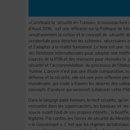
«Construire la sécurité en Tunisie», le nouveau liv
d’Aout 2018, est une réflexion sur la Politique de Sé
simultanément la notion et le concept de sécurité dans
occidentale pour dénicher les schèmes nécessaires à 
et l’adapter à la réalité tunisienne. Le livre est une f
des Relations Internationales pour adopter une métho
sources de la PSN et des menaces pour résoudre la p
sécurité et l’accommodation du processus de l’élabo
Tunisie. L’œuvre n’est pas une étude comparative, ni u
défense et la sécurité, elle est une pure réflexion per
musulmane, qui coule à travers les œuvres des valeu
concepts d’analyse qui serviront à élaborer cette PS
Dans le langage parlé tunisien, le mot sécurité, qu’on
rencontre dans les supermarchés, les banques et les b
soucie avant tout de ses propres intérêts ; la bouffe, l
légitime. Par contre, les forces de sécurité du Minist
« le Gouvernant ». C’est que les régimes dictatoriaux