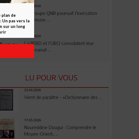
29.07.2026
Le Groupe QNB poursuit l’exécution
e plan de
rigoureuse ...
 Un pas vers la
n sur un long
rir
24.07.2026
La BERD et l’UBCI consolident leur
partenariat ...
LU POUR VOUS
23.04.2026
Vient de paraître - «Dictionnaire des ...
17.03.2026
Noureddine Dougui : Comprendre le
Moyen-Orient, ...