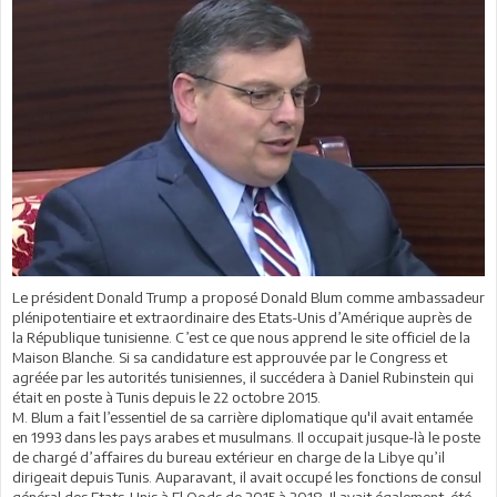
Le président Donald Trump a proposé Donald Blum comme ambassadeur
plénipotentiaire et extraordinaire des Etats-Unis d’Amérique auprès de
la République tunisienne. C’est ce que nous apprend le site officiel de la
Maison Blanche. Si sa candidature est approuvée par le Congress et
agréée par les autorités tunisiennes, il succédera à Daniel Rubinstein qui
était en poste à Tunis depuis le 22 octobre 2015.
M. Blum a fait l’essentiel de sa carrière diplomatique qu'il avait entamée
en 1993 dans les pays arabes et musulmans. Il occupait jusque-là le poste
de chargé d’affaires du bureau extérieur en charge de la Libye qu’il
dirigeait depuis Tunis. Auparavant, il avait occupé les fonctions de consul
général des Etats-Unis à El Qods de 2015 à 2018. Il avait également été