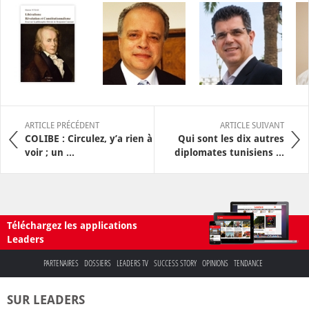
ARTICLE PRÉCÉDENT
ARTICLE SUIVANT
COLIBE : Circulez, y’a rien à
Qui sont les dix autres
voir ; un ...
diplomates tunisiens ...
Téléchargez les applications
Leaders
PARTENAIRES
DOSSIERS
LEADERS TV
SUCCESS STORY
OPINIONS
TENDANCE
SUR LEADERS