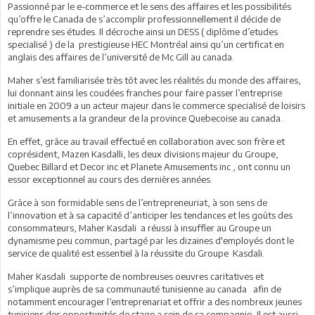
Passionné par le e-commerce et le sens des affaires et les possibilités
qu’offre le Canada de s’accomplir professionnellement il décide de
reprendre ses études. Il décroche ainsi un DESS ( diplôme d’etudes
specialisé ) de la prestigieuse HEC Montréal ainsi qu’un certificat en
anglais des affaires de l’université de Mc Gill au canada.
Maher s’est familiarisée très tôt avec les réalités du monde des affaires,
lui donnant ainsi les coudées franches pour faire passer l’entreprise
initiale en 2009 a un acteur majeur dans le commerce specialisé de loisirs
et amusements a la grandeur de la province Quebecoise au canada.
En effet, grâce au travail effectué en collaboration avec son frère et
coprésident, Mazen Kasdalli, les deux divisions majeur du Groupe,
Quebec Billard et Decor inc et Planete Amusements inc , ont connu un
essor exceptionnel au cours des dernières années.
Grâce à son formidable sens de l’entrepreneuriat, à son sens de
l’innovation et à sa capacité d’anticiper les tendances et les goûts des
consommateurs, Maher Kasdali a réussi à insuffler au Groupe un
dynamisme peu commun, partagé par les dizaines d'employés dont le
service de qualité est essentiel à la réussite du Groupe Kasdali.
Maher Kasdali supporte de nombreuses oeuvres caritatives et
s’implique auprès de sa communauté tunisienne au canada afin de
notamment encourager l’entreprenariat et offrir a des nombreux jeunes
tunisiens des opportunités de stage a sein de sa compagnie, Il est aussi