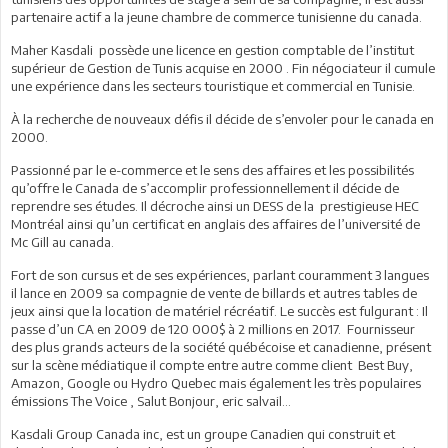
partenaire actif a la jeune chambre de commerce tunisienne du canada.
Maher Kasdali possède une licence en gestion comptable de l’institut
supérieur de Gestion de Tunis acquise en 2000 . Fin négociateur il cumule
une expérience dans les secteurs touristique et commercial en Tunisie.
À la recherche de nouveaux défis il décide de s’envoler pour le canada en
2000.
Passionné par le e-commerce et le sens des affaires et les possibilités
qu’offre le Canada de s’accomplir professionnellement il décide de
reprendre ses études. Il décroche ainsi un DESS de la prestigieuse HEC
Montréal ainsi qu’un certificat en anglais des affaires de l’université de
Mc Gill au canada.
Fort de son cursus et de ses expériences, parlant couramment 3 langues
il lance en 2009 sa compagnie de vente de billards et autres tables de
jeux ainsi que la location de matériel récréatif. Le succès est fulgurant : Il
passe d’un CA en 2009 de 120 000$ à 2 millions en 2017. Fournisseur
des plus grands acteurs de la société québécoise et canadienne, présent
sur la scène médiatique il compte entre autre comme client Best Buy,
Amazon, Google ou Hydro Quebec mais également les très populaires
émissions The Voice , Salut Bonjour, eric salvail...
Kasdali Group Canada inc, est un groupe Canadien qui construit et