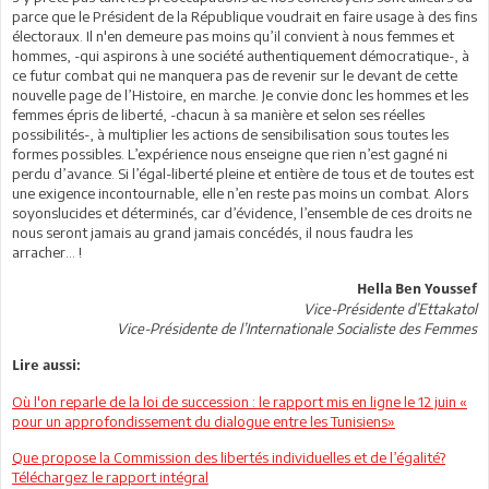
parce que le Président de la République voudrait en faire usage à des fins
électoraux. Il n'en demeure pas moins qu’il convient à nous femmes et
hommes, -qui aspirons à une société authentiquement démocratique-, à
ce futur combat qui ne manquera pas de revenir sur le devant de cette
nouvelle page de l’Histoire, en marche. Je convie donc les hommes et les
femmes épris de liberté, -chacun à sa manière et selon ses réelles
possibilités-, à multiplier les actions de sensibilisation sous toutes les
formes possibles. L’expérience nous enseigne que rien n’est gagné ni
perdu d’avance. Si l’égal-liberté pleine et entière de tous et de toutes est
une exigence incontournable, elle n’en reste pas moins un combat. Alors
soyonslucides et déterminés, car d’évidence, l’ensemble de ces droits ne
nous seront jamais au grand jamais concédés, il nous faudra les
arracher… !
Hella Ben Youssef
Vice-Présidente d’Ettakatol
Vice-Présidente de l’Internationale Socialiste des Femmes
Lire aussi:
Où l'on reparle de la loi de succession : le rapport mis en ligne le 12 juin «
pour un approfondissement du dialogue entre les Tunisiens»
Que propose la Commission des libertés individuelles et de l’égalité?
Téléchargez le rapport intégral