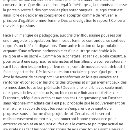
conservatrice. Que dire « du droit égal à l’héritage », la commission laisse
la porte ouverte à des options les plus antagoniques. Le législateur est
ainsi libre de décider en conscience d’accepter comme de refuser le
principe d’égalité homme-femme. Dès sa divulgation le rapport Colibe a
ravivé les passions.
Face à un manque de pédagogie, aux cris d’enthousiasme poussés par
une frange de la population, hommes et femmes confondus, se sont vus
opposés un tollé d’indignations d’une autre fraction de la population
arguant d’une offense inadmissible et d’un outrage intolérable à la
religion et « au sacré ». Comme on le constate, et sans que cela constitue
pour autant une surprise, les islamistes et leur alliés ultraconservateurs, -
car il faut bien les appeler par leur nom-, sont de nouveau vent debout. Il
fallait s’y attendre. Dès lors la question cruciale se pose : Quel pourrait
être le devenir de ce rapport ? Se transformer en lois qui viendraient
renforcer et consolider les droits des citoyens et singulièrement ceux des
femmes dans toute leur plénitude ! Devenir une loi alibi avec seulement
quelques articles consensuels, ou bien encore finir aux oubliettes de
l’Histoire, relégué aux archives nationales ! Une question pour l’instant
sans réponse immédiate car il est peu probable que le gouvernement ou
même une fraction de députés veuille s’emparer de ce sujet et le
proposer sous la forme d’un projet de loi. Certains, et ils seront
malheureusement nombreux, se donneront bonne conscience pour
enterrer ce projet en arguant du fait que le contexte politique actuel ne
s’y prête pas tant les préoccupations de nos concitoyens sont ailleurs ou