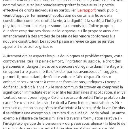
nommé pour lever les obstacles interprétatifs mais aussi la portée
effective de droits individuels en particulier.
Le rapport
rendu public,
vient d’appuyer fermement l’application de certains articles de la
constitution comme le droit à la vie, à la dignité, à la santé, à l’intégrité
physique et morale de la personne. La commission Colibe propose
d’insérer ces principes dans une loi organique. Elle propose aussi des
amendements à des articles de loi afin de les rendre conformes à la
nouvelle constitution. Le rapport passe en revue ce que les juristes
appellent « les zones grises ».
Autrement dit les aspects les plus équivoques et problématiques, voire
controversés, tels, la peine de mort, l’incitation au suicide, le droit des
personnes en danger, le devoir de secours et l’égalité dans l’héritage. Si
ce rapport a le grand mérite d’exister par les avancées qu’il suggère,
permet-il, pour autant, de réduire voire de faire disparaître les «
ambivalences » propres à certaines formulations juridiques ? Exemple
édifiant : Le droit à la vie ? Si le sens commun du citoyen en comprend la
signification immédiate et en identifie les domaines d’application, il en va
tout autrement pour le juge. Celui-ci reste confronté à l’interprétation du
caractère « sacré » de la vie. Le droit à l’avortement pourrait alors être
remis en question sous prétexte d'atteinte à la sacralité de la vie. De plus
il se réduit à une exception au travers d'un alinéa du code pénal. Un autre
exemple s’illustre de façon similaire à travers la formulation relative à «
l’intégrité physique de la personne » qui passe sous silence « la liberté de
disposer de son corps » autre tabou bien ancré dans notre société