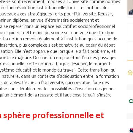
onnelle se sont récemment imposés à l'Université comme normes
on d'une évolution institutionnelle forte. Les notions de
nouveaux axes stratégiques forts pour l’Université. Réussir,
enir un diplôme, en vue d’être inséré socialement et
 à se repérer dans un espace éducatif et socioprofessionnel
our guider, mettre une personne sur une voie une direction
 La notion renvoie également à l’institution qui s’occupe de
 L’insertion, plus complexe s’est construite au coeur du débat
isation. Elle n’est apparue que lorsqu’elle a fait problème, et
sociétale majeure. Occuper un emploi étant l’un des passages
professionnelle, cette notion a fini par désigner, le moment
système éducatif et le monde du travail. Cette transition, qui
n naturelle, dans un contexte d’adéquation entre la formation
s durables. L’échec à l’Université, qui constitue l’une des
ilise considérablement les possibilités d’insertion des jeunes.
’un élément de la réussite et il faut ensuite qu’il s’insère
a sphère professionnelle et