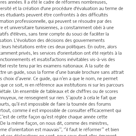
ères années. Il a été le cadre de réformes nombreuses,
rsité et la création d'une procédure d'évaluation au terme de
les étudiants peuvent être confrontés à des difficultés
ormation professionnelle, qui peuvent se résoudre par des
re et universitaire tunisiennes, a constamment obéi à une
tatifs d'élèves, sans tenir compte du souci de faciliter la
alisation. L'évolution des décisions des gouvernements
 leurs hésitations entre ces deux politiques. En outre, alors
amment privés, les services d'orientation ont été rejetés à la
nctionnements et insatisfactions inévitables vis-à-vis des
tiel reste tenu par les examens nationaux. A la suite de
ttre un guide, sous la forme d’une banale brochure sans attrait
es choix d’avenir. Ce guide, qui n’en a que le nom, ne permet
ue ce soit, ni en référence aux institutions ni sur les parcours
ociétale. Un ensemble de tableaux et de chiffres ou de scores
nnuyeux, ne renseignent sur rien. S’ajoute à cela le fait que
ourts, qu’il est impossible de faire la tournée des forums
artout, comme il est impossible de consulter efficacement qui
 C’est de cette façon qu’est réglée chaque année cette
s. De la même façon, on nous dit, comme des ministres,
d’orientation est mauvais’’, ‘’il faut le réformer’’ et bien
 et ces déclarations ne sont, pour ceux dont elles émanent,