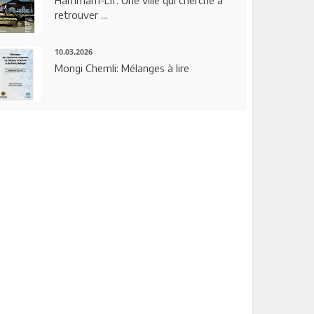
Hammam-Lif: Une ville qui cherche à
retrouver ...
10.03.2026
Mongi Chemli: Mélanges à lire