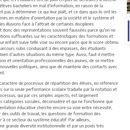
élèves bacheliers en mal d’information, en raison de la
nt pas à déterminer ce qui leur plaît, et ce dans quoi ils ont les
êmes en matière d’orientation par la société et le système et
 illusions face à l’attrait de certaines disciplines
ont donc des représentations souvent faussées parce qu’on ne
ations suffisantes sur les caractéristiques des formations et
ur enfant suive telle voie ou encore parce que le score obtenu
parcours subis conduisant à des impasses, des étudiants
et bien d’autres situations du même type. Aussi, faut-il mettre
ertion et orientation professionnelles des jeunes, de se mettre
 nouvelles politiques, ainsi que de maintenir des contacts avec
nt.
 caractère de processus de répartition des élèves, en référence
s sur la seule performance scolaire traduite par la notation et
rocessus, qui par ces simples aspects, est largement
 catégories sociales, déconsidéré et qui ne fonctionne que
rientation éducative cherche encore sa voie entre nécessité,
r des outils de travail, les questions de formation des
 à ce secteur du système éducatif. Par ailleurs,
ne grande diversité institutionnelle et par un poids très