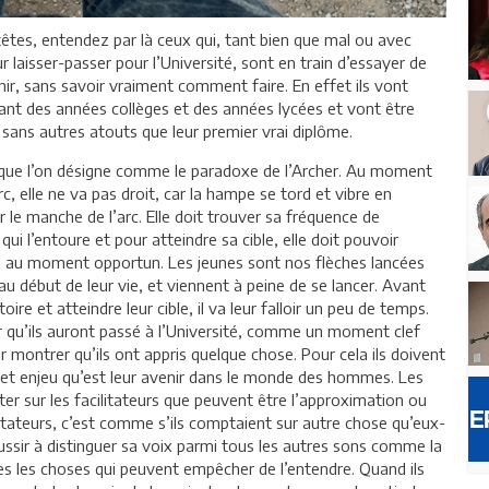
êtes, entendez par là ceux qui, tant bien que mal ou avec
r laisser-passer pour l’Université, sont en train d’essayer de
enir, sans savoir vraiment comment faire. En effet ils vont
isant des années collèges et des années lycées et vont être
 sans autres atouts que leur premier vrai diplôme.
que l’on désigne comme le paradoxe de l’Archer. Au moment
arc, elle ne va pas droit, car la hampe se tord et vibre en
r le manche de l’arc. Elle doit trouver sa fréquence de
qui l’entoure et pour atteindre sa cible, elle doit pouvoir
ire au moment opportun. Les jeunes sont nos flèches lancées
t au début de leur vie, et viennent à peine de se lancer. Avant
toire et atteindre leur cible, il va leur falloir un peu de temps.
ur qu’ils auront passé à l’Université, comme un moment clef
ir montrer qu’ils ont appris quelque chose. Pour cela ils doivent
 cet enjeu qu’est leur avenir dans le monde des hommes. Les
ter sur les facilitateurs que peuvent être l’approximation ou
tateurs, c’est comme s’ils comptaient sur autre chose qu’eux-
éussir à distinguer sa voix parmi tous les autres sons comme la
utes les choses qui peuvent empêcher de l’entendre. Quand ils