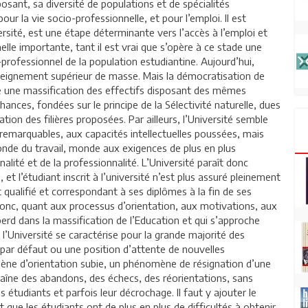
posant, sa diversité de populations et de spécialités
ur la vie socio-professionnelle, et pour l’emploi. Il est
ersité, est une étape déterminante vers l’accès à l’emploi et
lle importante, tant il est vrai que s’opère à ce stade une
o-professionnel de la population estudiantine. Aujourd’hui,
seignement supérieur de masse. Mais la démocratisation de
né une massification des effectifs disposant des mêmes
hances, fondées sur le principe de la Sélectivité naturelle, dues
sation des filières proposées. Par ailleurs, l’Université semble
remarquables, aux capacités intellectuelles poussées, mais
onde du travail, monde aux exigences de plus en plus
alité et de la professionnalité. L’Université paraît donc
t l’étudiant inscrit à l’université n’est plus assuré pleinement
qualifié et correspondant à ses diplômes à la fin de ses
onc, quant aux processus d’orientation, aux motivations, aux
erd dans la massification de l’Education et qui s’approche
l’Université se caractérise pour la grande majorité des
 par défaut ou une position d’attente de nouvelles
mène d’orientation subie, un phénomène de résignation d’une
raîne des abandons, des échecs, des réorientations, sans
 étudiants et parfois leur décrochage. Il faut y ajouter le
t que les étudiants ont de plus en plus de difficultés à obtenir