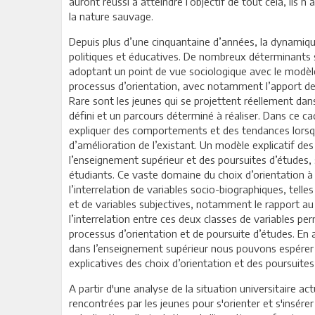
auront réussi à atteindre l’objectif de tout cela, ils n
la nature sauvage.
Depuis plus d’une cinquantaine d’années, la dynamiqu
politiques et éducatives. De nombreux déterminants s
adoptant un point de vue sociologique avec le modèl
processus d’orientation, avec notamment l’apport de l
Rare sont les jeunes qui se projettent réellement dans
défini et un parcours déterminé à réaliser. Dans ce c
expliquer des comportements et des tendances lorsq
d’amélioration de l’existant. Un modèle explicatif de
l’enseignement supérieur et des poursuites d’études, s
étudiants. Ce vaste domaine du choix d’orientation à 
l’interrelation de variables socio-biographiques, telles
et de variables subjectives, notamment le rapport au
l’interrelation entre ces deux classes de variables per
processus d’orientation et de poursuite d’études. En a
dans l’enseignement supérieur nous pouvons espérer m
explicatives des choix d’orientation et des poursuites
A partir d'une analyse de la situation universitaire act
rencontrées par les jeunes pour s'orienter et s'insére