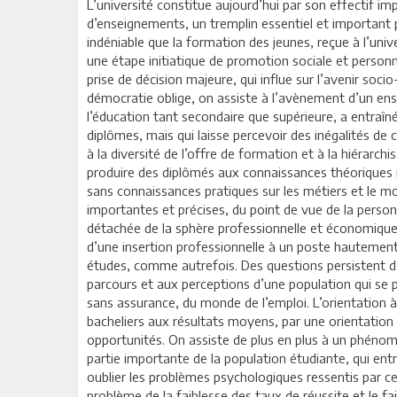
L’université constitue aujourd’hui par son effectif im
d’enseignements, un tremplin essentiel et important po
indéniable que la formation des jeunes, reçue à l’univ
une étape initiatique de promotion sociale et personne
prise de décision majeure, qui influe sur l’avenir soci
démocratie oblige, on assiste à l’avènement d’un en
l’éducation tant secondaire que supérieure, a entraî
diplômes, mais qui laisse percevoir des inégalités de c
à la diversité de l’offre de formation et à la hiérarchi
produire des diplômés aux connaissances théoriques 
sans connaissances pratiques sur les métiers et le m
importantes et précises, du point de vue de la personn
détachée de la sphère professionnelle et économique, e
d’une insertion professionnelle à un poste hautement 
études, comme autrefois. Des questions persistent d
parcours et aux perceptions d’une population qui se p
sans assurance, du monde de l’emploi. L’orientation à 
bacheliers aux résultats moyens, par une orientation
opportunités. On assiste de plus en plus à un phéno
partie importante de la population étudiante, qui ent
oublier les problèmes psychologiques ressentis par ces
problème de la faiblesse des taux de réussite et le fai