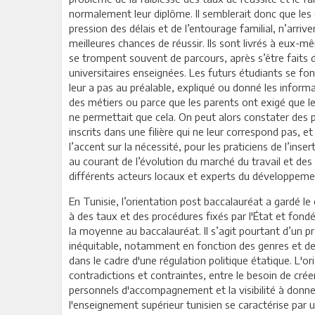
normalement leur diplôme. Il semblerait donc que les 
pression des délais et de l’entourage familial, n’arrive
meilleures chances de réussir. Ils sont livrés à eux-m
se trompent souvent de parcours, après s’être faits des
universitaires enseignées. Les futurs étudiants se f
leur a pas au préalable, expliqué ou donné les inform
des métiers ou parce que les parents ont exigé que le
ne permettait que cela. On peut alors constater des 
inscrits dans une filière qui ne leur correspond pas, 
l’accent sur la nécessité, pour les praticiens de l’ins
au courant de l’évolution du marché du travail et des
différents acteurs locaux et experts du développeme
En Tunisie, l’orientation post baccalauréat a gardé le
à des taux et des procédures fixés par l'État et fondé
la moyenne au baccalauréat. Il s’agit pourtant d’un p
inéquitable, notamment en fonction des genres et des
dans le cadre d'une régulation politique étatique. L'o
contradictions et contraintes, entre le besoin de crée
personnels d'accompagnement et la visibilité à donner
l'enseignement supérieur tunisien se caractérise par u