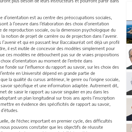
’auront plus besoin de leurs instructeurs et pourront partir dans
e d’orientation est au centre des préoccupations sociales,
ont à l’oeuvre dans l’élaboration des choix d’orientation
e de reproduction sociale, ou la dimension psychologique du
a notion de projet de carrière ou de projection dans l’avenir.
 l’avenir et qui en passant leur Baccalauréat ont déjà un profil
adre, il est inutile de concevoir des modèles simplement pour
ue ces modèles ne débouchent pas sur de vraies propositions
s choix d’orientation au moment de l’entrée dans
e fonde sur l’influence du rapport au savoir, sur les choix des
l’entrée en Université dépend en grande partie de
 que la qualité du cursus antérieur, le genre ou l’origine sociale,
 savoir spécifique et une information adaptée. Autrement dit,
met de saisir le rapport au savoir singulier en jeu dans les
doptant un plan longitudinal sur trois ans après l’inscription
ettre en évidence des spécificités de rapport au savoir,
 d’études.
uelle, de l'échec important en premier cycle, des difficultés
r nous pouvons constater que les objectifs de réussite