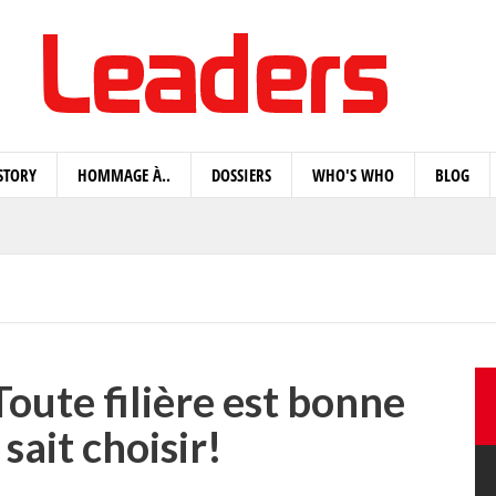
STORY
HOMMAGE À..
DOSSIERS
WHO'S WHO
BLOG
Toute filière est bonne
sait choisir!