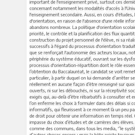
important de l'enseignement privé, surtout ces derni
concernant notamment les modalités d'accès à l'Unive
l'enseignement secondaire. Aussi, en cours d'études, 
d'orientation, en raison de l'absence d'une réelle inf
abandons nombreux. La politique d'orientation scolai
priorité, le contrôle et la planification des flux quanti
construction du projet personnel de l'élève, ni sa ré
successifs à l'égard du processus d'orientation traduit
que se renforçait l'autonomie des acteurs locaux, not
périphérie du système éducatif, ouvrant sur les dysfo
processus d'orientation-répartition dont le rôle essen
l’obtention du Baccalauréat, le candidat se voit reme
particulier, à partir duquel on lui demande d’arrêter s
réellement en aucune façon d’être renseigné sur quoi q
ouverts, ni sur les débouchés, ni sur la réceptivité s
exigés qui, au-delà d’être rébarbatifs à consulter et e
l’on enferme les choix à formuler dans des délais si c
informatifs, qui fleurissent à ce moment là un peu p
de droit pour obtenir une information en temps réel.
impasse du choix d’études et de carrières des élève
comme des communs, dans tous les media, ‘’le système 
d’autres choses encore ; mais la bête existe toujours