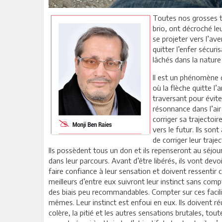
Toutes nos grosses t
brio, ont décroché leu
se projeter vers l’av
quitter l’enfer sécur
lâchés dans la nature
Il est un phénomène 
où la flèche quitte l’
traversant pour évite
résonnance dans l’air 
corriger sa trajecto
vers le futur. Ils son
de corriger leur trajec
Ils possèdent tous un don et ils repenseront au séjo
dans leur parcours. Avant d’être libérés, ils vont devo
faire confiance à leur sensation et doivent ressentir
meilleurs d’entre eux suivront leur instinct sans comp
des biais peu recommandables. Compter sur ces facili
mêmes. Leur instinct est enfoui en eux. Ils doivent r
colère, la pitié et les autres sensations brutales, to