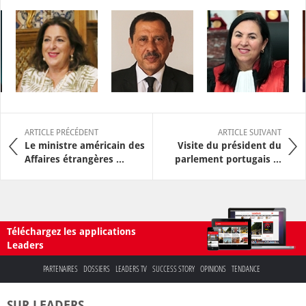
ARTICLE PRÉCÉDENT
ARTICLE SUIVANT
Le ministre américain des
Visite du président du
Affaires étrangères ...
parlement portugais ...
Téléchargez les applications
Leaders
PARTENAIRES
DOSSIERS
LEADERS TV
SUCCESS STORY
OPINIONS
TENDANCE
SUR LEADERS