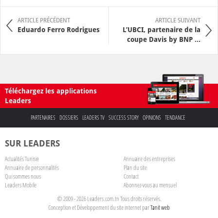
ARTICLE PRÉCÉDENT
ARTICLE SUIVANT
Eduardo Ferro Rodrigues
L’UBCI, partenaire de la
coupe Davis by BNP ...
Téléchargez les applications
Leaders
PARTENAIRES
DOSSIERS
LEADERS TV
SUCCESS STORY
OPINIONS
TENDANCE
SUR LEADERS
Actualités Tunisie
Annuaire des entreprises
Annuaire de personnalités
Plan du site
Qui sommes nous
Contact
Leaders Mobile
Abonnez-vous au mensuel
© 2009 - 2026 Leaders.com.tn Tous droits réservés.
Conception et Développement du site internet par
Tanit web