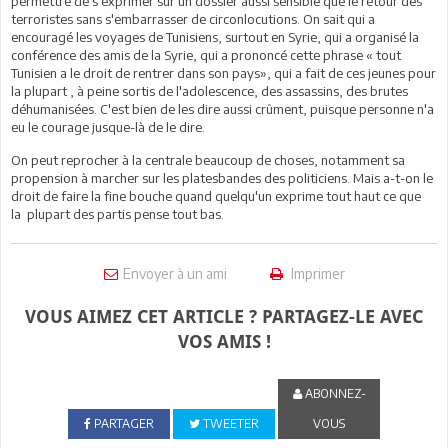
permettre de s'exprimer sur un dossier aussi sensible que le retour des
terroristes sans s'embarrasser de circonlocutions. On sait qui a
encouragé les voyages de Tunisiens, surtout en Syrie, qui a organisé la
conférence des amis de la Syrie, qui a prononcé cette phrase « tout
Tunisien a le droit de rentrer dans son pays», qui a fait de ces jeunes pour
la plupart , à peine sortis de l'adolescence, des assassins, des brutes
déhumanisées. C'est bien de les dire aussi crûment, puisque personne n'a
eu le courage jusque-là de le dire.
On peut reprocher à la centrale beaucoup de choses, notamment sa
propension à marcher sur les platesbandes des politiciens. Mais a-t-on le
droit de faire la fine bouche quand quelqu'un exprime tout haut ce que
la plupart des partis pense tout bas.
Envoyer à un ami
Imprimer
VOUS AIMEZ CET ARTICLE ? PARTAGEZ-LE AVEC
VOS AMIS !
ABONNEZ-
PARTAGER
TWEETER
VOUS